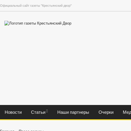
Официальный сайт газеты "Крестьянский двор"
Новости
Статьи
Наши партнеры
Очерки
Мед