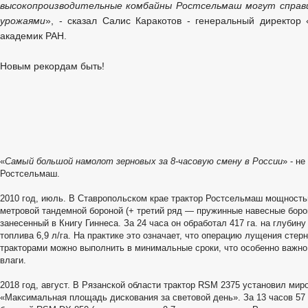
высокопроизводительные комбайны Ростсельмаш могут справи
урожаями
», - сказал Салис Каракотов - генеральный директор 
академик РАН.
Новым рекордам быть!
«
Самый большой намолот зерновых за 8-часовую смену в России
» - н
Ростсельмаш.
2010 год, июль. В Ставропольском крае трактор Ростсельмаш мощностью 
метровой тандемной бороной (+ третий ряд — пружинные навесные боро
занесенный в Книгу Гиннеса. За 24 часа он обработал 417 га. на глубин
топлива 6,9 л/га. На практике это означает, что операцию лущения сте
тракторами можно выполнить в минимальные сроки, что особенно важно
влаги.
2018 год, август. В Рязанской области трактор RSM 2375 установил мир
«Максимальная площадь дискования за световой день». За 13 часов 57 