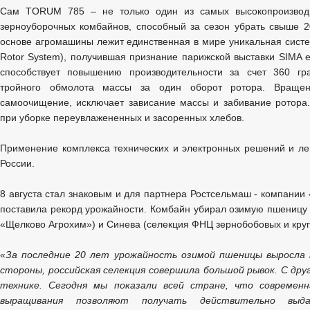
Сам TORUM 785 – не только один из самых высокопроизвод
зерноуборочных комбайнов, способный за сезон убрать свыше 20
основе агромашины лежит единственная в мире уникальная сист
Rotor System), получившая признание парижской выставки SIMA 
способствует повышению производительности за счет 360 гр
тройного обмолота массы за один оборот ротора. Вращен
самоочищение, исключает зависание массы и забивание ротора
при уборке переувлажененных и засоренных хлебов.
Применение комплекса технических и электронных решений и лег
России.
8 августа стал знаковым и для партнера Ростсельмаш - компании
поставила рекорд урожайности. Комбайн убирал озимую пшеницу 
«Щелково Агрохим») и Синева (селекция ФНЦ зернобобовых и круп
«
За последние 20 лет урожайность озимой пшеницы выросла 
стороны, российская селекция совершила большой рывок. С друг
технике. Сегодня мы показали всей стране, что современн
выращивания позволяют получать действительно выд