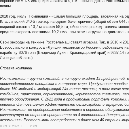
бороной RSM DX-850 (ширина захвата 9,7 м - производства Ростсельмаш
почвы.
2018 год, июль. Номинация - «Самая большая площадь, засеянная на о
Классический 340-й трактор на одном баке горючего (общий объем 644 
шириной захвата 10,7 м засеял 58,5 га, обеспечив расход топлива менее 
средняя скорость составила 10,2 км/ч, при этом нагрузка на двигатель
Свои рекорды на технике Ростсельмаш ставят аграрии. Так, в 2010 и 201
Всероссийского конкурса «Лучший механизатор России», работавшие н
наработку 8076 тонн (Владимир Аукин, Краснодарский край) и 9287,14 т
Липецкая область).
Справка компании
Ростсельмаш – группа компаний, в которую входят 13 предприятий, р
производственных площадках в 5 странах мира. Продуктовая линейка 
более 150 моделей и модификаций 24х типов техники, в том числе зер
комбайнов, тракторов, опрыскивателей, кормозаготовительного, зе
прочего оборудования. С 2021 года в продуктовый портфель компани
решения для повышения эффективности сельхозработ и аграрного биз
Ростсельмаш, ее предпродажная подготовка и сервисное обслуживан
развернутую по странам присутствия на 4 континентах дилерскую се
агромашины Ростсельмаш востребованы в более чем 40 странах мир
09.08.2022
2089