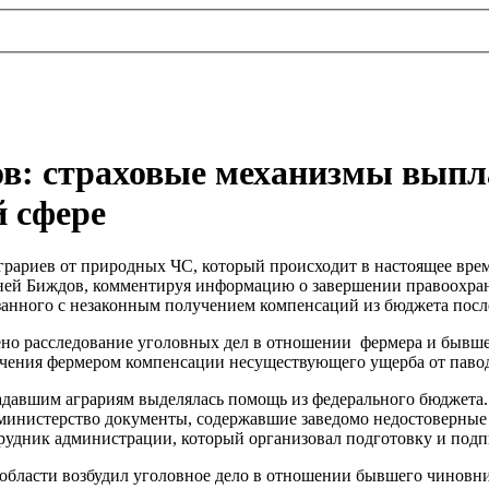
в: страховые механизмы выпл
й сфере
рариев от природных ЧС, который происходит в настоящее время
рней Биждов, комментируя информацию о завершении правоохра
занного с незаконным получением компенсаций из бюджета после
 расследование уголовных дел в отношении фермера и бывшег
учения фермером компенсации несуществующего ущерба от павод
радавшим аграриям выделялась помощь из федерального бюджета.
министерство документы, содержавшие заведомо недостоверные
отрудник администрации, который организовал подготовку и под
ласти возбудил уголовное дело в отношении бывшего чиновник