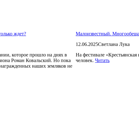
только ждет?
Малоизвестный. Многообе
12.06.2025
Светлана Лука
нии, которое прошло на днях в
На фестивале «Крестьянская 
гиона Роман Ковальский. Но пока
человек.
Читать
 награжденных наших земляков не