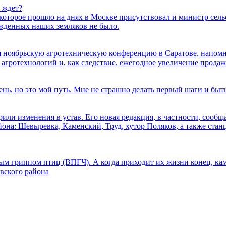
о ждет?
торое прошло на днях в Москве присутствовал и министр сельс
ажденных наших земляков не было.
ая ноябрьскую агротехническую конференцию в Саратове, напо
агротехнологий и, как следствие, ежегодное увеличение продаж
ень, но это мой путь. Мне не страшно делать первый шаги и быт
или изменения в устав. Его новая редакция, в частности, сообщ
на: Шевыревка, Каменский, Труд, хутор Поляков, а также стан
м гриппом птиц (ВПГЧ). А когда приходит их жизни конец, кам
овского района