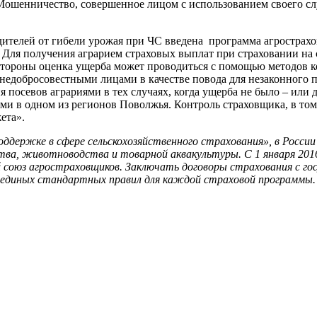
(«Мошенничество, совершенное лицом с использованием своего с
дителей от гибели урожая при ЧС введена программа агрострахо
 Для получения аграрием страховых выплат при страховании на 
е стороны оценка ущерба может проводиться с помощью методов
а недобросовестными лицами в качестве повода для незаконного
посевов аграриями в тех случаях, когда ущерба не было – или да
аями в одном из регионов Поволжья. Контроль страховщика, в т
ета».
оддержке в сфере сельскохозяйственного страхования», в Росси
ва, животноводства и товарной аквакультуры. С 1 января 2016
й союз агростраховщиков. Заключать договоры страхования с г
е единых стандартных правил для каждой страховой программы.