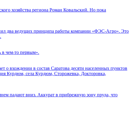
кого хозяйства региона Роман Ковальский. Но пока
мнил два ведущих принципа работы компании «ФЭС-Агро». Это
.
ь в чем-то первым».
ает о вхождении в состав Саратова десяти населенных пунктов
ция Курдюм, села Курдюм, Сторожевка, Докторовка,
нем падают вниз. Аккурат в прибрежную зону пруда, что