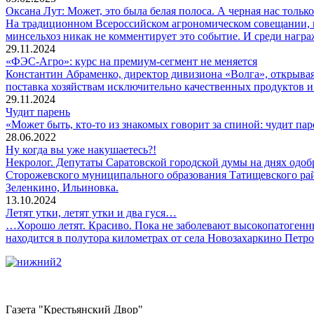
Оксана Лут: Может, это была белая полоса. А черная нас тольк
На традиционном Всероссийском агрономическом совещании, ко
минсельхоз никак не комментирует это событие. И среди нагр
29.11.2024
«ФЭС-Агро»: курс на премиум-сегмент не меняется
Константин Абраменко, директор дивизиона «Волга», открыв
поставка хозяйствам исключительно качественных продуктов и 
29.11.2024
Чудит парень
«Может быть, кто-то из знакомых говорит за спиной: чудит пар
28.06.2022
Ну когда вы уже накушаетесь?!
Некролог. Депутаты Саратовской городской думы на днях одобр
Сторожевского муниципального образования Татищевского райо
Зеленкино, Ильиновка.
13.10.2024
Летят утки, летят утки и два гуся…
…Хорошо летят. Красиво. Пока не заболевают высокопатогенны
находится в полутора километрах от села Новозахаркино Петр
Газета "Крестьянский Двор"