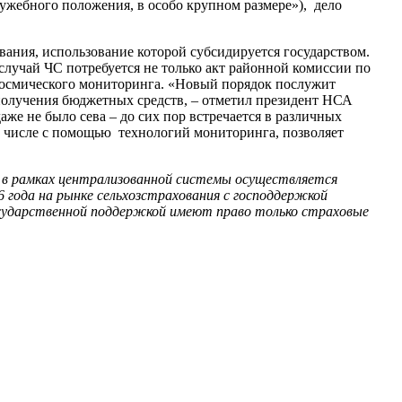
лужебного положения, в особо крупном размере»), дело
вания, использование которой субсидируется государством.
случай ЧС потребуется не только акт районной комиссии по
 космического мониторинга. «Новый порядок послужит
 получения бюджетных средств, – отметил президент НСА
же не было сева – до сих пор встречается в различных
ом числе с помощью технологий мониторинга, позволяет
и в рамках централизованной системы осуществляется
 года на рынке сельхозстрахования с господдержкой
осударственной поддержкой имеют право только страховые