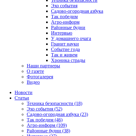
Техника безопасности
Эхо события
Садово-огородная азбука
Так победим
Агро-информ
Районные будни
Интервью
У домашнего очага
Гранит науки
Событие года
Так и живем
Хроника страды
Наши партнеры
О газете
Фотогалерея
Видео
Новости
Статьи
Техника безопасности (18)
Эхо события (52)
Садово-огородная азбука (23)
Так победим (46)
Агро-информ (109)
Районные будни (38)