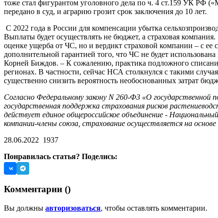
тоже стал фигурантом уголовного дела по ч. 4 ст.159 УК РФ 
передано в суд, и аграрию грозит срок заключения до 10 лет.
С 2022 года в России для компенсации убытка сельхозпроизво
Выплаты будет осуществлять не бюджет, а страховая компания.
оценке ущерба от ЧС, но и вердикт страховой компании – с е
дополнительной гарантией того, что ЧС не будет использован
Корней Биждов. – К сожалению, практика подложного списания 
регионах. В частности, сейчас НСА столкнулся с такими случ
существенно снизить вероятность необоснованных затрат бюдж
Согласно Федеральному закону N 260-Ф3 «О государственной п
государственная поддержка страхования рисков растениеводст
действует единое общероссийское объединение - Национальны
компании-члены союза, страхование осуществляется на основ
28.06.2022
1937
Понравилась статья? Поделись:
Комментарии (
)
Вы должны
авторизоваться
, чтобы оставлять комментарии.