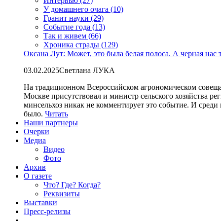
Интервью (27)
У домашнего очага (10)
Гранит науки (29)
Событие года (13)
Так и живем (66)
Хроника страды (129)
Оксана Лут: Может, это была белая полоса. А черная нас 
03.02.2025
Светлана ЛУКА
На традиционном Всероссийском агрономическом совеща
Москве присутствовал и министр сельского хозяйства ре
минсельхоз никак не комментирует это событие. И среди
было.
Читать
Наши партнеры
Очерки
Медиа
Видео
Фото
Архив
О газете
Что? Где? Когда?
Реквизиты
Выставки
Пресс-релизы