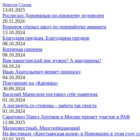
Новости
Статьи
13.01.2025
Рослесхоз Дорониным по-прежнему недоволен
20.11.2024
Воронеж открыл завод по переработке амаранта
13.10.2024
Благодаря предкам. Благодарим предков
08.10.2024
Копченая свинина
08.10.2024
Вам пакистанский рис нужен? А мандарины?
04.10.24
Иван Анатольевич меняет прописку
04.10.2024
Покушение на «Карлика»
30.09.2024
Василий Марискин поставил себе памятник
01.10.2024
А поглядеть со стороны – работа так проста
01.10.2024
Саратовец Павел Артемов в Москве примет участие в РАФ
12.06.2025
Малоизвестный. Многообещающий
На фестивале «Крестьянская колея» в Невежкино в этом году со
03.02.2025