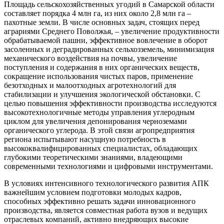
Площадь сельскохозяйственных угодий в Самарской области
составляет порядка 4 млн га, из них около 2,8 млн га –
пахотные земли. В числе основных задач, стоящих перед
аграриями Среднего Поволжья, – увеличение продуктивности
обрабатываемой пашни, эффективное вовлечение в оборот
засоленных и деградированных сельхозземель, минимизация
механического воздействия на почвы, увеличение
поступления и содержания в них органических веществ,
сокращение использования чистых паров, применение
безотходных и малоотходных агротехнологий для
стабилизации и улучшения экологической обстановки. С
целью повышения эффективности производства исследуются
высокотехнологичные методы управления углеродным
циклом для увеличения депонирования черноземами
органического углерода. В этой связи агропредприятия
региона испытывают насущную потребность в
высококвалифицированных специалистах, обладающих
глубокими теоретическими знаниями, владеющими
современными технологиями и цифровыми инструментами.
В условиях интенсивного технологического развития АПК
важнейшим условием подготовки молодых кадров,
способных эффективно решать задачи инновационного
производства, является совместная работа вузов и ведущих
отраслевых компаний, активно внедряющих высокие