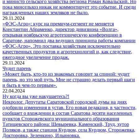
и министр сельского хозяйства региона Роман Ковальский. Но
пока минсельхоз никак не комментирует это событие. И среди
награжденных наших земляков не было.
29.11.2024
«ФЭС-Агро»: курс на премиум-сегмент не меняется
Константин Абраменко, директор дивизиона «Волга»,
открывая ноябрьскую агротехническую конференцию в
Саратове, напомнил два ведущих принципа работы компании
«ФЭС-Агро». Это поставка хозяйствам исключительно
качественных продуктов и агротехнологий и, как следствие,
ежегодное увеличение продаж.
29.11.2024
Чудит парень
«Может быть, кто-то из знакомых говорит за спиной: чудит
парень, но это мой путь. Мне не страшно делать первый шаги
и быть в чем-то первым».
22.04.2024
Ну когда вы уже накушаетесь?!
Некролог. Депутаты Саратовской городской думы на днях
одобрили изменения в устав. Его новая редакция, в частности,
сообщает о вхождении в состав Саратова десяти населенных
пунктов Сторожевского муниципального образования
Татищевского района: Шевыревка, Каменский, Труд, хутор
Поляков, а также станция Курдюм, села Курдюм, Сторожевка,
Докторовка, Зеленкино, Ильиновка.