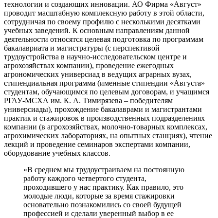
технологии и создающих инновации. АО Фирма «Август»
проводит масштабную комплексную работу в этой области,
сотрудничая по своему профилю с несколькими десятками
учебных заведений. К основным направлениям данной
деятельности относятся целевая подготовка по программам
бакалавриата и магистратуры (с перспективой
трудоустройства в научно-исследовательском центре и
агрохозяйствах компании), проведение ежегодных
агрономических универсиад в ведущих аграрных вузах,
стипендиальная программа (именные стипендии «Августа»
студентам, обучающимся по целевым договорам, и учащимся
РГАУ-МСХА им. К. А. Тимирязева – победителям
универсиады), прохождение бакалаврами и магистрантами
практик и стажировок в производственных подразделениях
компании (в агрохозяйствах, молочно-товарных комплексах,
агрохимических лабораториях, на опытных станциях), чтение
лекций и проведение семинаров экспертами компании,
оборудование учебных классов.
«В среднем мы трудоустраиваем на постоянную
работу каждого четвертого студента,
проходившего у нас практику. Как правило, это
молодые люди, которые за время стажировки
основательно познакомились со своей будущей
профессией и сделали уверенный выбор в ее