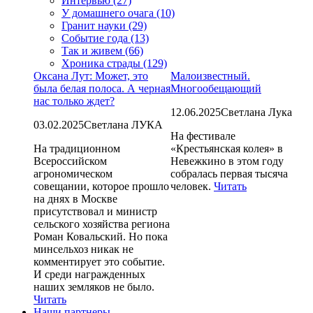
Интервью (27)
У домашнего очага (10)
Гранит науки (29)
Событие года (13)
Так и живем (66)
Хроника страды (129)
Оксана Лут: Может, это
Малоизвестный.
была белая полоса. А черная
Многообещающий
нас только ждет?
12.06.2025
Светлана Лука
03.02.2025
Светлана ЛУКА
На фестивале
На традиционном
«Крестьянская колея» в
Всероссийском
Невежкино в этом году
агрономическом
собралась первая тысяча
совещании, которое прошло
человек.
Читать
на днях в Москве
присутствовал и министр
сельского хозяйства региона
Роман Ковальский. Но пока
минсельхоз никак не
комментирует это событие.
И среди награжденных
наших земляков не было.
Читать
Наши партнеры