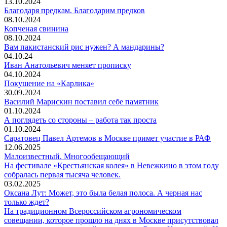
13.10.2024
Благодаря предкам. Благодарим предков
08.10.2024
Копченая свинина
08.10.2024
Вам пакистанский рис нужен? А мандарины?
04.10.24
Иван Анатольевич меняет прописку
04.10.2024
Покушение на «Карлика»
30.09.2024
Василий Марискин поставил себе памятник
01.10.2024
А поглядеть со стороны – работа так проста
01.10.2024
Саратовец Павел Артемов в Москве примет участие в РАФ
12.06.2025
Малоизвестный. Многообещающий
На фестивале «Крестьянская колея» в Невежкино в этом году
собралась первая тысяча человек.
03.02.2025
Оксана Лут: Может, это была белая полоса. А черная нас
только ждет?
На традиционном Всероссийском агрономическом
совещании, которое прошло на днях в Москве присутствовал