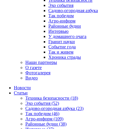
Техника безопасности
Эхо события
Садово-огородная азбука
Так победим
Агро-информ
Районные будни
Интервью
У домашнего очага
Гранит науки
Событие года
Так и живем
Хроника страды
Наши партнеры
О газете
Фотогалерея
Видео
Новости
Статьи
Техника безопасности (18)
Эхо события (52)
Садово-огородная азбука (23)
Так победим (46)
Агро-информ (109)
Районные будни (38)