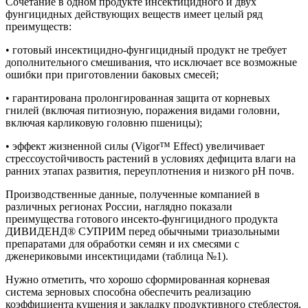
Сочетание в одном продукте инсектицидного и двух
фунгицидных действующих веществ имеет целый ряд
преимуществ:
• готовый инсектицидно-фунгицидный продукт не требует
дополнительного смешивания, что исключает все возможные
ошибки при приготовлении баковых смесей;
• гарантирована пролонгированная защита от корневых
гнилей (включая питиозную, поражения видами головни,
включая карликовую головню пшеницы);
• эффект жизненной силы (Vigor™ Effect) увеличивает
стрессоустойчивость растений в условиях дефицита влаги на
ранних этапах развития, переуплотнения и низкого pH почв.
Производственные данные, полученные компанией в
различных регионах России, наглядно показали
преимущества готового инсекто-фунгицидного продукта
ДИВИДЕНД® СУПРИМ перед обычными триазольными
препаратами для обработки семян и их смесями с
дженериковыми инсектицидами (таблица №1).
Нужно отметить, что хорошо сформированная корневая
система зерновых способна обеспечить реализацию
коэффициента кущения и закладку продуктивного стеблестоя,