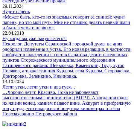
ежегодное увеличение продаж.
29.11.2024
Чудит парень
«Может быть, кто-то из знакомых говорит за спиной: чудит
парень, но это мой путь. Мне не страшно делать первый шаги
и быть в чем-то первым».
22.04.2018
Ну когда вы уже накушаетесь?!
Некролог. Депутаты Саратовской городской думы на днях
одобрили изменения в устав. Его новая редакция, в частности,
сообщает о вхождении в состав Саратова десяти населенных
пунктов Сторожевского муниципального образования
Татищевского района: Шевыревка, Каменский, Труд, хутор
Поляков, а также станция Курдюм, села Курдюм, Сторожевка,
Докторовка, Зеленкино, Ильиновка.
13.10.2024
Летят утки, летят утки и два гуся…
…Хорошо летят. Красиво. Пока не заболевают
высокопатогенным гриппом птиц (ВПГЧ). А когда приходит
их жизни конец, камнем падают вниз. Аккурат в прибрежную
зону пруда, что находится в полутора километрах от села
Новозахаркино Петровского района