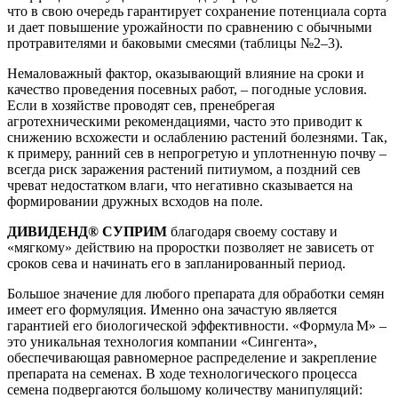
что в свою очередь гарантирует сохранение потенциала сорта
и дает повышение урожайности по сравнению с обычными
протравителями и баковыми смесями (таблицы №2–3).
Немаловажный фактор, оказывающий влияние на сроки и
качество проведения посевных работ, – погодные условия.
Если в хозяйстве проводят сев, пренебрегая
агротехническими рекомендациями, часто это приводит к
снижению всхожести и ослаблению растений болезнями. Так,
к примеру, ранний сев в непрогретую и уплотненную почву –
всегда риск заражения растений питиумом, а поздний сев
чреват недостатком влаги, что негативно сказывается на
формировании дружных всходов на поле.
ДИВИДЕНД® СУПРИМ
благодаря своему составу и
«мягкому» действию на проростки позволяет не зависеть от
сроков сева и начинать его в запланированный период.
Большое значение для любого препарата для обработки семян
имеет его формуляция. Именно она зачастую является
гарантией его биологической эффективности. «Формула М» –
это уникальная технология компании «Сингента»,
обеспечивающая равномерное распределение и закрепление
препарата на семенах. В ходе технологического процесса
семена подвергаются большому количеству манипуляций: