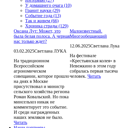
Интервью (27)
У домашнего очага (10)
Гранит науки (29)
Событие года (13)
Так и живем (66)
Хроника страды (129)
Оксана Лут: Может, это
Малоизвестный.
была белая полоса. А черная
Многообещающий
нас только ждет?
12.06.2025
Светлана Лука
03.02.2025
Светлана ЛУКА
На фестивале
На традиционном
«Крестьянская колея» в
Всероссийском
Невежкино в этом году
агрономическом
собралась первая тысяча
совещании, которое прошло
человек.
Читать
на днях в Москве
присутствовал и министр
сельского хозяйства региона
Роман Ковальский. Но пока
минсельхоз никак не
комментирует это событие.
И среди награжденных
наших земляков не было.
Читать
Наши партнеры