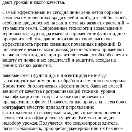
дают урожай низкого качества.
Самый эффективный на сегодняшний день метод борьбы с
комплексом почвенных вредителей и возбудителей болезней,
особенно вредоносных на ранних этапах развития растений, –
это защита семян. Современные технологии возделывания
зерновых культур подразумевают применение фунгицидных
протравителей, уже давно показавших свою высокую
эффективность против семенных почвенных инфекций. В
последнее время сельхозпроизводители активно применяют
также инсектицидные протравители семян, чтобы обеспечить
защиту от почвенных вредителей и защитить всходы на
ранних этапах развития.
Баковые смеси фунгицида и инсектицида не всегда
гарантируют равномерность обработки семенного материала.
Кроме того, биологическая эффективность баковых смесей
зависит от качества протравливающей техники, уровня
квалификации оператора, а также смешиваемости
препаративных форм. Некачественные продукты, а тем более
контрафакт зачастую приводят к проявлению
фитотоксичности и задержке всходов, снижению полевой
всхожести и коэффициента кущения. Все это приводит к
недобору урожая. Получается, что сельхозпроизводитель,
пытаясь экономить, приобретая дженерики или их баковые