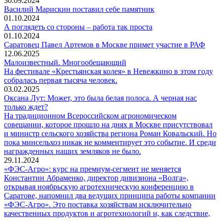
30.09.2024
Василий Марискин поставил себе памятник
01.10.2024
А поглядеть со стороны – работа так проста
01.10.2024
Саратовец Павел Артемов в Москве примет участие в РАФ
12.06.2025
Малоизвестный. Многообещающий
На фестивале «Крестьянская колея» в Невежкино в этом году
собралась первая тысяча человек.
03.02.2025
Оксана Лут: Может, это была белая полоса. А черная нас
только ждет?
На традиционном Всероссийском агрономическом
совещании, которое прошло на днях в Москве присутствовал
и министр сельского хозяйства региона Роман Ковальский. Но
пока минсельхоз никак не комментирует это событие. И среди
награжденных наших земляков не было.
29.11.2024
«ФЭС-Агро»: курс на премиум-сегмент не меняется
Константин Абраменко, директор дивизиона «Волга»,
открывая ноябрьскую агротехническую конференцию в
Саратове, напомнил два ведущих принципа работы компании
«ФЭС-Агро». Это поставка хозяйствам исключительно
качественных продуктов и агротехнологий и, как следствие,