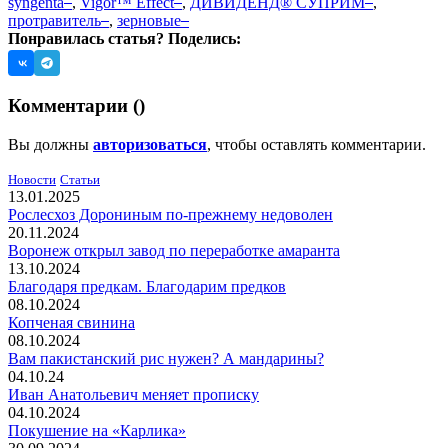
syngenta
,
Vigor™ Effect
,
ДИВИДЕНД® СУПРИМ
,
протравитель
,
зерновые
Понравилась статья? Поделись:
Комментарии (
)
Вы должны
авторизоваться
, чтобы оставлять комментарии.
Новости
Статьи
13.01.2025
Рослесхоз Дорониным по-прежнему недоволен
20.11.2024
Воронеж открыл завод по переработке амаранта
13.10.2024
Благодаря предкам. Благодарим предков
08.10.2024
Копченая свинина
08.10.2024
Вам пакистанский рис нужен? А мандарины?
04.10.24
Иван Анатольевич меняет прописку
04.10.2024
Покушение на «Карлика»