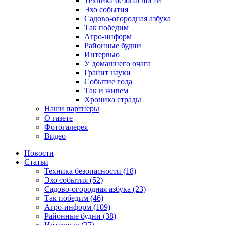
Техника безопасности
Эхо события
Садово-огородная азбука
Так победим
Агро-информ
Районные будни
Интервью
У домашнего очага
Гранит науки
Событие года
Так и живем
Хроника страды
Наши партнеры
О газете
Фотогалерея
Видео
Новости
Статьи
Техника безопасности (18)
Эхо события (52)
Садово-огородная азбука (23)
Так победим (46)
Агро-информ (109)
Районные будни (38)