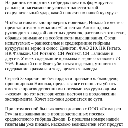
На ранних импортных гибридах початок формируется
раньше, и насекомое не успевает нанести такой
сокрушительный удар, какой наносит по нашей кукурузе.
Чтобы основательно проверить новичков, Николай вместе с
представителем компании «Сингента» Александром
руководил закладкой опытных делянок, расставлял этикетки,
обращая внимание на особенности выращивания. Среди
испытуемых – раннеспелые и среднеранние гибриды
кукурузы на зерно и силос: Делитоп, ФАО 210, НК Гитаго,
НК Фалькон, СИ Ротанго, СИ Респект, СИ Талисман и
другие. У всех содержание крахмала в зерне составляет 73–
76%. Каждый сорт будет убираться отдельно, уточняться
содержание крахмала и тогда делаться выводы.
Сергей Захарович не без гордости признается: было дело,
провоцировал Николая, предлагая все его опыты убрать
вместе с производственными посевами кукурузы одним
«чохом», но тот категорически настоял на продолжении
эксперимента. Хочет все-таки докопаться до сути.
При этом весной был заключен договор с ООО «Лимагрен
Ру» на выращивание в производственных посевах
среднеспелого гибрида Джоди. В прошлом номере нашей
газеты мы уже писали, насколько великолепен этот продукт