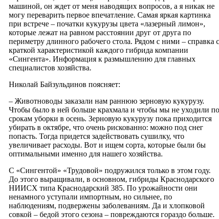
машиной, он ждет от меня наводящих вопросов, а я никак не
могу переварить первое впечатление. Самая яркая картинка
при встрече – початки кукурузы цвета «лазерный лимон»,
которые лежат на равном расстоянии друг от друга по
периметру длинного рабочего стола. Рядом с ними – справка 
краткой характеристикой каждого гибрида компании
«Сингента». Информация к размышлению для главных
специалистов хозяйства.
Николай Байзульдинов поясняет:
– Животноводы заказали нам раннюю зерновую кукурузу.
Чтобы было в ней больше крахмала и чтобы мы не уходили п
срокам уборки в осень. Зерновую кукурузу пока приходится
убирать в октябре, что очень рискованно: можно под снег
попасть. Тогда придется задействовать сушилку, что
увеличивает расходы. Вот и ищем сорта, которые были бы
оптимальными именно для нашего хозяйства.
С «Сингентой» «Трудовой» подружился только в этом году.
До этого выращивали, в основном, гибриды Краснодарского
НИИСХ типа Краснодарский 385. По урожайности они
ненамного уступали импортным, но сильнее, по
наблюдениям, подвержены заболеваниям. Да и хлопковой
совкой – бедой этого сезона – повреждаются гораздо больше.