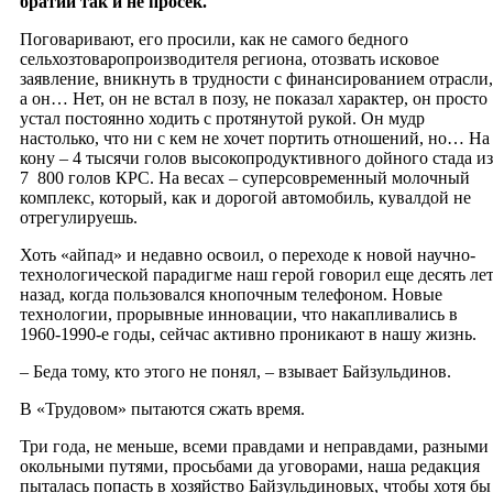
братии так и не просек.
Поговаривают, его просили, как не самого бедного
сельхозтоваропроизводителя региона, отозвать исковое
заявление, вникнуть в трудности с финансированием отрасли,
а он… Нет, он не встал в позу, не показал характер, он просто
устал постоянно ходить с протянутой рукой. Он мудр
настолько, что ни с кем не хочет портить отношений, но… На
кону – 4 тысячи голов высокопродуктивного дойного стада из
7 800 голов КРС. На весах – суперсовременный молочный
комплекс, который, как и дорогой автомобиль, кувалдой не
отрегулируешь.
Хоть «айпад» и недавно освоил, о переходе к новой научно-
технологической парадигме наш герой говорил еще десять ле
назад, когда пользовался кнопочным телефоном. Новые
технологии, прорывные инновации, что накапливались в
1960-1990-е годы, сейчас активно проникают в нашу жизнь.
– Беда тому, кто этого не понял, – взывает Байзульдинов.
В «Трудовом» пытаются сжать время.
Три года, не меньше, всеми правдами и неправдами, разными
окольными путями, просьбами да уговорами, наша редакция
пыталась попасть в хозяйство Байзульдиновых, чтобы хотя бы