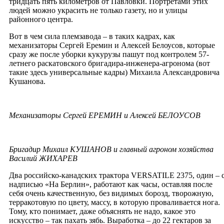
тридцать пять километров от Павловки. Портретами этих
людей можно украсить не только газету, но и улицы
районного центра.
Вот в чем сила племзавода – в таких кадрах, как
механизаторы Сергей Еремин и Алексей Белоусов, которые
сразу же после уборки кукурузы пашут под контролем 57-
летнего раскатовского бригадира-инженера-агронома (вот
такие здесь универсальные кадры) Михаила Александровича
Кушанова.
Механизаторы Сергей ЕРЕМИН и Алексей БЕЛОУСОВ
Бригадир Михаил КУШАНОВ и главный агроном хозяйства
Василий ЖИХАРЕВ
Два российско-канадских трактора VERSATILE 2375, один – 
надписью «На Берлин», работают как часы, оставляя после
себя очень качественную, без видимых борозд, творожную,
терракотовую по цвету, массу, в которую проваливается нога.
Тому, кто понимает, даже объяснять не надо, какое это
искусство – так пахать зябь. Выработка – до 22 гектаров за