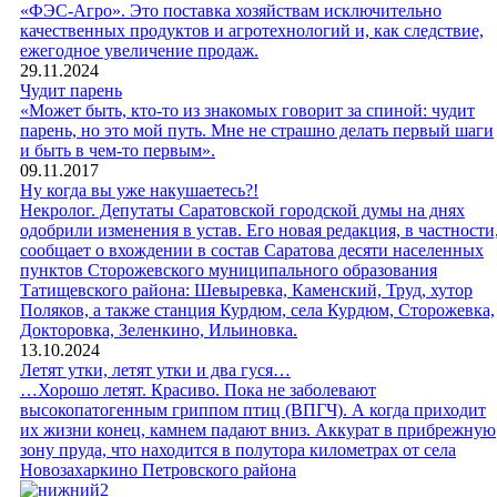
«ФЭС-Агро». Это поставка хозяйствам исключительно
качественных продуктов и агротехнологий и, как следствие,
ежегодное увеличение продаж.
29.11.2024
Чудит парень
«Может быть, кто-то из знакомых говорит за спиной: чудит
парень, но это мой путь. Мне не страшно делать первый шаги
и быть в чем-то первым».
09.11.2017
Ну когда вы уже накушаетесь?!
Некролог. Депутаты Саратовской городской думы на днях
одобрили изменения в устав. Его новая редакция, в частности
сообщает о вхождении в состав Саратова десяти населенных
пунктов Сторожевского муниципального образования
Татищевского района: Шевыревка, Каменский, Труд, хутор
Поляков, а также станция Курдюм, села Курдюм, Сторожевка,
Докторовка, Зеленкино, Ильиновка.
13.10.2024
Летят утки, летят утки и два гуся…
…Хорошо летят. Красиво. Пока не заболевают
высокопатогенным гриппом птиц (ВПГЧ). А когда приходит
их жизни конец, камнем падают вниз. Аккурат в прибрежную
зону пруда, что находится в полутора километрах от села
Новозахаркино Петровского района