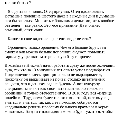
только бизнес?
– Я с детства в полях. Отец приучил. Отец вдохновляет.
Встаешь в половине шестого даже в выходные дни и думаешь
чем бы заняться. Мне хоть с большими деньгами, хоть вообще
без денег – все равно. Это мое призвание. Да и бизнес
семейный, опять-таки.
– Какое-то свое видение в растениеводстве есть?
– Орошение, только орошение. Чем его больше будет, тем
сможем как можно больше пополнять бюджет, повышать
зарплату, укреплять материальную базу и прочее.
В хозяйстве Николай начал работать сразу же после окончани
вуза, так что за 13 минувших лет опыта успел поднабраться.
Подсолнечник здесь принципиально не выращивается,
поскольку он выкачивает из почвы столько питательных
веществ, что и деньгам рад не будешь. А вот кукурузу
специалисты знают как свои пять пальцев, но только на
орошении и только отечественную. В 2018 году вся «царица
полей» в «Трудовом» будет только импортной, поэтому еще
учиться и учиться, так как с ее помощью собираются
кардинально решить проблему большого крахмала в корме
животных. Тогда и с площадями можно будет ужаться, чтобы