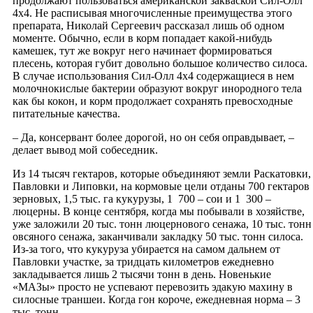
продолжают пользоваться американской закваской Сил-Олл
4х4. Не расписывая многочисленные преимущества этого
препарата, Николай Сергеевич рассказал лишь об одном
моменте. Обычно, если в корм попадает какой-нибудь
камешек, тут же вокруг него начинает формироваться
плесень, которая губит довольно большое количество силоса.
В случае использования Сил-Олл 4х4 содержащиеся в нем
молочнокислые бактерии образуют вокруг инородного тела
как бы кокон, и корм продолжает сохранять превосходные
питательные качества.
– Да, консервант более дорогой, но он себя оправдывает, –
делает вывод мой собеседник.
Из 14 тысяч гектаров, которые объединяют земли Раскатовки,
Павловки и Липовки, на кормовые цели отданы 700 гектаров
зерновых, 1,5 тыс. га кукурузы, 1 700 – сои и 1 300 –
люцерны. В конце сентября, когда мы побывали в хозяйстве,
уже заложили 20 тыс. тонн люцернового сенажа, 10 тыс. тонн
овсяного сенажа, заканчивали закладку 50 тыс. тонн силоса.
Из-за того, что кукуруза убирается на самом дальнем от
Павловки участке, за тридцать километров ежедневно
закладывается лишь 2 тысячи тонн в день. Новенькие
«МАЗы» просто не успевают перевозить эдакую махину в
силосные траншеи. Когда гон короче, ежедневная норма – 3
тыс. тонн.