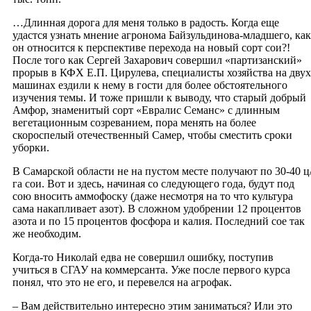
…Длинная дорога для меня только в радость. Когда еще
удастся узнать мнение агронома Байзульдинова-младшего, как
он относится к перспективе перехода на новый сорт сои?!
После того как Сергей Захарович совершил «партизанский»
прорыв в КФХ Е.П. Цирулева, специалисты хозяйства на двух
машинах ездили к нему в гости для более обстоятельного
изучения темы. И тоже пришли к выводу, что старый добрый
Амфор, знаменитый сорт «Евралис Семанс» с длинным
вегетационным созреванием, пора менять на более
скороспелый отечественный Самер, чтобы сместить сроки
уборки.
В Самарской области не на пустом месте получают по 30-40 ц
га сои. Вот и здесь, начиная со следующего года, будут под
сою вносить аммофоску (даже несмотря на то что культура
сама накапливает азот). В сложном удобрении 12 процентов
азота и по 15 процентов фосфора и калия. Последний сое так
же необходим.
Когда-то Николай едва не совершил ошибку, поступив
учиться в СГАУ на коммерсанта. Уже после первого курса
понял, что это не его, и перевелся на агрофак.
– Вам действительно интересно этим заниматься? Или это