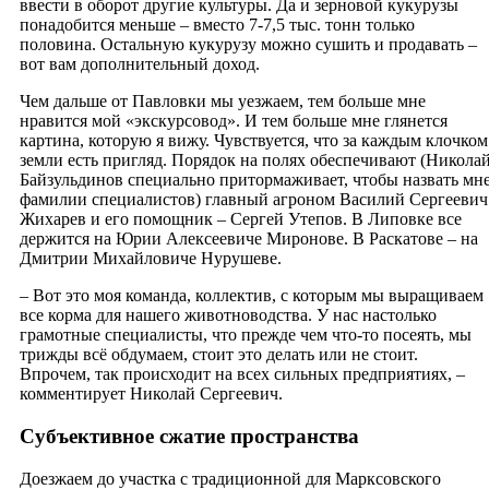
ввести в оборот другие культуры. Да и зерновой кукурузы
понадобится меньше – вместо 7-7,5 тыс. тонн только
половина. Остальную кукурузу можно сушить и продавать –
вот вам дополнительный доход.
Чем дальше от Павловки мы уезжаем, тем больше мне
нравится мой «экскурсовод». И тем больше мне глянется
картина, которую я вижу. Чувствуется, что за каждым клочком
земли есть пригляд. Порядок на полях обеспечивают (Никола
Байзульдинов специально притормаживает, чтобы назвать мн
фамилии специалистов) главный агроном Василий Сергеевич
Жихарев и его помощник – Сергей Утепов. В Липовке все
держится на Юрии Алексеевиче Миронове. В Раскатове – на
Дмитрии Михайловиче Нурушеве.
– Вот это моя команда, коллектив, с которым мы выращиваем
все корма для нашего животноводства. У нас настолько
грамотные специалисты, что прежде чем что-то посеять, мы
трижды всё обдумаем, стоит это делать или не стоит.
Впрочем, так происходит на всех сильных предприятиях, –
комментирует Николай Сергеевич.
Субъективное сжатие пространства
Доезжаем до участка с традиционной для Марксовского