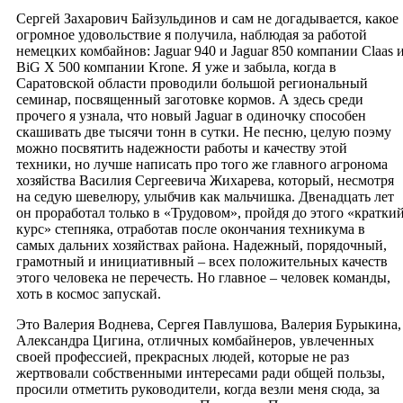
Сергей Захарович Байзульдинов и сам не догадывается, какое
огромное удовольствие я получила, наблюдая за работой
немецких комбайнов: Jaguar 940 и Jaguar 850 компании Claas 
BiG X 500 компании Krone. Я уже и забыла, когда в
Саратовской области проводили большой региональный
семинар, посвященный заготовке кормов. А здесь среди
прочего я узнала, что новый Jaguar в одиночку способен
скашивать две тысячи тонн в сутки. Не песню, целую поэму
можно посвятить надежности работы и качеству этой
техники, но лучше написать про того же главного агронома
хозяйства Василия Сергеевича Жихарева, который, несмотря
на седую шевелюру, улыбчив как мальчишка. Двенадцать лет
он проработал только в «Трудовом», пройдя до этого «кратки
курс» степняка, отработав после окончания техникума в
самых дальних хозяйствах района. Надежный, порядочный,
грамотный и инициативный – всех положительных качеств
этого человека не перечесть. Но главное – человек команды,
хоть в космос запускай.
Это Валерия Воднева, Сергея Павлушова, Валерия Бурыкина,
Александра Цигина, отличных комбайнеров, увлеченных
своей профессией, прекрасных людей, которые не раз
жертвовали собственными интересами ради общей пользы,
просили отметить руководители, когда везли меня сюда, за