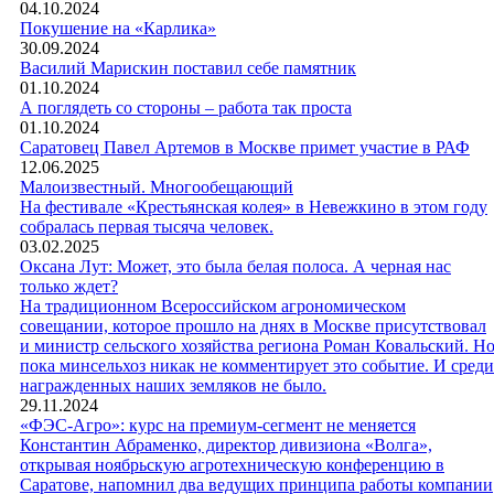
04.10.2024
Покушение на «Карлика»
30.09.2024
Василий Марискин поставил себе памятник
01.10.2024
А поглядеть со стороны – работа так проста
01.10.2024
Саратовец Павел Артемов в Москве примет участие в РАФ
12.06.2025
Малоизвестный. Многообещающий
На фестивале «Крестьянская колея» в Невежкино в этом году
собралась первая тысяча человек.
03.02.2025
Оксана Лут: Может, это была белая полоса. А черная нас
только ждет?
На традиционном Всероссийском агрономическом
совещании, которое прошло на днях в Москве присутствовал
и министр сельского хозяйства региона Роман Ковальский. Н
пока минсельхоз никак не комментирует это событие. И среди
награжденных наших земляков не было.
29.11.2024
«ФЭС-Агро»: курс на премиум-сегмент не меняется
Константин Абраменко, директор дивизиона «Волга»,
открывая ноябрьскую агротехническую конференцию в
Саратове, напомнил два ведущих принципа работы компании