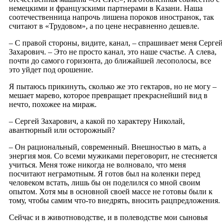
немецкими и французскими партнерами в Казани. Наша
соотечественница напрочь лишена пороков иностранок, так
считают в «Трудовом», а по цене несравненно дешевле.
– С правой стороны, видите, канал, – спрашивает меня Серге
Захарович. – Это не просто канал, это наше счастье. А слева,
почти до самого горизонта, до ближайшей лесополосы, все
это уйдет под орошение.
Я пытаюсь прикинуть, сколько же это гектаров, но не могу –
мешает марево, которое превращает прекраснейший вид в
нечто, похожее на мираж.
– Сергей Захарович, а какой по характеру Николай,
авантюрный или осторожный?
– Он рациональный, современный. Внешностью в мать, а
энергия моя. Со всеми мужиками переговорит, не стесняется
учиться. Меня тоже никогда не волновало, что меня
посчитают неграмотным. Я готов был на коленки перед
человеком встать, лишь бы он поделился со мной своим
опытом. Хотя мы в основной своей массе не готовы были к
тому, чтобы самим что-то внедрять, вносить рацпредложения.
Сейчас и в животноводстве, и в полеводстве мои сыновья