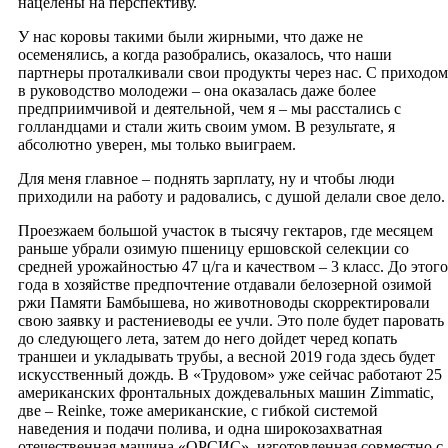
нацелены на перспективу.
У нас коровы такими были жирными, что даже не
осеменялись, а когда разобрались, оказалось, что наши
партнеры проталкивали свои продукты через нас. С приходом
в руководство молодежи – она оказалась даже более
предприимчивой и деятельной, чем я – мы расстались с
голландцами и стали жить своим умом. В результате, я
абсолютно уверен, мы только выиграем.
Для меня главное – поднять зарплату, ну и чтобы люди
приходили на работу и радовались, с душой делали свое дело.
Проезжаем большой участок в тысячу гектаров, где месяцем
раньше убрали озимую пшеницу ершовской селекции со
средней урожайностью 47 ц/га и качеством – 3 класс. До этого
года в хозяйстве предпочтение отдавали белозерной озимой
ржи Памяти Бамбышева, но животноводы скорректировали
свою заявку и растениеводы ее учли. Это поле будет паровать
до следующего лета, затем до него дойдет черед копать
траншеи и укладывать трубы, а весной 2019 года здесь будет
искусственный дождь. В «Трудовом» уже сейчас работают 25
американских фронтальных дождевальных машин Zimmatic,
две – Reinke, тоже американские, с гибкой системой
наведения и подачи полива, и одна широкозахватная
отечественная машина «ОРСИС», изготовленная совместно с