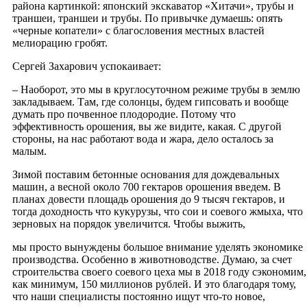
района картинкой: японский экскаватор «Хитачи», трубы и
траншеи, траншеи и трубы. По привычке думаешь: опять
«черные копатели» с благословения местных властей
мелиорацию гробят.
Сергей Захарович успокаивает:
– Наоборот, это мы в круглосуточном режиме трубы в землю
закладываем. Там, где солонцы, будем гипсовать и вообще
думать про почвенное плодородие. Потому что
эффективность орошения, вы же видите, какая. С другой
стороны, на нас работают вода и жара, дело осталось за
малым.
Зимой поставим бетонные основания для дождевальных
машин, а весной около 700 гектаров орошения введем. В
планах довести площадь орошения до 9 тысяч гектаров, и
тогда доходность что кукурузы, что сои и соевого жмыха, что
зерновых на порядок увеличится. Чтобы выжить,
мы просто вынуждены большое внимание уделять экономике
производства. Особенно в животноводстве. Думаю, за счет
строительства своего соевого цеха мы в 2018 году сэкономим,
как минимум, 150 миллионов рублей. И это благодаря тому,
что наши специалисты постоянно ищут что-то новое,