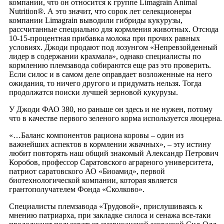
компании, что он относится к группе Limagrain Animal
Nutrition®. А это значит, что сорок лет селекционеры
компании Limagrain выводили гибриды кукурузы,
рассчитанные специально для кормления животных. Отсюда
10-15-процентная прибавка молока при прочих равных
условиях. Джоди продают под лозунгом «Непревзойденный
лидер в содержании крахмала», однако специалисты по
кормлению племзавода собираются еще раз это проверить.
Если силос и в самом деле оправдает возложенные на него
ожидания, то ничего другого и придумать нельзя. Тогда
продолжатся поиски лучшей зерновой кукурузы.
У Джоди ФАО 380, но раньше он здесь и не нужен, потому
что в качестве первого зеленого корма используется люцерна.
«…Баланс компонентов рациона коровы – один из
важнейших аспектов в кормлении жвачных», – эту истину
любит повторять наш общий знакомый Александр Петрович
Коробов, профессор Саратовского аграрного университета,
патриот саратовского АО «Биоамид», первой
биотехнологической компании, которая является
грантополучателем Фонда «Сколково».
Специалисты племзавода «Трудовой», прислушиваясь к
мнению патриарха, при закладке силоса и сенажа все-таки