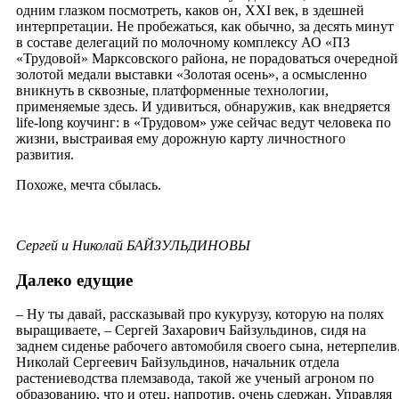
одним глазком посмотреть, каков он, XXI век, в здешней
интерпретации. Не пробежаться, как обычно, за десять минут
в составе делегаций по молочному комплексу АО «ПЗ
«Трудовой» Марксовского района, не порадоваться очередной
золотой медали выставки «Золотая осень», а осмысленно
вникнуть в сквозные, платформенные технологии,
применяемые здесь. И удивиться, обнаружив, как внедряется
life-long коучинг: в «Трудовом» уже сейчас ведут человека по
жизни, выстраивая ему дорожную карту личностного
развития.
Похоже, мечта сбылась.
Сергей и Николай БАЙЗУЛЬДИНОВЫ
Далеко едущие
– Ну ты давай, рассказывай про кукурузу, которую на полях
выращиваете, – Сергей Захарович Байзульдинов, сидя на
заднем сиденье рабочего автомобиля своего сына, нетерпелив
Николай Сергеевич Байзульдинов, начальник отдела
растениеводства племзавода, такой же ученый агроном по
образованию, что и отец, напротив, очень сдержан. Управляя