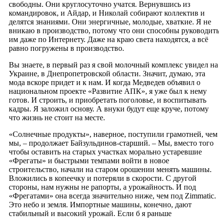
свободны. Они круглосуточно учатся. Вернувшись из
командировок, и Айдар, и Николай собирают коллектив и
делятся знаниями. Они энергичные, молодые, хваткие. Я не
вникаю в производство, потому что они способны руководит
им даже по Интернету. Даже на краю света находятся, а всё
равно погружены в производство.
Вы знаете, в первый раз я свой молочный комплекс увидел на
Украине, в Днепропетровской области. Значит, думаю, эта
мода вскоре придет и к нам. И когда Медведев объявил о
национальном проекте «Развитие АПК», я уже был к нему
готов. И строить, и приобретать поголовье, и воспитывать
кадры. Я заложил основу. А внуки будут еще круче, потому
что жизнь не стоит на месте.
«Солнечные продукты», наверное, поступили грамотней, чем
мы, – продолжает Байзульдинов-старший. – Мы, вместо того
чтобы оставить на старых участках морально устаревшие
«Фрегаты» и быстрыми темпами войти в новое
строительство, начали на старом орошении менять машины.
Вложились в копеечку и потеряли в скорости. С другой
стороны, нам нужны не рапорты, а урожайность. И под
«Фрегатами» она всегда значительно ниже, чем под Zimmatic.
Это небо и земля. Импортные машины, конечно, дают
стабильный и высокий урожай. Если б я раньше