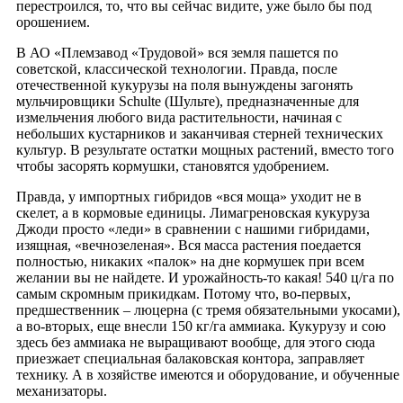
перестроился, то, что вы сейчас видите, уже было бы под
орошением.
В АО «Племзавод «Трудовой» вся земля пашется по
советской, классической технологии. Правда, после
отечественной кукурузы на поля вынуждены загонять
мульчировщики Schulte (Шульте), предназначенные для
измельчения любого вида растительности, начиная с
небольших кустарников и заканчивая стерней технических
культур. В результате остатки мощных растений, вместо того
чтобы засорять кормушки, становятся удобрением.
Правда, у импортных гибридов «вся моща» уходит не в
скелет, а в кормовые единицы. Лимагреновская кукуруза
Джоди просто «леди» в сравнении с нашими гибридами,
изящная, «вечнозеленая». Вся масса растения поедается
полностью, никаких «палок» на дне кормушек при всем
желании вы не найдете. И урожайность-то какая! 540 ц/га по
самым скромным прикидкам. Потому что, во-первых,
предшественник – люцерна (с тремя обязательными укосами),
а во-вторых, еще внесли 150 кг/га аммиака. Кукурузу и сою
здесь без аммиака не выращивают вообще, для этого сюда
приезжает специальная балаковская контора, заправляет
технику. А в хозяйстве имеются и оборудование, и обученные
механизаторы.