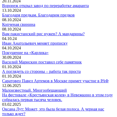
20.11.2024
Воронеж открыл завод по переработке амаранта
13.10.2024
Благодаря предкам. Благодарим предков
08.10.2024
Копченая свинина
08.10.2024
Вам пакистанский рис нужен? А мандарины?
04.10.24
Иван Анатольевич меняет прописку
04.10.2024
Покушение на «Карлика»
30.09.2024
Василий Марискин поставил себе памятник
01.10.2024
А поглядеть со стороны – работа так проста
01.10.2024
Саратовец Павел Артемов в Москве примет участие в РАФ
12.06.2025
Малоизвестный. Многообещающий
На фестивале «Крестьянская колея» в Невежкино в этом году
собралась первая тысяча человек.
03.02.2025
Оксана Лут: Может, это была белая полоса. А черная нас
только ждет?