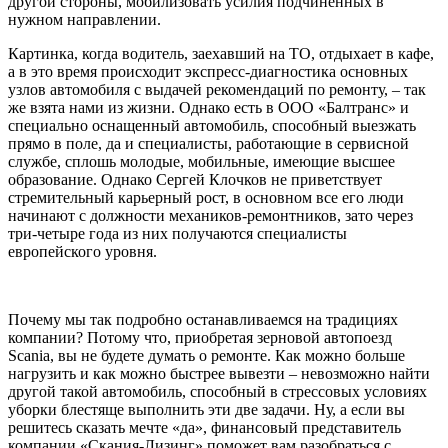
другой стороны, мобилизовать усилия подчиненных в
нужном направлении.
Картинка, когда водитель, заехавший на ТО, отдыхает в кафе,
а в это время происходит экспресс-диагностика основных
узлов автомобиля с выдачей рекомендаций по ремонту, – так
же взята нами из жизни. Однако есть в ООО «Балтранс» и
специально оснащенный автомобиль, способный выезжать
прямо в поле, да и специалисты, работающие в сервисной
службе, сплошь молодые, мобильные, имеющие высшее
образование. Однако Сергей Клочков не приветствует
стремительный карьерный рост, в основном все его люди
начинают с должности механиков-ремонтников, зато через
три-четыре года из них получаются специалисты
европейского уровня.
Почему мы так подробно останавливаемся на традициях
компании? Потому что, приобретая зерновой автопоезд
Scania, вы не будете думать о ремонте. Как можно больше
нагрузить и как можно быстрее вывезти – невозможно найти
другой такой автомобиль, способный в стрессовых условиях
уборки блестяще выполнить эти две задачи. Ну, а если вы
решитесь сказать мечте «да», финансовый представитель
компании «Скания-Лизинг» поможет вам разобраться с