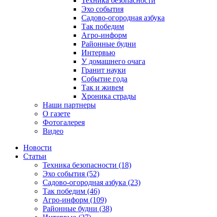
Техника безопасности
Эхо события
Садово-огородная азбука
Так победим
Агро-информ
Районные будни
Интервью
У домашнего очага
Гранит науки
Событие года
Так и живем
Хроника страды
Наши партнеры
О газете
Фотогалерея
Видео
Новости
Статьи
Техника безопасности (18)
Эхо события (52)
Садово-огородная азбука (23)
Так победим (46)
Агро-информ (109)
Районные будни (38)