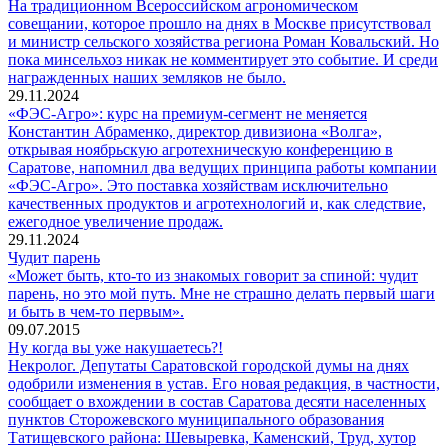
На традиционном Всероссийском агрономическом
совещании, которое прошло на днях в Москве присутствовал
и министр сельского хозяйства региона Роман Ковальский. Но
пока минсельхоз никак не комментирует это событие. И среди
награжденных наших земляков не было.
29.11.2024
«ФЭС-Агро»: курс на премиум-сегмент не меняется
Константин Абраменко, директор дивизиона «Волга»,
открывая ноябрьскую агротехническую конференцию в
Саратове, напомнил два ведущих принципа работы компании
«ФЭС-Агро». Это поставка хозяйствам исключительно
качественных продуктов и агротехнологий и, как следствие,
ежегодное увеличение продаж.
29.11.2024
Чудит парень
«Может быть, кто-то из знакомых говорит за спиной: чудит
парень, но это мой путь. Мне не страшно делать первый шаги
и быть в чем-то первым».
09.07.2015
Ну когда вы уже накушаетесь?!
Некролог. Депутаты Саратовской городской думы на днях
одобрили изменения в устав. Его новая редакция, в частности,
сообщает о вхождении в состав Саратова десяти населенных
пунктов Сторожевского муниципального образования
Татищевского района: Шевыревка, Каменский, Труд, хутор