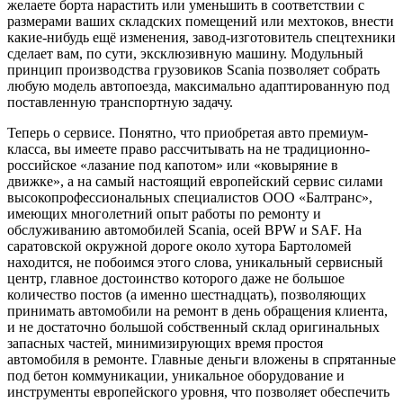
желаете борта нарастить или уменьшить в соответствии с
размерами ваших складских помещений или мехтоков, внести
какие-нибудь ещё изменения, завод-изготовитель спецтехники
сделает вам, по сути, эксклюзивную машину. Модульный
принцип производства грузовиков Scania позволяет собрать
любую модель автопоезда, максимально адаптированную под
поставленную транспортную задачу.
Теперь о сервисе. Понятно, что приобретая авто премиум-
класса, вы имеете право рассчитывать на не традиционно-
российское «лазание под капотом» или «ковыряние в
движке», а на самый настоящий европейский сервис силами
высокопрофессиональных специалистов ООО «Балтранс»,
имеющих многолетний опыт работы по ремонту и
обслуживанию автомобилей Scania, осей BPW и SAF. На
саратовской окружной дороге около хутора Бартоломей
находится, не побоимся этого слова, уникальный сервисный
центр, главное достоинство которого даже не большое
количество постов (а именно шестнадцать), позволяющих
принимать автомобили на ремонт в день обращения клиента,
и не достаточно большой собственный склад оригинальных
запасных частей, минимизирующих время простоя
автомобиля в ремонте. Главные деньги вложены в спрятанные
под бетон коммуникации, уникальное оборудование и
инструменты европейского уровня, что позволяет обеспечить