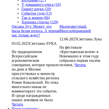
Интервью (27)
У домашнего очага (10)
Гранит науки (29)
Событие года (13)
Так и живем (66)
Хроника страды (129)
Оксана Лут: Может, это
Малоизвестный.
была белая полоса. А черная
Многообещающий
нас только ждет?
12.06.2025
Светлана Лука
03.02.2025
Светлана ЛУКА
На фестивале
На традиционном
«Крестьянская колея» в
Всероссийском
Невежкино в этом году
агрономическом
собралась первая тысяча
совещании, которое прошло
человек.
Читать
на днях в Москве
присутствовал и министр
сельского хозяйства региона
Роман Ковальский. Но пока
минсельхоз никак не
комментирует это событие.
И среди награжденных
наших земляков не было.
Читать
Наши партнеры