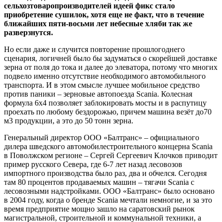
сельхозтоваропроизводителей идеей фикс стало
приобретение сушилок, хотя еще не факт, что в течение
ближайших пяти-восьми лет небесные хляби так же
разверзнутся.
Но если даже и случится повторение прошлогоднего
сценария, логичней было бы задуматься о скорейшей доставке
зерна от поля до тока и далее до элеватора, потому что многих
подвело именно отсутствие необходимого автомобильного
транспорта. И в этом смысле лучшее мобильное средство
против паники – зерновые автопоезда Scania. Колесная
формула 6х4 позволяет заблокировать мосты и в распутицу
проехать по любому бездорожью, причем машина везёт до70
м3 продукции, а это до 50 тонн зерна.
Генеральный директор ООО «Балтранс» – официального
дилера шведского автомобилестроительного концерна Scania
в Поволжском регионе – Сергей Сергеевич Клочков приводит
пример русского Севера, где 6-7 лет назад лесовозов
импортного производства было раз, два и обчелся. Сегодня
там 80 процентов продаваемых машин – тягачи Scania с
лесовозными надстройками. ООО «Балтранс» было основано
в 2004 году, когда о бренде Scania мечтали немногие, и за это
время предприятие мощно зашло на саратовский рынок
магистральной, строительной и коммунальной техники, а