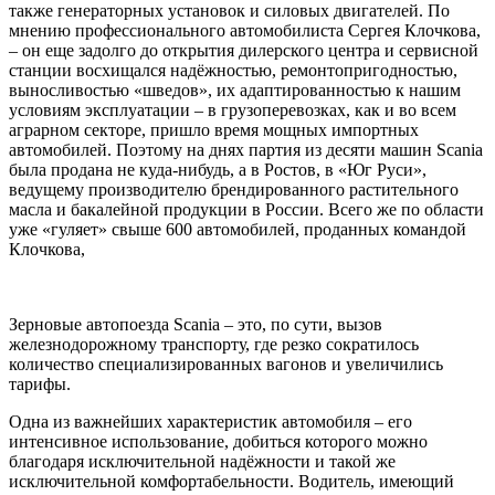
также генераторных установок и силовых двигателей. По
мнению профессионального автомобилиста Сергея Клочкова,
– он еще задолго до открытия дилерского центра и сервисной
станции восхищался надёжностью, ремонтопригодностью,
выносливостью «шведов», их адаптированностью к нашим
условиям эксплуатации – в грузоперевозках, как и во всем
аграрном секторе, пришло время мощных импортных
автомобилей. Поэтому на днях партия из десяти машин Scania
была продана не куда-нибудь, а в Ростов, в «Юг Руси»,
ведущему производителю брендированного растительного
масла и бакалейной продукции в России. Всего же по области
уже «гуляет» свыше 600 автомобилей, проданных командой
Клочкова,
Зерновые автопоезда Scania – это, по сути, вызов
железнодорожному транспорту, где резко сократилось
количество специализированных вагонов и увеличились
тарифы.
Одна из важнейших характеристик автомобиля – его
интенсивное использование, добиться которого можно
благодаря исключительной надёжности и такой же
исключительной комфортабельности. Водитель, имеющий