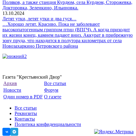
Поляков, а также станция Курдюм, села Курдюм, Сторожевка,
Докторовка, Зеленкино, Ильиновка.
13.10.2024
Летят утки, летят утки и два гуся…
…Хорошо летят. Красиво. Пока не заболевают
высокопатогенным гриппом птиц (ВПГЧ). А когда приходит
их жизни конец, камнем падают вниз. Аккурат в прибрежную
зону пруда, что находится в полутора километрах от села
Новозахаркино Петровского района
Газета "Крестьянский Двор"
Архив
Все статьи
Новости
Форум
Один номер в PDF
О газете
Все статьи
Реквизиты
Контакты
Политика конфиденциальности