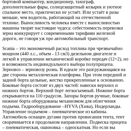
бортовой компьютер, кондиционер, тахограф,
дополнительные фары, солнцезащитный козырек и уютное
спальное место, практически не устаёт. Или устаёт в разы
меньше, чем водитель, работающий на отечественной
технике. Выносливость человека вместе с выносливостью
машины творят настоящие чудеса: себестоимость перевозки
зерна конкурирует с современными тарифами железной
дороги, не говоря уж про автомобильный транспорт.
Scania – это экономичный расход топлива при чрезвычайно
мощном (440 л.с., объем - 13 см3) дизельном двигателе и
легкой в управлении механической коробке передач (12+2), но
и возможность индивидуального выбора полуприцепа.
Зерновоз – зерновозу рознь. В идеале это разгружающаяся на
две стороны металлическая платформа. При этом передний и
задний борта цельные, жестко прикрепленные к основанию.
Боковые борта состоят из двух частей: навески верхних и
нижних бортов. Верхний борт легкосъемный. Нижние борта
открываются на 110 градусов. Запоры бортов ручные, боковые
нижние борта оборудованы механизмом для облегчения
подъема. Гидрооборудование –HYVA (Хива), Нидерланды.
Управление подъемом – пневматическое из кабины.
Автомобиль оснащен дугами против провисания тента, тент
сворачивается в продольном направлении. Подвеска прицепа
– пневматическая, ошиновка – односкатная. Но если вы