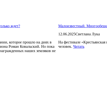
только ждет?
Малоизвестный. Многообе
12.06.2025
Светлана Лука
нии, которое прошло на днях в
На фестивале «Крестьянская 
гиона Роман Ковальский. Но пока
человек.
Читать
 награжденных наших земляков не