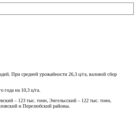
адей. При средней урожайности 26,3 ц/га, валовой сбор
года на 10,3 ц/га.
ский – 123 тыс. тонн, Энгельсский – 122 тыс. тонн,
ойловский и Перелюбский районы.