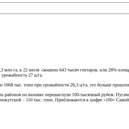
,3 млн га, к 22 июля скошено 643 тысяч гектаров, или 28% площ
, урожайность 27 ц/га.
68 тыс. тонн при урожайности 26,3 ц/га, это больше прошлого 
ь районов по валовке перешагнули 100-тысячный рубеж: Пугачев
аснокутский – 110 тыс. тонн. Приближаются к цифре «100» Сам