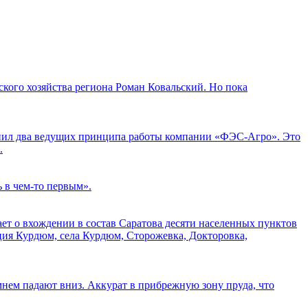
кого хозяйства региона Роман Ковальский. Но пока
мнил два ведущих принципа работы компании «ФЭС-Агро». Это
.
ь в чем-то первым».
ает о вхождении в состав Саратова десяти населенных пунктов
ция Курдюм, села Курдюм, Сторожевка, Докторовка,
нем падают вниз. Аккурат в прибрежную зону пруда, что