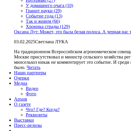
Интервью (27)
У домашнего очага (10)
Гранит науки (29)
Событие года (13)
Так и живем (66)
Хроника страды (129)
Оксана Лут: Может, это была белая полоса. А черная нас 
03.02.2025
Светлана ЛУКА
На традиционном Всероссийском агрономическом совеща
Москве присутствовал и министр сельского хозяйства ре
минсельхоз никак не комментирует это событие. И среди
было.
Читать
Наши партнеры
Очерки
Медиа
Видео
Фото
Архив
О газете
Что? Где? Когда?
Реквизиты
Выставки
Пресс-релизы