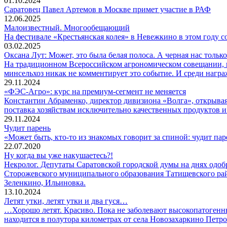
01.10.2024
Саратовец Павел Артемов в Москве примет участие в РАФ
12.06.2025
Малоизвестный. Многообещающий
На фестивале «Крестьянская колея» в Невежкино в этом году со
03.02.2025
Оксана Лут: Может, это была белая полоса. А черная нас тольк
На традиционном Всероссийском агрономическом совещании, ко
минсельхоз никак не комментирует это событие. И среди нагр
29.11.2024
«ФЭС-Агро»: курс на премиум-сегмент не меняется
Константин Абраменко, директор дивизиона «Волга», открыв
поставка хозяйствам исключительно качественных продуктов и 
29.11.2024
Чудит парень
«Может быть, кто-то из знакомых говорит за спиной: чудит пар
22.07.2020
Ну когда вы уже накушаетесь?!
Некролог. Депутаты Саратовской городской думы на днях одобр
Сторожевского муниципального образования Татищевского райо
Зеленкино, Ильиновка.
13.10.2024
Летят утки, летят утки и два гуся…
…Хорошо летят. Красиво. Пока не заболевают высокопатогенны
находится в полутора километрах от села Новозахаркино Петр