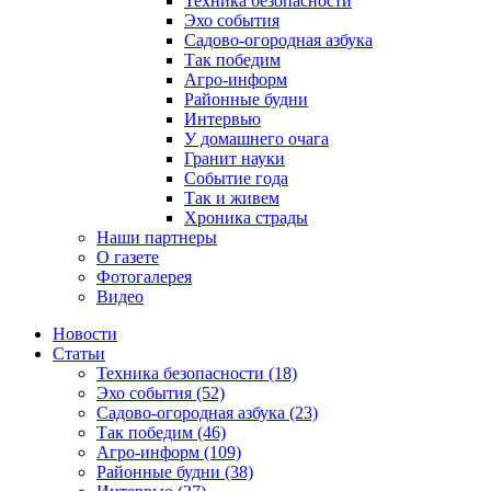
Техника безопасности
Эхо события
Садово-огородная азбука
Так победим
Агро-информ
Районные будни
Интервью
У домашнего очага
Гранит науки
Событие года
Так и живем
Хроника страды
Наши партнеры
О газете
Фотогалерея
Видео
Новости
Статьи
Техника безопасности (18)
Эхо события (52)
Садово-огородная азбука (23)
Так победим (46)
Агро-информ (109)
Районные будни (38)