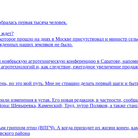
бралась первая тысяча человек.
о ждет?
торое прошло на днях в Москве присутствовал и министр сельс
ажденных наших земляков не было.
ая ноябрьскую агротехническую конференцию в Саратове, напо
агротехнологий и, как следствие, ежегодное увеличение продаж
ень, но это мой путь. Мне не страшно делать первый шаги и быт
или изменения в устав. Его новая редакция, в частности, сообщ
на: Шевыревка, Каменский, Труд, хутор Поляков, а также стан
м гриппом птиц (ВПГЧ). А когда приходит их жизни конец, кам
овского района