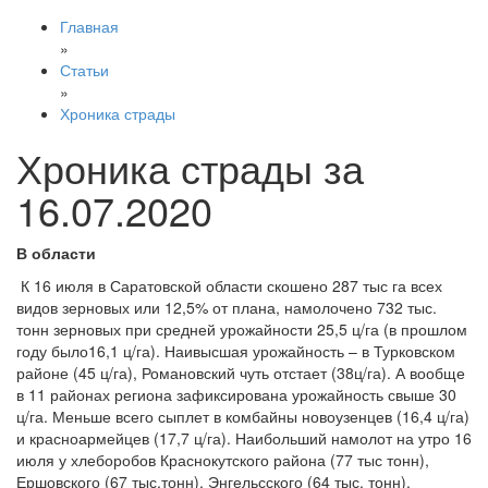
Главная
»
Статьи
»
Хроника страды
Хроника страды за
16.07.2020
В области
К 16 июля в Саратовской области скошено 287 тыс га всех
видов зерновых или 12,5% от плана, намолочено 732 тыс.
тонн зерновых при средней урожайности 25,5 ц/га (в прошлом
году было16,1 ц/га). Наивысшая урожайность – в Турковском
районе (45 ц/га), Романовский чуть отстает (38ц/га). А вообще
в 11 районах региона зафиксирована урожайность свыше 30
ц/га. Меньше всего сыплет в комбайны новоузенцев (16,4 ц/га)
и красноармейцев (17,7 ц/га). Наибольший намолот на утро 16
июля у хлеборобов Краснокутского района (77 тыс тонн),
Ершовского (67 тыс.тонн), Энгельсского (64 тыс. тонн).