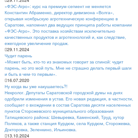
29.11.2024
«ФЭС-Агро»: курс на премиум-сегмент не меняется
Константин Абраменко, директор дивизиона «Волга»,
открывая ноябрьскую агротехническую конференцию в
Саратове, напомнил два ведущих принципа работы компании
«ФЭС-Агро». Это поставка хозяйствам исключительно
качественных продуктов и агротехнологий и, как следствие,
ежегодное увеличение продаж.
29.11.2024
Чудит парень
«Может быть, кто-то из знакомых говорит за спиной: чудит
парень, но это мой путь. Мне не страшно делать первый шаги
и быть в чем-то первым».
16.07.2020
Ну когда вы уже накушаетесь?!
Некролог. Депутаты Саратовской городской думы на днях
одобрили изменения в устав. Его новая редакция, в частности,
сообщает о вхождении в состав Саратова десяти населенных
пунктов Сторожевского муниципального образования
Татищевского района: Шевыревка, Каменский, Труд, хутор
Поляков, а также станция Курдюм, села Курдюм, Сторожевка,
Докторовка, Зеленкино, Ильиновка.
13.10.2024