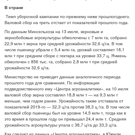
В стране
Темп уборочной кампании по-прежнему ниже прошлогоднего.
Валовой сбор на треть отстает от показателей прошлого года.
По данным Минсельхоза на 13 июля, зерновые и
зернобобовые агрокультуры обмолочены с 7 млн га, собрано
22,9 млн т зерна при средней урожайности 32,6 ц/га. В том
числе пшеницу убрали с 5,4 млн га, урожай составляет 18,1
млн т при среднем сборе с гектара на уровне 33,7 ц. Ячмень
обмолочен с 856 тыс. га, собрано 2,8 млн т при средней
урожайности 32,6 ц/га.
Министерство не приводит данные аналогичного периода
прошлого года для сравнения. По информации
подведомственного ему «Центра агроаналитики», на 10 июля
валовой сбор зерна составлял 18,8 млн т — на 9,3 млн т
меньше, чем годом ранее. Урожайность также отставала от
показателей 2019-го — 32,3 ц/га против 38,3 ц /га. В том числе
валовой сбор пшеницы был на уровне 14,5 млн т, тогда как в
это время в прошлом году он превышал 24,4 млн т. Средняя
урожайность агрокультуры упала с 38,7 ц/га до 33,3 ц/га.
Как следует из данных «Центра агроаналитики», в Южном