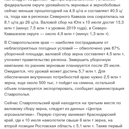
федеральном округе урожайность зерновых и зернобобовых
сейчас меньше прошлогодней на 4,9 ц/га и составляет 40,5 ц/
га, тогда как в регионах Северного Кавказа она сократилась на
8,1 ц/га до 26 ц/га. Валовой сбор на Юге к 10 июля достиг 13,3
млн т (минус 7,5 млн т к уровню 2019 года), в Северо-
Кавказском округе — около 4,9 млн т (минус 1,3 млн т).
В Ставропольском крае — наиболее пострадавшем от
неблагоприятных погодных условий — обмолочено уже 87%
уборочной площади, валовой сбор зерна составляет 4,5 млн т,
уточняет правительство региона. Завершить уборочную
кампанию по ранним зерновым планируется после 20 июля.
Ожидается, что урожай может достичь 5,7 млн т. Для
обеспечения внутренних потребностей краю нужно 2,5 млн т
зерна, еще около 500 тыс. т пойдет на семена, остальной
объем планируется экспортировать, сообщает администрация
Ставрополья.
Сейчас Ставропольский край находится на третьем месте по
валовому сбору зерна, следует из данных «Центра
агроаналитики». Первую строчку занимает Краснодарский
край, где к 10 июля намолотили свыше 6 млн т зерна, на
второй позиции Ростовская область с 5,1 млн т. Также первый