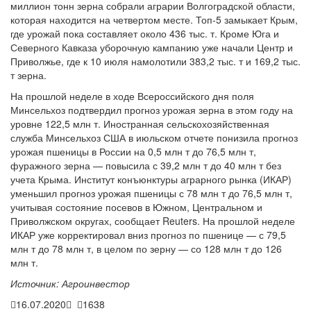
миллион тонн зерна собрали аграрии Волгоградской области,
которая находится на четвертом месте. Топ-5 замыкает Крым,
где урожай пока составляет около 436 тыс. т. Кроме Юга и
Северного Кавказа уборочную кампанию уже начали Центр и
Приволжье, где к 10 июля намолотили 383,2 тыс. т и 169,2 тыс.
т зерна.
На прошлой неделе в ходе Всероссийского дня поля
Минсельхоз подтвердил прогноз урожая зерна в этом году на
уровне 122,5 млн т. Иностранная сельскохозяйственная
служба Минсельхоз США в июльском отчете понизила прогноз
урожая пшеницы в России на 0,5 млн т до 76,5 млн т,
фуражного зерна — повысила с 39,2 млн т до 40 млн т без
учета Крыма. Институт конъюнктуры аграрного рынка (ИКАР)
уменьшил прогноз урожая пшеницы с 78 млн т до 76,5 млн т,
учитывая состояние посевов в Южном, Центральном и
Приволжском округах, сообщает Reuters. На прошлой неделе
ИКАР уже корректировал вниз прогноз по пшенице — с 79,5
млн т до 78 млн т, в целом по зерну — со 128 млн т до 126
млн т.
Источник: Агроинвестор
16.07.2020
1638