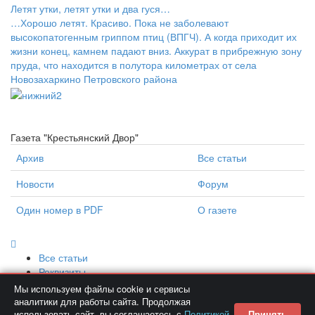
Летят утки, летят утки и два гуся…
…Хорошо летят. Красиво. Пока не заболевают
высокопатогенным гриппом птиц (ВПГЧ). А когда приходит их
жизни конец, камнем падают вниз. Аккурат в прибрежную зону
пруда, что находится в полутора километрах от села
Новозахаркино Петровского района
Газета "Крестьянский Двор"
Архив
Все статьи
Новости
Форум
Один номер в PDF
О газете
Все статьи
Реквизиты
Контакты
Мы используем файлы cookie и сервисы
Политика конфиденциальности
аналитики для работы сайта. Продолжая
использовать сайт, вы соглашаетесь с
Политикой
Принять