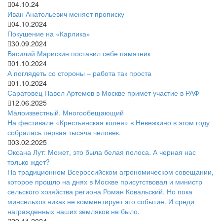
04.10.24
Иван Анатольевич меняет прописку
04.10.2024
Покушение на «Карлика»
30.09.2024
Василий Марискин поставил себе памятник
01.10.2024
А поглядеть со стороны – работа так проста
01.10.2024
Саратовец Павел Артемов в Москве примет участие в РАФ
12.06.2025
Малоизвестный. Многообещающий
На фестивале «Крестьянская колея» в Невежкино в этом году
собралась первая тысяча человек.
03.02.2025
Оксана Лут: Может, это была белая полоса. А черная нас
только ждет?
На традиционном Всероссийском агрономическом совещании,
которое прошло на днях в Москве присутствовал и министр
сельского хозяйства региона Роман Ковальский. Но пока
минсельхоз никак не комментирует это событие. И среди
награжденных наших земляков не было.