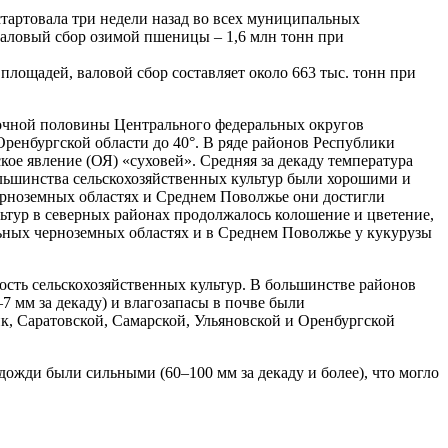
 стартовала три недели назад во всех муниципальных
 Валовый сбор озимой пшеницы – 1,6 млн тонн при
площадей, валовой сбор составляет около 663 тыс. тонн при
точной половины Центрального федеральных округов
Оренбургской области до 40°. В ряде районов Республики
ое явление (ОЯ) «суховей». Средняя за декаду температура
ольшинства сельскохозяйственных культур были хорошими и
ерноземных областях и Среднем Поволжье они достигли
льтур в северных районах продолжалось колошение и цветение,
льных черноземных областях и в Среднем Поволжье у кукурузы
ость сельскохозяйственных культур. В большинстве районов
 мм за декаду) и влагозапасы в почве были
к, Саратовской, Самарской, Ульяновской и Оренбургской
дожди были сильными (60–100 мм за декаду и более), что могло