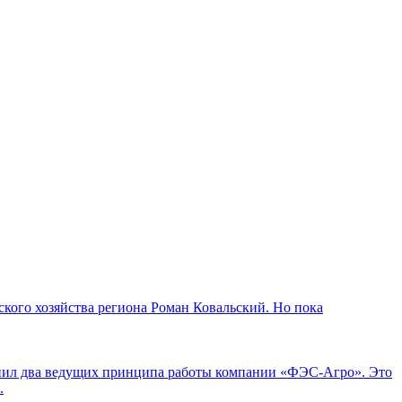
кого хозяйства региона Роман Ковальский. Но пока
мнил два ведущих принципа работы компании «ФЭС-Агро». Это
.