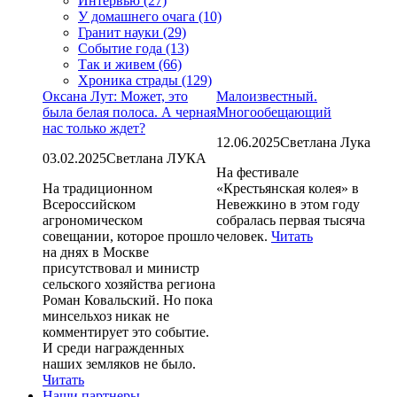
Интервью (27)
У домашнего очага (10)
Гранит науки (29)
Событие года (13)
Так и живем (66)
Хроника страды (129)
Оксана Лут: Может, это
Малоизвестный.
была белая полоса. А черная
Многообещающий
нас только ждет?
12.06.2025
Светлана Лука
03.02.2025
Светлана ЛУКА
На фестивале
На традиционном
«Крестьянская колея» в
Всероссийском
Невежкино в этом году
агрономическом
собралась первая тысяча
совещании, которое прошло
человек.
Читать
на днях в Москве
присутствовал и министр
сельского хозяйства региона
Роман Ковальский. Но пока
минсельхоз никак не
комментирует это событие.
И среди награжденных
наших земляков не было.
Читать
Наши партнеры