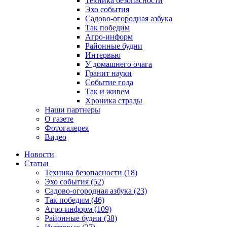
Техника безопасности
Эхо события
Садово-огородная азбука
Так победим
Агро-информ
Районные будни
Интервью
У домашнего очага
Гранит науки
Событие года
Так и живем
Хроника страды
Наши партнеры
О газете
Фотогалерея
Видео
Новости
Статьи
Техника безопасности (18)
Эхо события (52)
Садово-огородная азбука (23)
Так победим (46)
Агро-информ (109)
Районные будни (38)