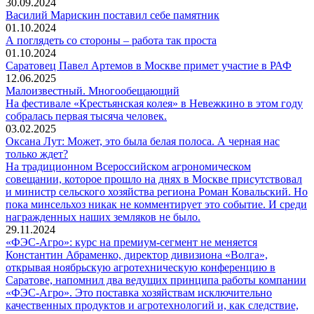
30.09.2024
Василий Марискин поставил себе памятник
01.10.2024
А поглядеть со стороны – работа так проста
01.10.2024
Саратовец Павел Артемов в Москве примет участие в РАФ
12.06.2025
Малоизвестный. Многообещающий
На фестивале «Крестьянская колея» в Невежкино в этом году
собралась первая тысяча человек.
03.02.2025
Оксана Лут: Может, это была белая полоса. А черная нас
только ждет?
На традиционном Всероссийском агрономическом
совещании, которое прошло на днях в Москве присутствовал
и министр сельского хозяйства региона Роман Ковальский. Но
пока минсельхоз никак не комментирует это событие. И среди
награжденных наших земляков не было.
29.11.2024
«ФЭС-Агро»: курс на премиум-сегмент не меняется
Константин Абраменко, директор дивизиона «Волга»,
открывая ноябрьскую агротехническую конференцию в
Саратове, напомнил два ведущих принципа работы компании
«ФЭС-Агро». Это поставка хозяйствам исключительно
качественных продуктов и агротехнологий и, как следствие,