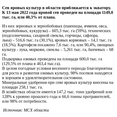
Сев яровых культур в области приближается к экватору.
К 13 мая 2022 года яровой сев
проведен на площади 1149,0
тыс. га, или 40,3% от плана.
Из них зерновых и зернобобовых (пшеницы, ячменя, овса,
зернобобовых, кукурузы) – 605,3 тыс. га (59%), технических
(подсолнечника, сахарной свеклы, горчицы, сафлора,
льна) – 516,6 тыс. га (30,1%), яровых кормовых – 14,1 тыс. га
(18,5%). Картофеля посажено 7,6 тыс. га, или 90,4%, овощных
культур - лука, моркови, свеклы – 5,261 тыс. га, бахчевых – 68
га.
Подкормка озимых проведена на площади 600,0 тыс. га
(129,5% от плана в 463,4 тыс.га).
В целом погодные условия весеннего периода благоприятны
для роста и развития озимых культур, 98% посевов находятся
в хорошем и удовлетворительном состоянии.
Минеральные удобрения при севе яровых культур внесены на
площади 258,1 тыс. га.
В хозяйствах области имеется 147,2 тыс. тонн удобрений или
128% к уровню прошлого года и 66,6 тонны протравителей,
или 98% от потребности.
Источник: МСХ области