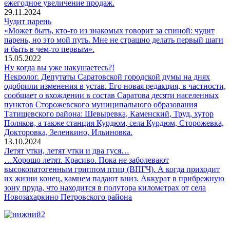
ежегодное увеличение продаж.
29.11.2024
Чудит парень
«Может быть, кто-то из знакомых говорит за спиной: чудит
парень, но это мой путь. Мне не страшно делать первый шаги
и быть в чем-то первым».
15.05.2022
Ну когда вы уже накушаетесь?!
Некролог. Депутаты Саратовской городской думы на днях
одобрили изменения в устав. Его новая редакция, в частности,
сообщает о вхождении в состав Саратова десяти населенных
пунктов Сторожевского муниципального образования
Татищевского района: Шевыревка, Каменский, Труд, хутор
Поляков, а также станция Курдюм, села Курдюм, Сторожевка,
Докторовка, Зеленкино, Ильиновка.
13.10.2024
Летят утки, летят утки и два гуся…
…Хорошо летят. Красиво. Пока не заболевают
высокопатогенным гриппом птиц (ВПГЧ). А когда приходит
их жизни конец, камнем падают вниз. Аккурат в прибрежную
зону пруда, что находится в полутора километрах от села
Новозахаркино Петровского района