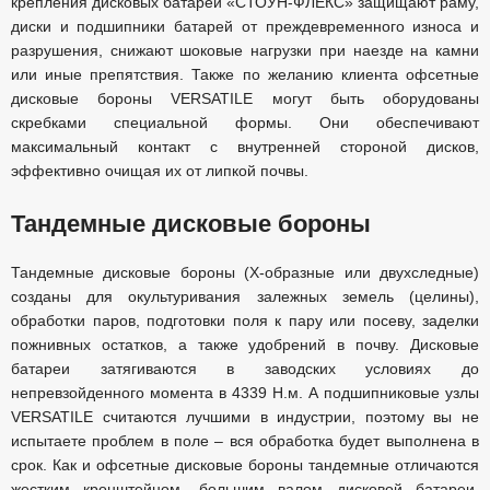
крепления дисковых батарей «СТОУН-ФЛЕКС» защищают раму,
диски и подшипники батарей от преждевременного износа и
разрушения, снижают шоковые нагрузки при наезде на камни
или иные препятствия. Также по желанию клиента офсетные
дисковые бороны VERSATILE могут быть оборудованы
скребками специальной формы. Они обеспечивают
максимальный контакт с внутренней стороной дисков,
эффективно очищая их от липкой почвы.
Тандемные дисковые бороны
Тандемные дисковые бороны (Х-образные или двухследные)
созданы для окультуривания залежных земель (целины),
обработки паров, подготовки поля к пару или посеву, заделки
пожнивных остатков, а также удобрений в почву. Дисковые
батареи затягиваются в заводских условиях до
непревзойденного момента в 4339 Н.м. А подшипниковые узлы
VERSATILE считаются лучшими в индустрии, поэтому вы не
испытаете проблем в поле – вся обработка будет выполнена в
срок. Как и офсетные дисковые бороны тандемные отличаются
жестким кронштейном, большим валом дисковой батареи,