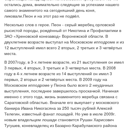
остались дома, внимательно следящие за успехами нашего
самого знаменитого на сегодняшний день коня,
ликовали.Пеон и на этот раз не подвёл.
Несколько слов о герое. Пеон - серый жеребец орловской
рысистой породы, рождённый от Никотина и Профилактики в
ЗАО «Хреновской конезавод» Воронежской области. В
двухлетнем возрасте выступал на Московском ипподроме и из
12 выступлений имел всего 2 вторых, 2 третьих и 3 четвёртых
места.
В 2007году, в 3-х летнем возрасте, из 21 выступления он имел
3 первых, 4 вторых, 3 третьих и 3 четвертых места. В 2008
году в 4-х летнем возрасте из 14 выступлений он имел 3
первых, 2 вторых и 2 четвёртых места. В 2009 году на
Московском ипподроме у Пеона было всего 2 неудачных
выступления, последнее завершилось проскачкой. Начиная
именно с этого года, жизнь знаменитого жеребца связана с
Саратовской областью. Вначале его выкупает у московского
банкира Ивана Никогасяна за 250 тысяч рублей Алексей
Телегин, известный фанат лошадей. Но уже в июле 2009г.
новым владельцем лошади становится Рушан Харисович
Тугушев, коневладелец из Базарно-Карабулакского района