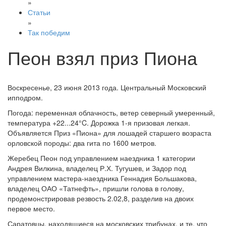
»
Статьи
»
Так победим
Пеон взял приз Пиона
Воскресенье, 23 июня 2013 года. Центральный Московский
ипподром.
Погода: переменная облачность, ветер северный умеренный,
температура +22...24°C. Дорожка 1-я призовая легкая.
Объявляется Приз «Пиона» для лошадей старшего возраста
орловской породы: два гита по 1600 метров.
Жеребец Пеон под управлением наездника 1 категории
Андрея Вилкина, владелец Р.Х. Тугушев, и Задор под
управлением мастера-наездника Геннадия Большакова,
владелец ОАО «Татнефть», пришли голова в голову,
продемонстрировав резвость 2.02,8, разделив на двоих
первое место.
Саратовцы, находящиеся на московских трибунах, и те, что