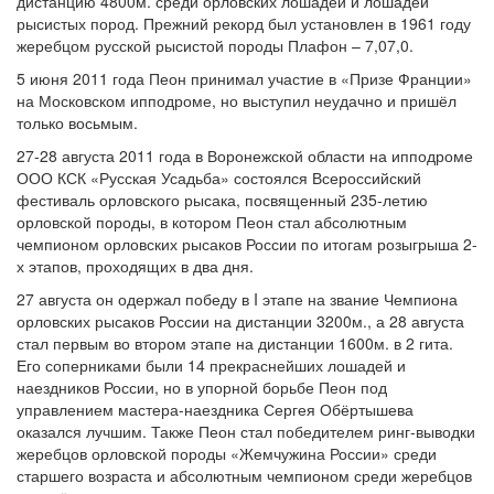
дистанцию 4800м. среди орловских лошадей и лошадей
рысистых пород. Прежний рекорд был установлен в 1961 году
жеребцом русской рысистой породы Плафон – 7,07,0.
5 июня 2011 года Пеон принимал участие в «Призе Франции»
на Московском ипподроме, но выступил неудачно и пришёл
только восьмым.
27-28 августа 2011 года в Воронежской области на ипподроме
ООО КСК «Русская Усадьба» состоялся Всероссийский
фестиваль орловского рысака, посвященный 235-летию
орловской породы, в котором Пеон стал абсолютным
чемпионом орловских рысаков России по итогам розыгрыша 2-
х этапов, проходящих в два дня.
27 августа он одержал победу в I этапе на звание Чемпиона
орловских рысаков России на дистанции 3200м., а 28 августа
стал первым во втором этапе на дистанции 1600м. в 2 гита.
Его соперниками были 14 прекраснейших лошадей и
наездников России, но в упорной борьбе Пеон под
управлением мастера-наездника Сергея Обёртышева
оказался лучшим. Также Пеон стал победителем ринг-выводки
жеребцов орловской породы «Жемчужина России» среди
старшего возраста и абсолютным чемпионом среди жеребцов