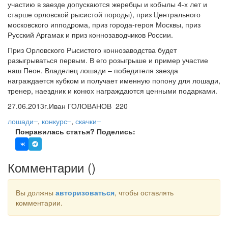
участию в заезде допускаются жеребцы и кобылы 4-х лет и
старше орловской рысистой породы), приз Центрального
московского ипподрома, приз города-героя Москвы, приз
Русский Аргамак и приз коннозаводчиков России.
Приз Орловского Рысистого коннозаводства будет
разыгрываться первым. В его розыгрыше и пример участие
наш Пеон. Владелец лошади – победителя заезда
награждается кубком и получает именную попону для лошади,
тренер, наездник и конюх награждаются ценными подарками.
27.06.2013г.
Иван ГОЛОВАНОВ
220
лошади
,
конкурс
,
скачки
Понравилась статья? Поделись:
Комментарии (
)
Вы должны
авторизоваться
, чтобы оставлять
комментарии.