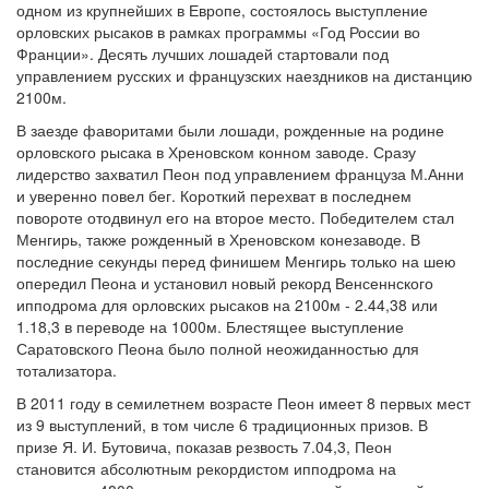
одном из крупнейших в Европе, состоялось выступление
орловских рысаков в рамках программы «Год России во
Франции». Десять лучших лошадей стартовали под
управлением русских и французских наездников на дистанцию
2100м.
В заезде фаворитами были лошади, рожденные на родине
орловского рысака в Хреновском конном заводе. Сразу
лидерство захватил Пеон под управлением француза М.Анни
и уверенно повел бег. Короткий перехват в последнем
повороте отодвинул его на второе место. Победителем стал
Менгирь, также рожденный в Хреновском конезаводе. В
последние секунды перед финишем Менгирь только на шею
опередил Пеона и установил новый рекорд Венсеннского
ипподрома для орловских рысаков на 2100м - 2.44,38 или
1.18,3 в переводе на 1000м. Блестящее выступление
Саратовского Пеона было полной неожиданностью для
тотализатора.
В 2011 году в семилетнем возрасте Пеон имеет 8 первых мест
из 9 выступлений, в том числе 6 традиционных призов. В
призе Я. И. Бутовича, показав резвость 7.04,3, Пеон
становится абсолютным рекордистом ипподрома на