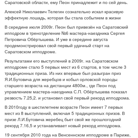
Саратовской области, ему Пеон принадлежит и по сей день.
Алексей Николаевич Телегин сознательно искал красивую
эффектную лошадь, которая бы стала событием в жизни
В середине июля 2009г. Пеон был привезён на Саратовский
ипподром в тренотделение №6 мастера-наездника Сергея
Петровича Обёртышева. И уже в середине августа
продемонстрировал свой первый удачный старт на
Саратовском ипподроме.
Результатами его выступлений в 2009г. на Саратовском
ипподроме стало 5 первых мест из 6 стартов, в том числе 3
традиционных приза. Из них впервые был разыгран приз
Я.И.Бутовича для жеребцов и кобыл орловской породы
старшего возраста на дистанции 4800м., где Пеон под
управлением мастера-наездника С.П. Обёртышева показал
резвость 7.25,2. и установил свой первый рекорд ипподрома.
В 2010году в шестилетнем возрасте Пеон имеет 7 первых
мест из 8 выступлений, включая 5 традиционных призов. В
призе Л.И.Бутовича жеребец бьет свой же прошлогодний
рекорд 7.16,5 и устанавливает новый рекорд ипподрома.
19 сентября 2010 года на Венсеннском ипподроме в Париже,