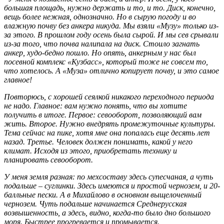
большая площадь, нужно держать и то, и то. Диск, конечно,
вещь более нежная, однозначно. Но в сырую погоду и во
влажную почву без анкера никуда. Мы взяли «Музу» только из-
за этого. В прошлом году осень была сырой. И мы сев срывали
из-за того, что почва налипала на диск. Стоило загнать
анкер, худо-бедно пошло. Но опять, анкерным у нас был
посевной комплекс «Кузбасс», который тоже не совсем то,
что хотелось. А «Муза» отлично копирует почву, и это самое
главное!
Повторюсь, с хорошей сеялкой никакого переходного периода
не надо. Главное: вам нужно понять, что вы хотите
получить в итоге. Первое: севооборот, позволяющий вам
жить. Второе. Нужно внедрять промежуточные культуры.
Тема сейчас на пике, хотя мне она попалась еще десять лет
назад. Третье. Человек должен понимать, какой у него
климат. Исходя из этого, приобретать технику и
планировать севооборот.
У меня земля разная: по мехсоставу здесь супесчаная, а чуть
подальше – суглинки. Здесь имеются и простой чернозем, и 20-
балльные пески. А в Михайлово в основном выщелоченный
чернозем. Чуть подальше начинается Среднерусская
возвышенность, а здесь, видно, когда-то было дно большого
моря. Быстрее прогревается и промывается.