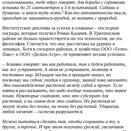
сельхозмашины, тебе вдруг говорят: для борьбы с сорняками
вспашка до 25 сантиметров и 5-6 культиваций. Сидишь и
думаешь: а зачем туда лезть? Как-то автоматически мысль
приходит не заниматься ерундой, не воевать с природой.
Институтские дипломы за успехи в плаванье – последние
награды, которые получил Роман Калачев. В Урюпинском
районе не больно приветствуется ни эта технология, ни эта
философия. Считается, что она рассчитана на дурных и
ленивых. Хотя в соседних районах, в хозяйствах ООО «Гелио-
Пакс» и ООО «Дельта-Агро», её применяют весьма успешно.
– Земляки говорят: мы как работали, так и будем работать,
нас все устраивает. А меня не устраивает, поэтому я
постоянно ищу. БОльшую часть в принципе нашел, но
поскольку мы сейчас уходим в органику, знаний пока маловато.
Это взаимодействие растений между собой и прочее. Если
взяться рассказывать, то надо вообще понимать, что такое
почва. Некоторые считают, что это субстрат для
растений, а на самом деле это симбиоз. Ни растения не
могут жить без почвы, ни почва без растений. Убираешь
любой элемент – система разрушается.
Нужно пытаться сделать так, чтобы сохранить и то, и
другое, и третье. И при этом получать урожай, увеличивая