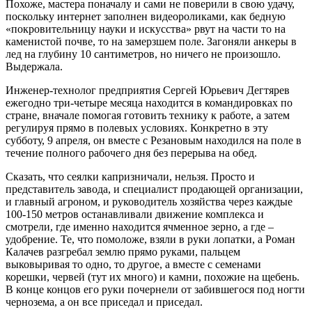
Похоже, мастера поначалу и сами не поверили в свою удачу,
поскольку интернет заполнен видеороликами, как бедную
«покровительницу науки и искусства» рвут на части то на
каменистой почве, то на замерзшем поле. Загоняли анкеры в
лед на глубину 10 сантиметров, но ничего не произошло.
Выдержала.
Инженер-технолог предприятия Сергей Юрьевич Дегтярев
ежегодно три-четыре месяца находится в командировках по
стране, вначале помогая готовить технику к работе, а затем
регулируя прямо в полевых условиях. Конкретно в эту
субботу, 9 апреля, он вместе с Резановым находился на поле в
течение полного рабочего дня без перерыва на обед.
Сказать, что сеялки капризничали, нельзя. Просто и
представитель завода, и специалист продающей организации,
и главный агроном, и руководитель хозяйства через каждые
100-150 метров останавливали движение комплекса и
смотрели, где именно находится ячменное зерно, а где –
удобрение. Те, что помоложе, взяли в руки лопатки, а Роман
Калачев разгребал землю прямо руками, пальцем
выковыривая то одно, то другое, а вместе с семенами
корешки, червей (тут их много) и камни, похожие на щебень.
В конце концов его руки почернели от забившегося под ногти
чернозема, а он все приседал и приседал.