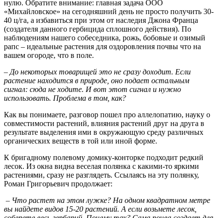
нулю. Обратите внимание: главная задача ООО
«Михайловское» на сегодняшний день не просто получить 30-
40 ц/га, а избавиться при этом от наследия Джона Франца
(создателя данного гербицида сплошного действия). По
наблюдениям нашего собеседника, рожь, бобовые и озимый
рапс – идеальные растения для оздоровления почвы что на
вашем огороде, что в поле.
– До некоторых товарищей это не сразу доходит. Если
растение находится в природе, оно подает остальным
сигнал: сюда не ходите. И вот этот сигнал и нужно
использовать. Проблема в том, как?
Как вы понимаете, разговор пошел про аллелопатию, науку о
совместимости растений, влияния растений друг на друга в
результате выделения ими в окружающую среду различных
органических веществ в той или иной форме.
К бригадному полевому домику-конторке подходит редкий
лесок. Из окна видна веселая полянка с какими-то яркими
растениями, сразу не разглядеть. Ссылаясь на эту полянку,
Роман Григорьевич продолжает:
– Что растет на этом лужке? На одном квадратном метре
вы найдете видов 15-20 растений. А если возьмете лесок,
соберете весь гербарий. Почему так? Сама почва создает для