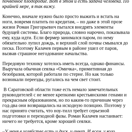
почвенное плодородие. Вот в этом и есть задача человека. По
крайней мере, я так вижу.
Конечно, вначале нужно было просто выжить и встать на
ноги, вовремя платить по кредитам, – но даже в этой прозе
жизни Роман Григорьевич пытался внедрять элементы
будущей системы. Благо природа, словно нарочно, показывала
ему, куда идти. Если фермер занимался паром, по нему
обязательно лупил дождь, и верхний слой почвы смывался до
песка. Поэтому Калачев первым в районе ушел от паров,
вызвав страшное негодование начальства.
Передовую технику хотелось иметь всегда, однако финансы.
Выручала обычная сеялка «Омичка», примитивная до
безобразия, которой работали по стерне. Но как только
возникали переезды, ругались на чем свет стоит.
В Саратовской области тоже есть немало замечательных
руководителей с не менее крепкими крестьянскими генами и
прекрасным образованием, но по каким-то причинам через
год-два они возвращались на исходную позицию. Поэтому у
нас принято считать, что ноу-тилл требует серьезной
подготовки и переходной фазы. Роман Калачев настаивает:
ничего не требуется, кроме хорошей сеялки.
–У меня в хозяйстве есть и диск, и анкер. И всем, у кого