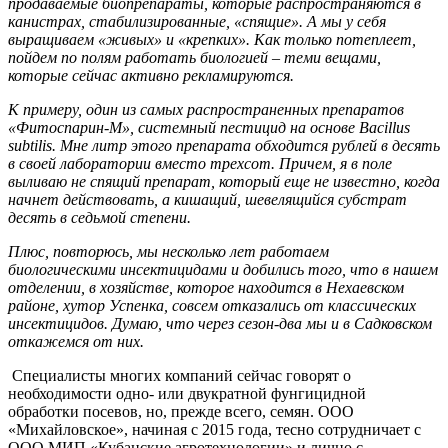
продаваемые биопрепараты, которые распространяются в
канистрах, стабилизированные, «спящие». А мы у себя
выращиваем «живых» и «крепких». Как только потеплеет,
пойдем по полям работать биологией – теми вещами,
которые сейчас активно рекламируются.
К примеру, один из самых распространенных препаратов
«Фитоспарин-М», системный пестицид на основе Bacillus
subtilis. Мне литр этого препарата обходится рублей в десять
в своей лаборатории вместо трехсот. Причем, я в поле
выливаю не спящий препарат, который еще не известно, когда
начнет действовать, а кишащий, шевелящийся субстрат
десять в седьмой степени.
Плюс, повторюсь, мы несколько лет работаем
биологическими инсектицидами и добились того, что в нашем
отделении, в хозяйстве, которое находится в Нехаевском
районе, хутор Успенка, совсем отказались от классических
инсектицидов. Думаю, что через сезон-два мы и в Садковском
откажемся от них.
Специалисты многих компаний сейчас говорят о
необходимости одно- или двукратной фунгицидной
обработки посевов, но, прежде всего, семян. ООО
«Михайловское», начиная с 2015 года, тесно сотрудничает с
ООО МИП «Кубанские агротехнологии» и лично с