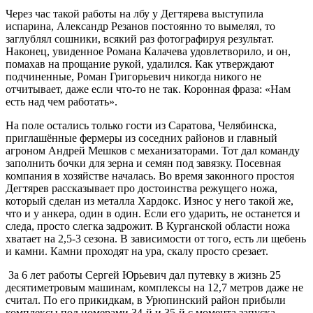
Через час такой работы на лбу у Дегтярева выступила
испарина, Александр Резанов постоянно то вымелял, то
заглублял сошники, всякий раз фотографируя результат.
Наконец, увиденное Романа Калачева удовлетворило, и он,
помахав на прощание рукой, удалился. Как утверждают
подчиненные, Роман Григорьевич никогда никого не
отчитывает, даже если что-то не так. Коронная фраза: «Нам
есть над чем работать».
На поле остались только гости из Саратова, Челябинска,
приглашённые фермеры из соседних районов и главный
агроном Андрей Мешков с механизаторами. Тот дал команду
заполнить бочки для зерна и семян под завязку. Посевная
компания в хозяйстве началась. Во время законного простоя
Дегтярев рассказывает про достоинства режущего ножа,
который сделан из металла Хардокс. Износ у него такой же,
что и у анкера, один в один. Если его ударить, не останется и
следа, просто слегка задрожит. В Курганской области ножа
хватает на 2,5-3 сезона. В зависимости от того, есть ли щебень
и камни. Камни проходят на ура, скалу просто срезает.
За 6 лет работы Сергей Юрьевич дал путевку в жизнь 25
десятиметровым машинам, комплексы на 12,7 метров даже не
считал. По его прикидкам, в Урюпинский район прибыли
комплексы под номерами 34-й и 35-й с момента запуска