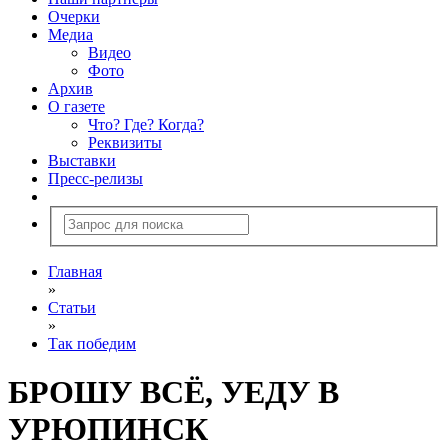
Очерки
Медиа
Видео
Фото
Архив
О газете
Что? Где? Когда?
Реквизиты
Выставки
Пресс-релизы
Главная
»
Статьи
»
Так победим
БРОШУ ВСЁ, УЕДУ В
УРЮПИНСК