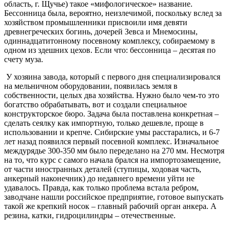
область, г. Щучье) такое «мифологическое» название.
Бессонница была, вероятно, неизлечимой, поскольку вслед за
хозяйством промышленники присвоили имя девяти
древнегреческих богинь, дочерей Зевса и Мнемосины,
одиннадцатитонному посевному комплексу, собираемому в
одном из здешних цехов. Если что: бессонница – десятая по
счету муза.
У хозяина завода, который с первого дня специализировался
на мельничном оборудовании, появилась земля в
собственности, целых два хозяйства. Нужно было чем-то это
богатство обрабатывать, вот и создали специальное
конструкторское бюро. Задача была поставлена конкретная –
сделать сеялку как импортную, только дешевле, проще в
использовании и крепче. Сибирские умы расстарались, и 6-7
лет назад появился первый посевной комплекс. Изначальное
междурядье 300-350 мм было переделано на 270 мм. Несмотря
на то, что курс с самого начала брался на импортозамещение,
от части иностранных деталей (ступицы, ходовая часть,
анкерный наконечник) до недавнего времени уйти не
удавалось. Правда, как только проблема встала ребром,
заводчане нашли российское предприятие, готовое выпускать
такой же крепкий носок – главный рабочий орган анкера. А
резина, катки, гидроцилиндры – отечественные.