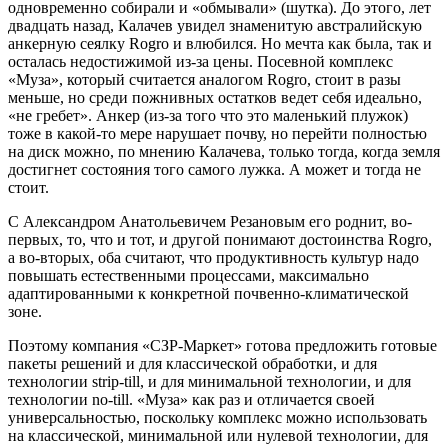
одновременно собирали и «обмывали» (шутка). До этого, лет
двадцать назад, Калачев увидел знаменитую австралийскую
анкерную сеялку Rogrо и влюбился. Но мечта как была, так и
осталась недостижимой из-за цены. Посевной комплекс
«Муза», который считается аналогом Rogrо, стоит в разы
меньше, но среди пожнивных остатков ведет себя идеально,
«не гребет». Анкер (из-за того что это маленький плужок)
тоже в какой-то мере нарушает почву, но перейти полностью
на диск можно, по мнению Калачева, только тогда, когда земля
достигнет состояния того самого лужка. А может и тогда не
стоит.
С Александром Анатольевичем Резановым его роднит, во-
первых, то, что и тот, и другой понимают достоинства Rogrо,
а во-вторых, оба считают, что продуктивность культур надо
повышать естественными процессами, максимально
адаптированными к конкретной почвенно-климатической
зоне.
Поэтому компания «СЗР-Маркет» готова предложить готовые
пакеты решений и для классической обработки, и для
технологии strip-till, и для минимальной технологии, и для
технологии no-till. «Муза» как раз и отличается своей
универсальностью, поскольку комплекс можно использовать
на классической, минимальной или нулевой технологии, для