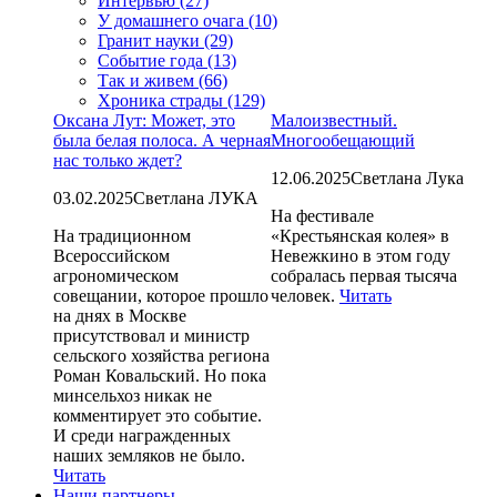
Интервью (27)
У домашнего очага (10)
Гранит науки (29)
Событие года (13)
Так и живем (66)
Хроника страды (129)
Оксана Лут: Может, это
Малоизвестный.
была белая полоса. А черная
Многообещающий
нас только ждет?
12.06.2025
Светлана Лука
03.02.2025
Светлана ЛУКА
На фестивале
На традиционном
«Крестьянская колея» в
Всероссийском
Невежкино в этом году
агрономическом
собралась первая тысяча
совещании, которое прошло
человек.
Читать
на днях в Москве
присутствовал и министр
сельского хозяйства региона
Роман Ковальский. Но пока
минсельхоз никак не
комментирует это событие.
И среди награжденных
наших земляков не было.
Читать
Наши партнеры