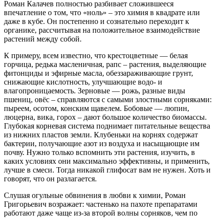
Роман Калачев полностью разбивает сложившееся
впечатление о том, что «ноль» – это химия в квадрате или
даже в кубе. Он постепенно и сознательно переходит к
органике, рассчитывая на положительное взаимодействие
растений между собой.
К примеру, всем известно, что крестоцветные — белая
горчица, редька масленичная, рапс – растения, выделяющие
фитонциды и эфирные масла, обеззараживающие грунт,
снижающие кислотность, улучшающие водо- и
влагопроницаемость. Зерновые — рожь, разные виды
пшениц, овёс – справляются с самыми злостными сорняками:
пыреем, осотом, конским щавелем. Бобовые — люпин,
люцерна, вика, горох – дают большое количество биомассы.
Глубокая корневая система поднимает питательные вещества
из нижних пластов земли. Клубеньки на корнях содержат
бактерии, получающие азот из воздуха и насыщающие им
почву. Нужно только вспомнить эти растения, изучить, в
каких условиях они максимально эффективны, и применить,
лучше в смеси. Тогда никакой глифосат вам не нужен. Хоть и
говорят, что он разлагается.
Слушая огульные обвинения в любви к химии, Роман
Григорьевич возражает: частенько на пахоте препаратами
работают даже чаще из-за второй волны сорняков, чем по