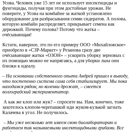
Усова. Человек уже 15 лет не использует инсектициды и
фунгициды, получая при этом достойные урожаи. Не
поверите, у Усова на комбайне за жаткой установлено
оборудование для разбрасывания семян сидератов. А полова,
которую комбайн распределяет, прикрывает семена как
дерюжкой. Почему полова? Потому что жатка –
очёсывающая!
Кстати, наверное, это по его примеру ООО «Михайловское»
приобрело в «СЗР-Маркет» у Резанова сразу две
очёсывающие жатки «ОЗОН» – ускорить уборку зерновых с
их помощью можно не напрягаясь, а для уборки льна они
близки к идеалу.
– На основании собственного опыта Андрей пришел к выводу,
что постепенно система сама себя стабилизирует. Мы пока
находимся рядом, но коленки дрожат, – смеется
волгоградский экспериментатор.
А как же клоп или жук? – спросите вы. Нам, конечно, тоже
захотелось клопом-черепашкой иди жуком-кузькой загнать
Калачева в угол. Не получилось.
– Мы уже несколько лет имеем свою биолабораторию и
работаем так называемыми инсектицидными грибами. Все