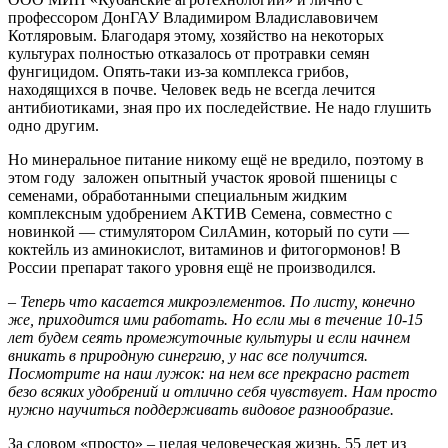
профессором ДонГАУ Владимиром Владиславовичем
Котляровым. Благодаря этому, хозяйство на некоторых
культурах полностью отказалось от протравки семян
фунгицидом. Опять-таки из-за комплекса грибов,
находящихся в почве. Человек ведь не всегда лечится
антибиотиками, зная про их последействие. Не надо глушить
одно другим.
Но минеральное питание никому ещё не вредило, поэтому в
этом году заложен опытный участок яровой пшеницы с
семенами, обработанными специальным жидким
комплексным удобрением АКТИВ Семена, совместно с
новинкой — стимулятором СилАмин, который по сути —
коктейль из аминокислот, витаминов и фитогормонов! В
России препарат такого уровня ещё не производился.
– Теперь что касается микроэлементов. По листу, конечно
же, приходится ими работать. Но если мы в течение 10-15
лет будем сеять промежуточные культуры и если начнем
вникать в природную синергию, у нас все получится.
Посмотрите на наш лужок: на нем все прекрасно растет
безо всяких удобрений и отлично себя чувствует. Нам просто
нужно научиться поддерживать видовое разнообразие.
За словом «просто» – целая человеческая жизнь, 55 лет из