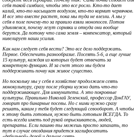
себя такой симбиоз, чтобы это все росло. Кто-то дает
калий, кто-то насыщает воздухом, кто-то кормит червячков.
И все это вместе растет, пока мы туда не влезли. А мы у
себя в поле почему-то за правило взяли монопосев. Потом
удивляемся, почему лезут сорняки и откуда они вообще
берутся. Да потому что сама земля – компенсатор, который
нивелирует наши усилия.
Как нам следует себя вести? Это все дело поддержать.
Первое. Обеспечить разнообразие. Посеять 5-6, а еще лучше
15 культур, каждая из которых будет отвечать за
конкретную функцию. И за счет этого мы будем
поддерживать почву как живое существо.
Но поскольку мы у себя в хозяйстве продолжаем сеять
монокультуру, сразу после уборки нужно дать что-то
поддерживающее. Для иммунитета. А это покровные
культуры. Правильно Николай Зеленский, профессор ДонГАУ,
говорит про бинарные посевы. Но с ними нужно сразу
решать, каким у тебя будет следующий севооборот. А чтобы
к этому быть готовым, нужно быть готовым ВСЕГДА. То
есть всегда иметь под рукой опрыскиватель, людей,
препараты. Если пашню ты можешь просто запахать, то
тут в случае опоздания придется заглифосатить
«дебильной» дозой и дальше сеять.