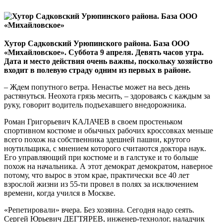
Хутор Садковский Урюпинского района. База ООО
«Михайловское». Суббота 9 апреля. Девять часов утра.
Дата и место действия очень важны, поскольку хозяйство
входит в полевую страду одним из первых в районе.
– Ждем попутного ветра. Ненастье может на весь день
растянуться. Неохота грязь месить, – здороваясь с каждым за
руку, говорит водитель подъехавшего внедорожника.
Роман Григорьевич КАЛАЧЕВ в своем простеньком
спортивном костюме и обычных рабочих кроссовках меньше
всего похож на собственника здешней пашни, крутого
ноутильщика, с мнением которого считаются доктора наук.
Его управляющий при костюме и в галстуке и то больше
похож на начальника. А этот демократ демократом, наверное
потому, что вырос в этом крае, практически все 40 лет
взрослой жизни из 55-ти провел в полях за исключением
времени, когда учился в Москве.
«Репетировали» вчера. Без хозяина. Сегодня надо сеять.
Сергей Юрьевич ДЕГТЯРЕВ, инженер-технолог, наладчик