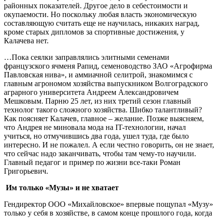
районных показателей. Другое дело в себестоимости и
окупаемости. Но поскольку любая власть экономическую
составляющую считать еще не научилась, никаких наград,
кроме старых дипломов за спортивные достижения, у
Калачева нет.
…Пока сеялки заправлялись элитными семенами
французского ячменя Рапид, семеноводство ЗАО «Агрофирма
Павловская нива», и аммиачной селитрой, знакомимся с
главным агрономом хозяйства выпускником Волгоградского
аграрного университета Андреем Александровичем
Мешковым. Парню 25 лет, из них третий сезон главный
технолог такого сложного хозяйства. Шибко талантливый?
Как поясняет Калачев, главное – желание. Позже выясняем,
что Андрея не миновала мода на IT-технологии, начал
учиться, но отмучившись два года, ушел туда, где было
интересно. И не пожалел. А если честно говорить, он не знает,
что сейчас надо заканчивать, чтобы там чему-то научили.
Главный педагог и пример по жизни все-таки Роман
Григорьевич.
Им только «Музы» и не хватает
Гендиректор ООО «Михайловское» впервые пощупал «Музу»
только у себя в хозяйстве, в самом конце прошлого года, когда