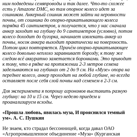
ним подведены семяпроводы и так далее. Что-то схожее
есть у Amazone
DMC
, но там опорное колесо идет за
сошником. Анкерный сошник может зайти на неровности
почвы, от сошника до опорно-прикатывающего колеса
порядка 45 сантиметров, и получается, что у нас сначала
анкер заходит на глубину до 9 сантиметров (условно), потом
колесо доходит до бугорка, начинает извлекать анкер из
почвы, носок анкера выходит практически на поверхность.
Потом цикл повторяется. Причём опорно-прикатывающее
колесо довольно неплохо заравнивает борозду, к тому же
следом всё аккуратно заметается боронками. Это приводит
к тому, что в рядке на протяжении 2-3 метров семена
заделываются на глубинах от 2 до 9 см. На «Музе» опора на
переднее колесо, анкер проходит на любой глубине, но всегда
оставляет после себя слой почвы над семенем в 2-3 см.
Для эксперимента я попрошу агрономов выставить разную
глубину: на 10 и 15 см. Через неделю приедем и
проанализируем всходы.
«Прошла любовь, явилась муза, И прояснился темный
ум». А. С. Пушкин
Не знаем, кто страдал бессонницей, когда давал ОАО
«Агропромышленное объединение «Муза» (Курганская