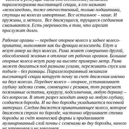
параллелограмма высевающей секции, я его называю
«велосипедом», тоже отечественный, только подшипники,
ступицы на колесах импортные. Все остальное – наше. И
пружины, и металл. Все движущиеся, трущиеся соединения
смазываются. Есть уверенность в том, что агрегат
прослужат долго.
Рабочие органы — переднее опорное колесо и заднее колесо-
прикатка, выполняют как бы функции велосипеда. Едут и
везут анкер на двух колесах. Рама живет совершенно другой,
обособленной жизнью в отличие от рабочих органов. Большие
опорные колеса везут раму на высоте примерно метр. Рама
может двигаться под разными углами, переживать спуск или
подъем – без разницы. Параллелограммный механизм
высевающей секции копирует почву за счет движения именно
на двух колесах. Переднее колесо – опорное, устанавливает
глубину заделки семян, совмещено с резаком, тот разрезает
пожнивные остатки, кукурузу, подсолнечник, любую дернину –
без вопросов. В этот разрез заходит анкер на любую глубину,
создается борозда. И на дно борозды укладывается посевной
материал. Следом движется прикатывающее колесо, которое
движется строго по борозде, частично обрушивает стенки
борозды за счёт конической формы и придавливает
мульчированный слой почвы с семенами ко дну борозды, ничего
не заравнивая и не заваливая.