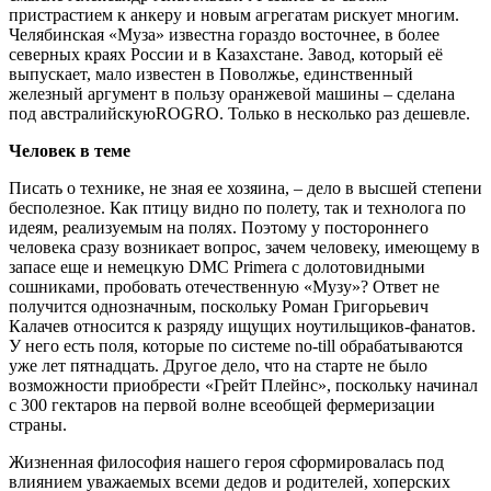
пристрастием к анкеру и новым агрегатам рискует многим.
Челябинская «Муза» известна гораздо восточнее, в более
северных краях России и в Казахстане. Завод, который её
выпускает, мало известен в Поволжье, единственный
железный аргумент в пользу оранжевой машины – сделана
под австралийскуюROGRO. Только в несколько раз дешевле.
Человек в теме
Писать о технике, не зная ее хозяина, – дело в высшей степени
бесполезное. Как птицу видно по полету, так и технолога по
идеям, реализуемым на полях. Поэтому у постороннего
человека сразу возникает вопрос, зачем человеку, имеющему в
запасе еще и немецкую DMC Primera с долотовидными
сошниками, пробовать отечественную «Музу»? Ответ не
получится однозначным, поскольку Роман Григорьевич
Калачев относится к разряду ищущих ноутильщиков-фанатов.
У него есть поля, которые по системе no-till обрабатываются
уже лет пятнадцать. Другое дело, что на старте не было
возможности приобрести «Грейт Плейнс», поскольку начинал
с 300 гектаров на первой волне всеобщей фермеризации
страны.
Жизненная философия нашего героя сформировалась под
влиянием уважаемых всеми дедов и родителей, хоперских