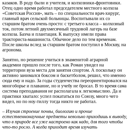
казаков. В роду были и учителя, и колхозники-фронтовики.
Отец одно время работал председателем местного колхоза
«Советская Россия», мать – по специальности врач-хирург,
главный врач сельской больницы. Воспитывали их со
старшим братом очень просто: с третьего класса – колхозный
ток, потом летний двухмесячный трудовой лагерь на базе
колхоза. Бахча и плантация. К выпуску имели права
тракториста-машиниста. Обычное дело по тем временам.
После школы вслед за старшим братом поступил в Москву, на
агронома.
Занятно, но решение учиться в знаменитой аграрной
академии пришло после того, как Роман увидел на
территории вуза места для занятия спортом. А поскольку он
активно занимался боксом и баскетболом, решил, что именно
сюда ему и надо. За годы студенчества переориентировался на
многоборье и плавание, но и учебу не бросал. В то время сама
система преподавания не располагала к легкомыслию. Да и
практики хватало: успел покататься по Союзу, много чего
видел, но по ноу-тиллу тогда никто не работал.
– Изучая строение почвы, биологию и прочие
естественнонаучные предметы невольно приходишь к выводу,
что в природе все уже настроено как надо, для того чтобы
что-то росло. А когда приходит время изучать