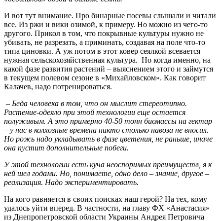
И вот тут внимание. Про бинарные посевы слышали и читали
все. Из ржи и вики озимой, к примеру. Но можно из чего-то
другого. Прикол в том, что покрывные культуры нужно не
убивать, не разрезать, а приминать, создавая на поле что-то
типа циновки. А уж потом в этот ковер сеялкой всевается
нужная сельскохозяйственная культура. Но когда именно, на
какой фазе развития растений – выяснением этого и займутся
в текущем полевом сезоне в «Михайловском». Как говорит
Калачев, надо потренироваться.
– Беда человека в том, что он мыслит стереотипно.
Растение-одеяло при этой технологии еще остается
полуживым. А это примерно 40-50 тонн биомассы на гектар
– у нас в колхозные времена никто столько навоза не вносил.
Но рожь надо укладывать в фазе цветения, не раньше, иначе
она пустит дополнительные побеги.
У этой технологии есть куча неоспоримых преимуществ, я к
ней шел годами. Но, понимаете, одно дело – знание, другое –
реализация. Надо экспериментировать.
На кого равняется в своих поисках наш герой? На тех, кому
удалось уйти вперед. В частности, на главу ФХ «Анастасия»
из Днепропетровской области Украины Андрея Петровича