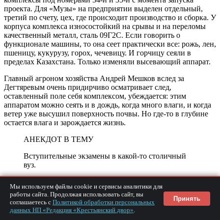
проекта. Для «Музы» на предприятии выделен отдельный,
третий по счету, цех, где происходит производство и сборка. У
корпуса комплекса износостойкий на срывы и на переломы
качественный металл, сталь 09Г2С. Если говорить о
функционале машины, то она сеет практически все: рожь, лен,
пшеницу, кукурузу, горох, чечевицу. И горчицу сеяли в
пределах Казахстана. Только изменяли высевающий аппарат.
Главный агроном хозяйства Андрей Мешков вслед за
Дегтяревым очень придирчиво осматривает след,
оставленный поле себя комплексом, убеждается: этим
аппаратом можно сеять и в дождь, когда много влаги, и когда
ветер уже высушил поверхность почвы. Но где-то в глубине
остается влага и зарождается жизнь.
АНЕКДОТ В ТЕМУ
Вступительные экзамены в какой-то столичный
вуз.
Экзамен по истории принимает седенький
Мы используем файлы cookie и сервисы аналитики для
профессор, абитуриент приехал
работы сайта. Продолжая использовать сайт, вы
Принять
соглашаетесь с
Политикой обработки персональных
из провинции.
данных НП «Редакция «Крестьянский двор»
.