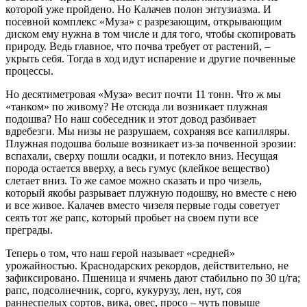
которой уже пройдено. Но Калачев полон энтузиазма. И
посевной комплекс «Муза» с разрезающим, открывающим
диском ему нужна в том числе и для того, чтобы скопировать
природу. Ведь главное, что почва требует от растений, –
укрыть себя. Тогда в ход идут испарение и другие почвенные
процессы.
Но десятиметровая «Муза» весит почти 11 тонн. Что ж мы
«танком» по живому? Не отсюда ли возникает плужная
подошва? Но наш собеседник и этот довод разбивает
вдребезги. Мы низы не разрушаем, сохраняя все капилляры.
Плужная подошва больше возникает из-за почвенной эрозии:
вспахали, сверху пошли осадки, и потекло вниз. Несущая
порода остается вверху, а весь гумус (клейкое вещество)
слетает вниз. То же самое можно сказать и про чизель,
который якобы разрывает плужную подошву, но вместе с нею
и все живое. Калачев вместо чизеля первые годы советует
сеять тот же рапс, который пробьет на своем пути все
преграды.
Теперь о том, что наш герой называет «средней»
урожайностью. Краснодарских рекордов, действительно, не
зафиксировано. Пшеница и ячмень дают стабильно по 30 ц/га;
рапс, подсолнечник, сорго, кукурузу, лен, нут, соя
раннеспелых сортов, вика, овес, просо – чуть повыше