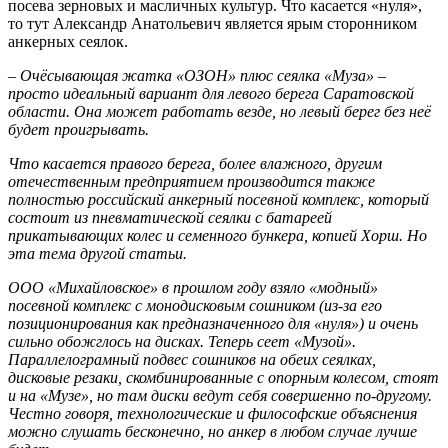
посева зерновых и масличных культур. Что касается «нуля»,
то тут Александр Анатольевич является ярым сторонником
анкерных сеялок.
– Очёсывающая жатка «ОЗОН» плюс сеялка «Муза» –
просто идеальный вариант для левого берега Саратовской
области. Она может работать везде, но левый берег без неё
будет проигрывать.
Что касается правого берега, более влажного, другим
отечественным предприятием производится также
полностью российский анкерный посевной комплекс, который
состоит из пневматической сеялки с батареей
прикатывающих колес и семенного бункера, копией Хорш. Но
эта тема другой статьи.
ООО «Михайловское» в прошлом году взяло «модный»
посевной комплекс с монодисковым сошником (из-за его
позиционирования как предназначенного для «нуля») и очень
сильно обожглось на дисках. Теперь сеет «Музой».
Параллелограмный подвес сошников на обеих сеялках,
дисковые резаки, скомбинированные с опорным колесом, стоят
и на «Музе», но там диски ведут себя совершенно по-другому.
Честно говоря, технологические и философские объяснения
можно слушать бесконечно, но анкер в любом случае лучше