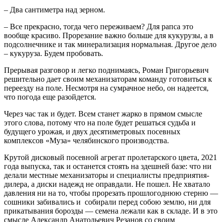
– Два сантиметра над зерном.
– Все прекрасно, тогда чего переживаем? Для рапса это
вообще красиво. Прорезание важно больше для кукурузы, а в
подсолнечнике и так минерализация нормальная. Другое дело
– кукуруза. Будем пробовать.
Прерывая разговор и легко поднимаясь, Роман Григорьевич
решительно дает своим механизаторам команду готовиться к
переезду на поле. Несмотря на сумрачное небо, он надеется,
что погода еще разойдется.
Через час так и будет. Всем станет жарко в прямом смысле
этого слова, потому что на поле будет решаться судьба и
будущего урожая, и двух десятиметровых посевных
комплексов «Муза» челябинского производства.
Крутой дисковый посевной агрегат пролетарского цвета, 2021
года выпуска, так и останется стоять на здешней базе: что ни
делали местные механизаторы и специалисты предприятия-
дилера, а диски надежд не оправдали. Не пошел. Не хватало
давления ни на то, чтобы прорезать прошлогоднюю стерню —
сошники забивались и собирали перед собою землю, ни для
прикатывания борозды — семена лежали как в складе. И в это
смысле Александр Анатольевич Резанов со своим