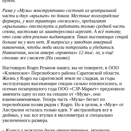
будет.
Рама у «Музы» конструктивно состоит из центральной
части и двух «крыльев» по бокам. Местные волгоградские
фермеры, у кого трактора «пожиже», предлагают
«крылышки» отстегнуть и работать только средней часть
сеялки, настолько их заинтересовал агрегат. А всё потому,
что сама идея реально выдающаяся. Таких высевающих секций
больше ни у кого нет. Я выпросил у заводчан анкерный
наконечник, чтобы люди могли потрогать и убедиться.
Наконечник, носок анкера «прокопал» 12 тыс. га, и ещё
столько же сможет (На снимке).
Настоящую Rogrо Резанов нашел, вы не поверите, в ООО
«Клевенское» Перелюбского района Саратовской области.
Жизнь у Rogrо на саратовской земле не сладкая, за годы
эксплуатации высевающие секции сильно поизносились, и
осенью позапрошлого года ООО «СЗР-Маркет» предложило
заменить одну из них на секцию от «Музы», они
взаимозаменяемые. Теперь часть «Музы» бегает по
перелюбским полям рядом с Rogrо. Но в целом, в «Музе» от
Австралии осталась только идея. У австралийцев все в
дюймах, у нас все втулки в миллиметрах и специально
увеличенного размера.
– Колеса и режущие диски отечественные, механизм