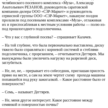
челябинского посевного комплекса «Муза», Александр
Анатольевич РЕЗАНОВ, руководитель саратовской
компании-дилера ООО «СЗР-Маркет» и руководитель
сервисной группы ООО «СЗР-Маркет», накануне полдня
пролазили под посевными комплексами «Муза», отлаживая
их и приспосабливая к местным условиям работы — полю из-
под прошлогоднего подсолнечника.
– Что у вас с глубиной посева? – спрашивает Калачев.
– На той глубине, что была первоначально выставлена, диску
тяжело было справляться с корневой системой и стеблями
подсолнечника, с прорезанием, – отчитывается Дегтярев. Мы
вынуждены были увеличить нагрузку на разрезной диск,
заглубиться.
– Не, не, не, – прерывает его собеседник, приглашая присесть
прямо на месте, а сам на земле чертит схему прохода машины
попавшейся под руку зажигалкой. – Какое расстояние было от
поверхности?
– Семь, – называет Дегтярев.
– Не, меня другое интересует. Какое расстояние между
семянкой и поверхностью почвы?