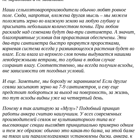
Наши сельхозтоваропроизводители обычно любят ровное
поле. Сюда, напротив, вложена другая мысль – мы можем
положить зерно во влажную землю на любую глубину и
присыпать небольшим количеством почвы. При любом
раскладе над семенами будут два-три сантиметра. А значит,
благоприятные условия для прорастания обеспечены. Эти
два-три сантиметра быстро прорвутся проростками,
корневая система всегда у развивающегося растения будет во
влаге. Если влага из верхнего слоя почвы выдувается нашими
левобережными ветрами, то глубина в любом случае
сохранит влагу. Соответственно, мы всегда получим всходы,
вне зависимости от погодных условий.
И еще. Заметьте, мы борозду не заравниваем! Если другие
сеялки засыпают зерно на 7-9 сантиметров, и ему еще
предстоит побороться за выход на поверхность, за жизнь,
то тут всходы видны уже на четвертый день.
Почему я так агитирую за «Музу»? Подобный принцип
работы анкера считаю наилучшим. У всех современных
производителей сеялок не культиваторного типа все
высевающие секции выглядят принципиально примерно одним
и тем же образом: обычно это какая-то балка, на этой балке
на тягах или параллелограммах установлены диски, анкера, к