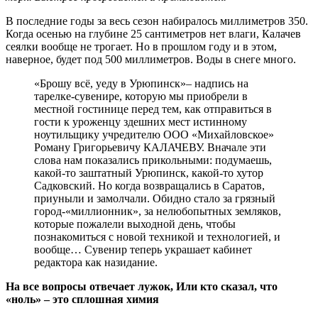
В последние годы за весь сезон набиралось миллиметров 350.
Когда осенью на глубине 25 сантиметров нет влаги, Калачев
сеялки вообще не трогает. Но в прошлом году и в этом,
наверное, будет под 500 миллиметров. Воды в снеге много.
«Брошу всё, уеду в Урюпинск»– надпись на
тарелке-сувенире, которую мы приобрели в
местной гостинице перед тем, как отправиться в
гости к уроженцу здешних мест истинному
ноутильщику учредителю ООО «Михайловское»
Роману Григорьевичу КАЛАЧЕВУ. Вначале эти
слова нам показались прикольными: подумаешь,
какой-то заштатный Урюпинск, какой-то хутор
Садковский. Но когда возвращались в Саратов,
приуныли и замолчали. Обидно стало за грязный
город-«миллионник», за нелюбопытных земляков,
которые пожалели выходной день, чтобы
познакомиться с новой техникой и технологией, и
вообще… Сувенир теперь украшает кабинет
редактора как назидание.
На все вопросы отвечает лужок, Или кто сказал, что
«ноль» – это сплошная химия