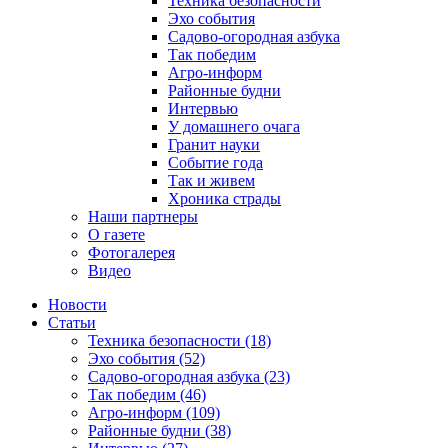
Техника безопасности
Эхо события
Садово-огородная азбука
Так победим
Агро-информ
Районные будни
Интервью
У домашнего очага
Гранит науки
Событие года
Так и живем
Хроника страды
Наши партнеры
О газете
Фотогалерея
Видео
Новости
Статьи
Техника безопасности (18)
Эхо события (52)
Садово-огородная азбука (23)
Так победим (46)
Агро-информ (109)
Районные будни (38)