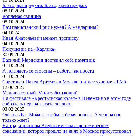
Благодаря предкам. Благодарим предков
08.10.2024
Копченая свинина
08.10.2024
Вам пакистанский рис нужен? А мандарины?
04.10.24
Иван Анатольевич меняет прописку
04.10.2024
Покушение на «Карлика»
30.09.2024
Василий Марискин поставил себе памятник
01.10.2024
А поглядеть со стороны – работа так проста
01.10.2024
Саратовец Павел Артемов в Москве примет участие в РАФ
12.06.2025
Малоизвестный. Многообещающий
На фестивале «Крестьянская колея» в Невежкино в этом году
собралась первая тысяча человек.
03.02.2025
Оксана Лут: Может, это была белая полоса. А черная нас
только ждет?
На традиционном Всероссийском агрономическом
совещании, которое прошло на днях в Москве присутствовал