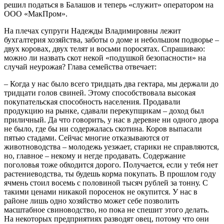
решил податься в Балашов и теперь «служит» оператором на
ООО «МакПром».
На плечах супруги Надежды Владимировны лежит
бухгалтерия хозяйства, заботы о доме и небольшом подворье –
двух коровах, двух телят и восьми поросятах. Спрашиваю:
можно ли назвать скот некой «подушкой безопасности» на
случай неурожая? Глава семейства отвечает:
– Когда у нас было всего тридцать два гектара, мы держали до
тридцати голов свиней. Этому способствовала высокая
покупательская способность населения. Продавали
продукцию на рынке, сдавали перекупщикам – доход был
приличный. Да что говорить, у нас в деревне ни одного двора
не было, где бы ни содержалась скотина. Коров выпасали
пятью стадами. Сейчас многие отказываются от
животноводства – молодежь уезжает, старики не справляются,
но, главное – некому и негде продавать. Содержание
поголовья тоже обходится дорого. Получается, если у тебя нет
растениеводства, ты будешь корма покупать. В прошлом году
ячмень стоил восемь с половиной тысяч рублей за тонну. С
такими ценами никакой поросенок не окупится. У нас в
районе лишь одно хозяйство может себе позволить
масштабное свиноводство, но пока не спешит этого делать.
На некоторых предприятиях разводят овец, потому что они