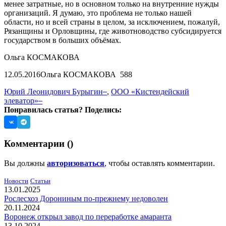
менее затратные, но в основном только на внутренние нужды
организаций. Я думаю, это проблема не только нашей
области, но и всей страны в целом, за исключением, пожалуй,
Рязанщины и Орловщины, где животноводство субсидируется
государством в больших объёмах.
Ольга КОСМАКОВА
12.05.2016
Ольга КОСМАКОВА
588
Юрий Леонидович Бурыгин
,
ООО «Кистендейский
элеватор»
Понравилась статья? Поделись:
Комментарии (
)
Вы должны
авторизоваться
, чтобы оставлять комментарии.
Новости
Статьи
13.01.2025
Рослесхоз Дорониным по-прежнему недоволен
20.11.2024
Воронеж открыл завод по переработке амаранта
13.10.2024