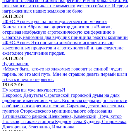
и министр сельского хозяйства региона Роман Ковальский. Но
пока минсельхоз никак не комментирует это событие. И среди
награжденных наших земляков не было.
29.11.2024
«ФЭС-Агро»: курс на премиум-сегмент не меняется
Константин Абраменко, директор дивизиона «Волга»,
открывая ноябрьскую агротехническую конференцию в
Саратове, напомнил два ведущих принципа работы компании
«ФЭС-Агро». Это поставка хозяйствам исключительно
качественных продуктов и агротехнологий и, как следствие,
ежегодное увеличение продаж.
29.11.2024
Чудит парень
«Может быть, кто-то из знакомых говорит за спиной: чудит
парень, но это мой путь. Мне не страшно делать первый шаги
и быть в чем-то первым».
18.08.2016
Ну когда вы уже накушаетесь?!
Некролог. Депутаты Саратовской городской думы на днях
одобрили изменения в устав. Его новая редакция, в частности,
сообщает о вхождении в состав Саратова десяти населенных
пунктов Сторожевского муниципального образования
Татищевского района: Шевыревка, Каменский, Труд, хутор
Поляков, а также станция Курдюм, села Курдюм, Сторожевка,
Докторовка, Зеленкино, Ильиновка.