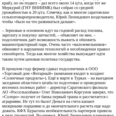
край), но он подвел – дал всего около 14 ц/га, когда тот же
Меркурий (ГНУ ВНИИМК) был собран со средней
урожайностью в 20 ц/га. Семечку, как и многие саратовские
сельхозтоваропроизводители, Юрий Леонидович возделывает,
чтобы «было на что развиваться дальше».
– Зерновые в основном идут на годовой расход топлива,
зарплату и покупку запчастей, – объясняет он мне, –
подсолнечник даёт возможность выжить и обновить
машинотракторный парк. Очень часто «малоземельников»
обвиняют в нарушении технологий и несоблюдении правил
севооборота. Тогда как многие хозяйства вынуждает идти
таким путем
ценовая политика государства.
В прошлом году фермер сдавал подсолнечник в ООО
«Торговый дом «Янтарный» (компания входит в холдинг
«Солнечные продукты»). Ещё в марте в Турках – на выездном
заседании областного штаба по подготовке и проведению
весенних полевых работ – директор Саратовского филиала
АО «Россельхозбанк» Олег Николаевич Коргунов заверял, что
«Солпро» получит от банка первый транш и рассчитается с
аграриями. Не тут-то было! Деньги на счета капают
мизерными порциями и до окончательного расчета еще надо
дожить. КФХ Бурыгина необязательность партнеров привела
к ряду трудностей. Во-первых, Юрий Леонидович планировал