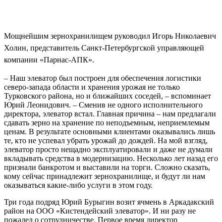
Мощнейшим зернохранилищем руководил Игорь Николаевич
Холин, представитель Санкт-Петербургской управляющей
компании «Парнас-АПК».
– Наш элеватор был построен для обеспечения логистики
северо-запада области и хранения урожая не только
Турковского района, но и ближайших соседей, – вспоминает
Юрий Леонидович. – Сменив не одного исполнительного
директора, элеватор встал. Главная причина – нам предлагали
сдавать зерно на хранение по неподъемным, неприемлемым
ценам. В результате основными клиентами оказывались лишь
те, кто не успевал убрать урожай до дождей. На мой взгляд,
элеватор просто нещадно эксплуатировали и даже не думали
вкладывать средства в модернизацию. Несколько лет назад его
признали банкротом и выставили на торги. Сложно сказать,
кому сейчас принадлежит зернохранилище, и будут ли нам
оказываться какие-либо услуги в этом году.
Три года подряд Юрий Бурыгин возит ячмень в Аркадакский
район на ООО «Кистендейский элеватор». И ни разу не
пожалел о сотрудничестве. Первое время директор