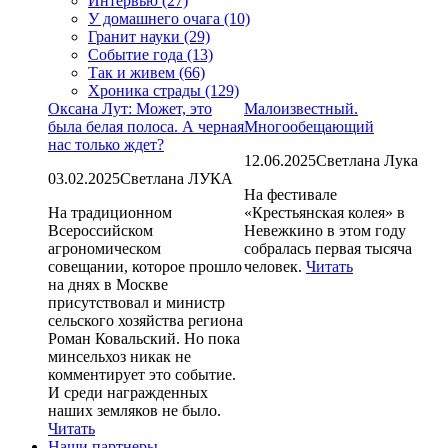
Интервью (27)
У домашнего очага (10)
Гранит науки (29)
Событие года (13)
Так и живем (66)
Хроника страды (129)
Оксана Лут: Может, это
Малоизвестный.
была белая полоса. А черная
Многообещающий
нас только ждет?
12.06.2025
Светлана Лука
03.02.2025
Светлана ЛУКА
На фестивале
На традиционном
«Крестьянская колея» в
Всероссийском
Невежкино в этом году
агрономическом
собралась первая тысяча
совещании, которое прошло
человек.
Читать
на днях в Москве
присутствовал и министр
сельского хозяйства региона
Роман Ковальский. Но пока
минсельхоз никак не
комментирует это событие.
И среди награжденных
наших земляков не было.
Читать
Наши партнеры