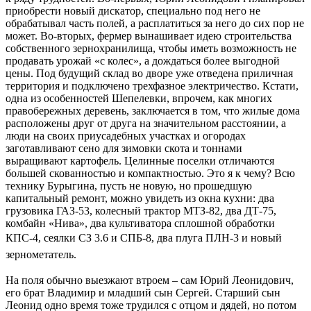
приобрести новый дискатор, специально под него не
обрабатывал часть полей, а расплатиться за него до сих пор не
может. Во-вторых, фермер вынашивает идею строительства
собственного зернохранилища, чтобы иметь возможность не
продавать урожай «с колес», а дождаться более выгодной
цены. Под будущий склад во дворе уже отведена приличная
территория и подключено трехфазное электричество. Кстати,
одна из особенностей Шепелевки, впрочем, как многих
правобережных деревень, заключается в том, что жилые дома
расположены друг от друга на значительном расстоянии, а
люди на своих приусадебных участках и огородах
заготавливают сено для зимовки скота и тоннами
выращивают картофель. Целинные поселки отличаются
большей скованностью и компактностью. Это я к чему? Всю
технику Бурыгина, пусть не новую, но прошедшую
капитальный ремонт, можно увидеть из окна кухни: два
грузовика ГАЗ-53, колесный трактор МТЗ-82, два ДТ-75,
комбайн «Нива», два культиватора сплошной обработки
КПС-4, сеялки СЗ 3.6 и СПБ-8, два плуга ПЛН-3
и новый
зернометатель.
На поля обычно выезжают втроем – сам Юрий Леонидович,
его брат Владимир и младший сын Сергей. Старший сын
Леонид одно время тоже трудился с отцом и дядей, но потом