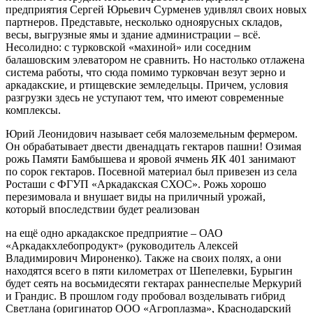
предприятия Сергей Юрьевич Сурменев удивлял своих новых
партнеров. Представьте, несколько одноярусных складов,
весы, выгрузные ямы и здание администрации – всё.
Несолидно: с турковской «махиной» или соседним
балашовским элеватором не сравнить. Но настолько отлажена
система работы, что сюда помимо турковчан везут зерно и
аркадакские, и ртищевские земледельцы. Причем, условия
разгрузки здесь не уступают тем, что имеют современные
комплексы.
Юрий Леонидович называет себя малоземельным фермером.
Он обрабатывает двести двенадцать гектаров пашни! Озимая
рожь Памяти Бамбышева и яровой ячмень ЯК 401 занимают
по сорок гектаров. Посевной материал был привезен из села
Росташи с ФГУП «Аркадакская СХОС». Рожь хорошо
перезимовала и внушает виды на приличный урожай,
который впоследствии будет реализован
на ещё одно аркадакское предприятие – ОАО
«Аркадакхлебопродукт» (руководитель Алексей
Владимирович Мироненко). Также на своих полях, а они
находятся всего в пяти километрах от Шепелевки, Бурыгин
будет сеять на восьмидесяти гектарах раннеспелые Меркурий
и Грандис. В прошлом году пробовал возделывать гибрид
Светлана (оригинатор ООО «Агроплазма», Краснодарский