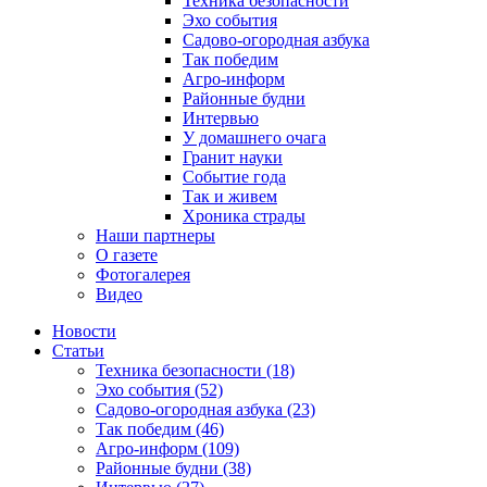
Техника безопасности
Эхо события
Садово-огородная азбука
Так победим
Агро-информ
Районные будни
Интервью
У домашнего очага
Гранит науки
Событие года
Так и живем
Хроника страды
Наши партнеры
О газете
Фотогалерея
Видео
Новости
Статьи
Техника безопасности (18)
Эхо события (52)
Садово-огородная азбука (23)
Так победим (46)
Агро-информ (109)
Районные будни (38)