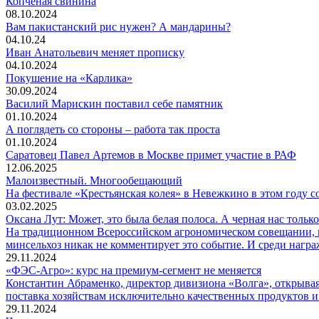
Копченая свинина
08.10.2024
Вам пакистанский рис нужен? А мандарины?
04.10.24
Иван Анатольевич меняет прописку
04.10.2024
Покушение на «Карлика»
30.09.2024
Василий Марискин поставил себе памятник
01.10.2024
А поглядеть со стороны – работа так проста
01.10.2024
Саратовец Павел Артемов в Москве примет участие в РАФ
12.06.2025
Малоизвестный. Многообещающий
На фестивале «Крестьянская колея» в Невежкино в этом году со
03.02.2025
Оксана Лут: Может, это была белая полоса. А черная нас тольк
На традиционном Всероссийском агрономическом совещании, ко
минсельхоз никак не комментирует это событие. И среди нагр
29.11.2024
«ФЭС-Агро»: курс на премиум-сегмент не меняется
Константин Абраменко, директор дивизиона «Волга», открыв
поставка хозяйствам исключительно качественных продуктов и 
29.11.2024