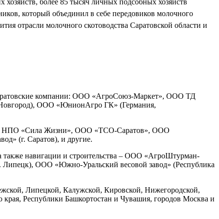
 хозяйств, более 85 тысяч личных подсобных хозяйств
ников, который объединил в себе передовиков молочного
вития отрасли молочного скотоводства Саратовской области и
 саратовские компании: ООО «АгроСоюз-Маркет», ООО ТД
Новгород), ООО «ЮнионАгро ГК» (Германия,
Ру», НПО «Сила Жизни», ООО «ТСО-Саратов», ООО
» (г. Саратов), и другие.
а также навигации и строительства – ООО «АгроШтурман-
г. Липецк), ООО «Южно-Уральский весовой завод» (Республика
нежской, Липецкой, Калужской, Кировской, Нижегородской,
го края, Республики Башкортостан и Чувашия, городов Москва и