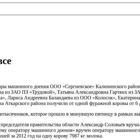
все
ры машинного доения ООО «Сергиевское» Калининского района, 
ва из ЗАО ПЗ «Трудовой», Татьяна Александровна Гартвих из 
», Лариса Андреевна Баландаева из ООО «Колосок», Екатерин
 Аткарского района получили от одной фуражной коровы от 6 д
итысячников, которое прошло в минувшую пятницу в рамках вы
председателя правительства области Александр Соловьев вручил
шему оператору машинного доения» вручен оператору машинног
ей за 2012 год на одну корову 7987 кг молока.