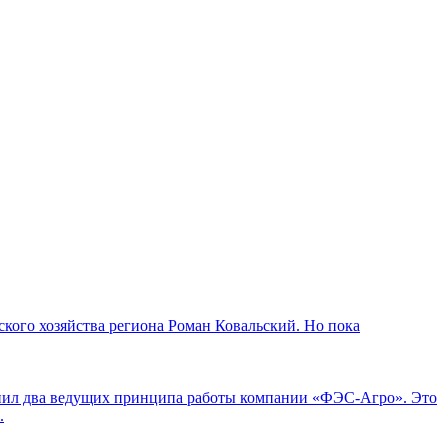
кого хозяйства региона Роман Ковальский. Но пока
мнил два ведущих принципа работы компании «ФЭС-Агро». Это
.