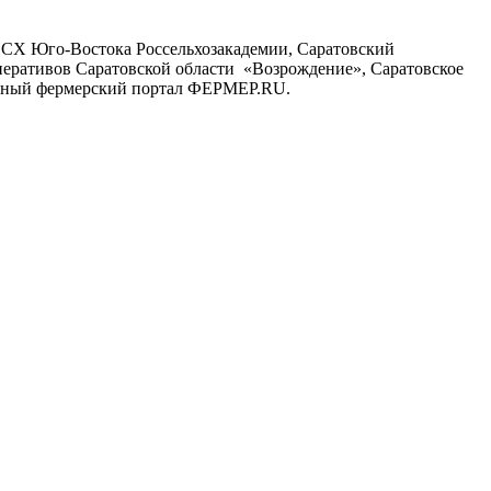
ИСХ Юго-Востока Россельхозакадемии, Саратовский
перативов Саратовской области «Возрождение», Саратовское
лавный фермерский портал ФЕРМЕР.RU.