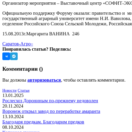
Организатор мероприятия – Выставочный центр «СОФИТ-ЭК
Официальную поддержку Форуму оказали: правительство и ми
государственный аграрный университет имени Н.И. Вавилова, 
отделение Российского Союза Сельской Молодежи, Российска
15.08.2013г.
Маргарита ВАНИНА
246
Саратов-Агро
Понравилась статья? Поделись:
Комментарии (
)
Вы должны
авторизоваться
, чтобы оставлять комментарии.
Новости
Статьи
13.01.2025
Рослесхоз Дорониным по-прежнему недоволен
20.11.2024
Воронеж открыл завод по переработке амаранта
13.10.2024
Благодаря предкам. Благодарим предков
08.10.2024