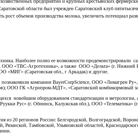
охозяйственных предприятий и крупных крестьянских фермерских
а Саратовской области был учрежден Саратовский клуб пятитысяч
ть рост объемов производства молока, увеличить потенциал раз
 техника. Наиболее полно ее возможности продемонстрировали
 ООО «ТВС-Агротехника», а также ООО «Дельта» (г. Нижний 
ОО «МИГ» (Саратовская обл., г Аркадак) и другие.
тва познакомили компании BayerCorpScience, ООО «Лимагрен 
в); ООО ГК «Агропром-МДТ», «Саратовский комбикормовый завод
щихся новейшим оборудованием стандартизации и метрологии, 
уукки Рус» (г. Обнинск, Калужская обл.), ООО «Телематика» (
тия из 20 регионов России: Белгородской, Волгоградской, Воро
й, Рязанской, Тамбовской, Ульяновской областей, Краснодарско
ании.