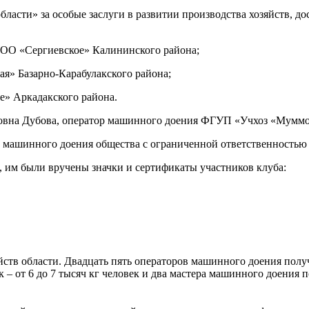
ласти» за особые заслуги в развитии производства хозяйств, д
ОО «Сергиевское» Калининского района;
я» Базарно-Карабулакского района;
е» Аркадакского района.
тровна Дубова, оператор машинного доения ФГУП «Учхоз «Муммо
 машинного доения общества с ограниченной ответственностью
, им были вручены значки и сертификаты участников клуба:
яйств области. Двадцать пять операторов машинного доения получ
ек – от 6 до 7 тысяч кг человек и два мастера машинного доения 