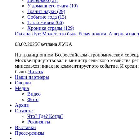
Интервью (27)
У домашнего очага (10)
Гранит науки (29)
Событие года (13)
Так и живем (66)
Хроника страды (129)
Оксана Лут: Может, это была белая полоса. А черная нас 
03.02.2025
Светлана ЛУКА
На традиционном Всероссийском агрономическом совеща
Москве присутствовал и министр сельского хозяйства ре
минсельхоз никак не комментирует это событие. И среди
было.
Читать
Наши партнеры
Очерки
Медиа
Видео
Фото
Архив
О газете
Что? Где? Когда?
Реквизиты
Выставки
Пресс-релизы