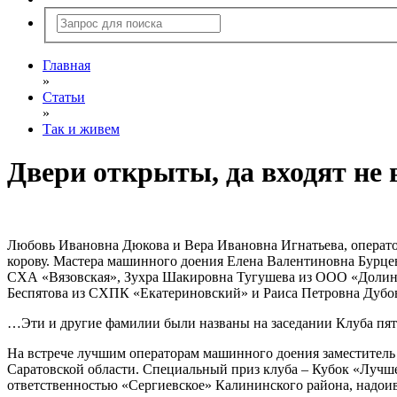
Главная
»
Статьи
»
Так и живем
Двери открыты, да входят не 
Любовь Ивановна Дюкова и Вера Ивановна Игнатьева, операто
корову. Мастера машинного доения Елена Валентиновна Бурце
СХА «Вязовская», Зухра Шакировна Тугушева из ООО «Долина
Беспятова из СХПК «Екатериновский» и Раиса Петровна Дубова
…Эти и другие фамилии были названы на заседании Клуба пят
На встрече лучшим операторам машинного доения заместитель 
Саратовской области. Специальный приз клуба – Кубок «Луч
ответственностью «Сергиевское» Калининского района, надоивш