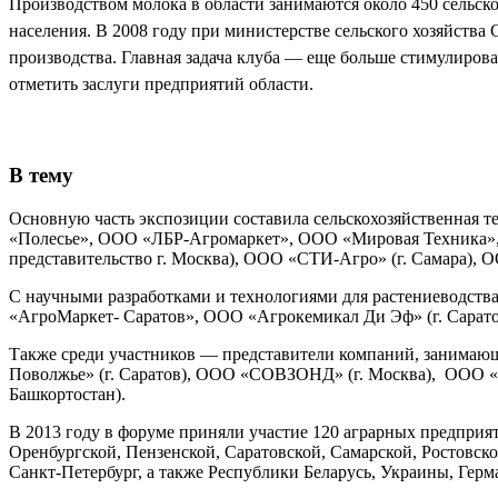
Производством молока в области занимаются около 450 сельск
населения. В 2008 году при министерстве сельского хозяйств
производства. Главная задача клуба — еще больше стимулирова
отметить заслуги предприятий области.
В тему
Основную часть экспозиции составила сельскохозяйственная
«Полесье», ООО «ЛБР-Агромаркет», ООО «Мировая Техника»,
представительство г. Москва), ООО «СТИ-Агро» (г. Самара), О
С научными разработками и технологиями для растениеводс
«АгроМаркет- Саратов», ООО «Агрокемикал Ди Эф» (г. Сарато
Также среди участников — представители компаний, занимаю
Поволжье» (г. Саратов), ООО «СОВЗОНД» (г. Москва), ООО «Р
Башкортостан).
В 2013 году в форуме приняли участие 120 аграрных предприя
Оренбургской, Пензенской, Саратовской, Самарской, Ростовско
Санкт-Петербург, а также Республики Беларусь, Украины, Герм