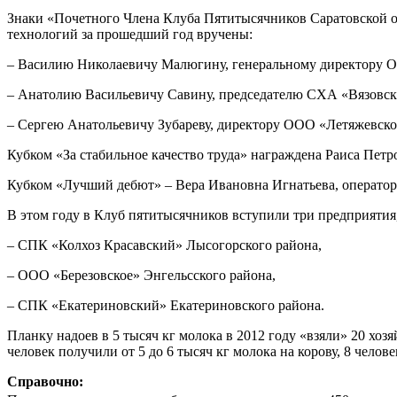
Знаки «Почетного Члена Клуба Пятитысячников Саратовской об
технологий за прошедший год вручены:
– Василию Николаевичу Малюгину, генеральному директору О
– Анатолию Васильевичу Савину, председателю СХА «Вязовска
– Сергею Анатольевичу Зубареву, директору ООО «Летяжевско
Кубком «За стабильное качество труда» награждена Раиса Пе
Кубком «Лучший дебют» – Вера Ивановна Игнатьева, оператор
В этом году в Клуб пятитысячников вступили три предприятия
– СПК «Колхоз Красавский» Лысогорского района,
– ООО «Березовское» Энгельсского района,
– СПК «Екатериновский» Екатериновского района.
Планку надоев в 5 тысяч кг молока в 2012 году «взяли» 20 хоз
человек получили от 5 до 6 тысяч кг молока на корову, 8 челов
Справочно: