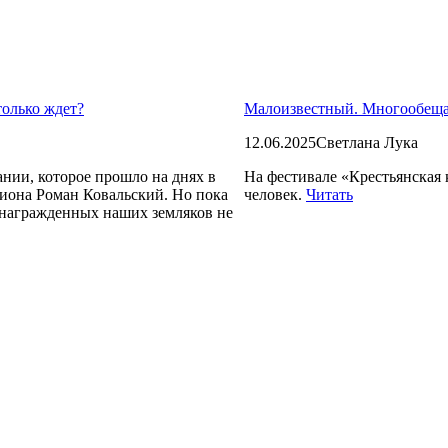
только ждет?
Малоизвестный. Многообе
12.06.2025
Светлана Лука
нии, которое прошло на днях в
На фестивале «Крестьянская 
гиона Роман Ковальский. Но пока
человек.
Читать
 награжденных наших земляков не