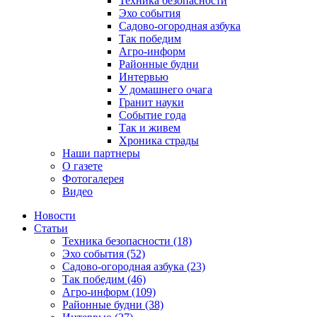
Техника безопасности
Эхо события
Садово-огородная азбука
Так победим
Агро-информ
Районные будни
Интервью
У домашнего очага
Гранит науки
Событие года
Так и живем
Хроника страды
Наши партнеры
О газете
Фотогалерея
Видео
Новости
Статьи
Техника безопасности (18)
Эхо события (52)
Садово-огородная азбука (23)
Так победим (46)
Агро-информ (109)
Районные будни (38)