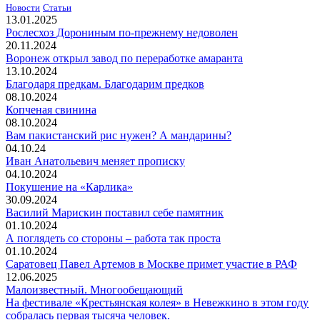
Новости
Статьи
13.01.2025
Рослесхоз Дорониным по-прежнему недоволен
20.11.2024
Воронеж открыл завод по переработке амаранта
13.10.2024
Благодаря предкам. Благодарим предков
08.10.2024
Копченая свинина
08.10.2024
Вам пакистанский рис нужен? А мандарины?
04.10.24
Иван Анатольевич меняет прописку
04.10.2024
Покушение на «Карлика»
30.09.2024
Василий Марискин поставил себе памятник
01.10.2024
А поглядеть со стороны – работа так проста
01.10.2024
Саратовец Павел Артемов в Москве примет участие в РАФ
12.06.2025
Малоизвестный. Многообещающий
На фестивале «Крестьянская колея» в Невежкино в этом году
собралась первая тысяча человек.