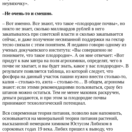
неувязочку».
–Не очень-то и смешно.
– Вот именно. Все знают, что такое «плодородие почвы», но
никто не знает, сколько миллиардов рублей в него
закапывалось при советской власти и сколько закапывается
сейчас, и даже получение несвязанной поддержки на гектар
тесно связали с этим понятием. Я недавно говорю одному из
ученых докучаевского института: «Вы совершенно не
понимаете, что такое плодородие». А он мне отвечает: «Вот
придут к вам завтра на поля агрохимики, определят, чего в
почве не хватает, и вы будет знать, какое у вас плодородие». В
результате появляется таблица, из которой следует, что
фосфора на данный участок пашни нужно внести столько-то,
калия – столько-то, азота – столько-то… В общем, агрономы
знают: если этими рекомендациями пользоваться, сразу без
штанов можно остаться. Тем не менее маховик раскручен,
деньги раздаются, и при этом за плодородие почвы
принимают технологический потенциал.
Вся современная теория питания, позволю вам напомнить,
основывается на минеральной теории питания растений,
высказанной немецким химиком Юстусом Либихом в
сороковых годах 19 века. Либих пришел к выводу, что