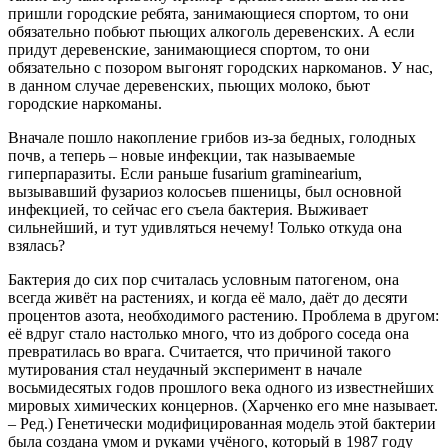
пришли городские ребята, занимающиеся спортом, то они
обязательно побьют пьющих алкоголь деревенских. А если
придут деревенские, занимающиеся спортом, то они
обязательно с позором выгонят городских наркоманов. У нас,
в данном случае деревенских, пьющих молоко, бьют
городские наркоманы.
Вначале пошло накопление грибов из-за бедных, голодных
почв, а теперь – новые инфекции, так называемые
гиперпаразиты. Если раньше fusarium graminearium,
вызывавший фузариоз колосьев пшеницы, был основной
инфекцией, то сейчас его съела бактерия. Выживает
сильнейший, и тут удивляться нечему! Только откуда она
взялась?
Бактерия до сих пор считалась условным патогеном, она
всегда живёт на растениях, и когда её мало, даёт до десяти
процентов азота, необходимого растению. Проблема в другом:
её вдруг стало настолько много, что из доброго соседа она
превратилась во врага. Считается, что причиной такого
мутирования стал неудачный эксперимент в начале
восьмидесятых годов прошлого века одного из известнейших
мировых химических концернов. (Харченко его мне называет.
– Ред.) Генетически модифицированная модель этой бактерии
была создана умом и руками учёного, который в 1987 году