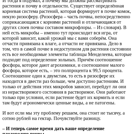
И тогда я подумал, а почему мы должны рассматривать
растения и почву в отдельности. Существует определённая
корневая система растений, которая формирует в почве комок,
некую ризосферу. (Ризосфера – часть почвы, непосредственно
соприкасающаяся с корнями растений и отличающаяся от
других слоев почвы составом микрофлоры. – Из словаря). В
ней есть микробы – именно тут происходит вся игра, от
которой зависит, какой урожай мы с вами соберём. Она
отчасти привязана к влаге, а отчасти не привязана. Дело в
том, что в самой почве в недоступном для растения состоянии
есть все необходимые элементы таблицы Менделеева, которые
подходят под определение зольных. Причём соотношение
фосфора, которое дают агрохимики, и соотношение малого
фосфора, которое есть, – это полпроцента к 99,5 процента.
Соотношение один к двумстам, то есть в ризосфере их
находится в двести раз больше, чем доступно растениям. И
только от действия этих микробов зависит, перейдут ли они
из нерастворимого состояния в растворимое. Они работают
только при условии, если растение будет их кормить и если
там будут агрономически ценные виды, а не патогены.
И вот если мы эту проблему решаем, она стоит не тысячу, а
сотню рублей на гектар. Почувствуйте разницу.
– И теперь самое время дать ваше определение
плодородию почвы.