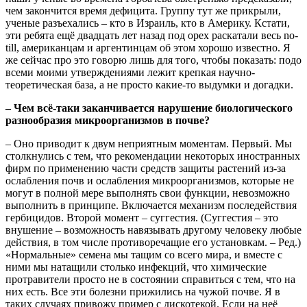
чем закончится время дефицита. Группу тут же прикрыли,
ученые разъехались – кто в Израиль, кто в Америку. Кстати,
эти ребята ещё двадцать лет назад под орех раскатали весь no-
till, американцам и аргентинцам об этом хорошо известно. Я
же сейчас про это говорю лишь для того, чтобы показать: подо
всеми моими утверждениями лежит крепкая научно-
теоретическая база, а не просто какие-то выдумки и догадки.
– Чем всё-таки заканчивается нарушение биологического
разнообразия микроорганизмов в почве?
– Оно приводит к двум неприятным моментам. Первый. Мы
столкнулись с тем, что рекомендации некоторых иностранных
фирм по применению части средств защиты растений из-за
ослабления почв и ослабления микроорганизмов, которые не
могут в полной мере выполнять свои функции, невозможно
выполнить в принципе. Включается механизм последействия
гербицидов. Второй момент – суггестия. (Суггестия – это
внушение – возможность навязывать другому человеку любые
действия, в том числе противоречащие его установкам. – Ред.)
«Нормальные» семена мы тащим со всего мира, и вместе с
ними мы натащили столько инфекций, что химические
протравители просто не в состоянии справиться с тем, что на
них есть. Все эти болезни прижились на чужой почве. Я в
таких случаях привожу пример с дискотекой. Если на неё