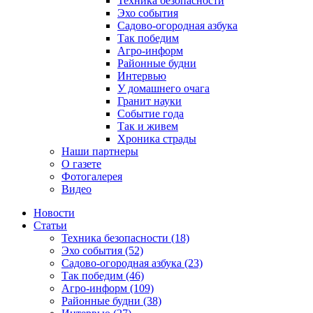
Техника безопасности
Эхо события
Садово-огородная азбука
Так победим
Агро-информ
Районные будни
Интервью
У домашнего очага
Гранит науки
Событие года
Так и живем
Хроника страды
Наши партнеры
О газете
Фотогалерея
Видео
Новости
Статьи
Техника безопасности (18)
Эхо события (52)
Садово-огородная азбука (23)
Так победим (46)
Агро-информ (109)
Районные будни (38)