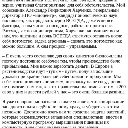
зерно, учитывая благоприятные для себя обстоятельства. Мой
собеседник Александр Генрихович Харченко, генеральный
директор НПО «Биоцентр», кандидат биологических наук,
наставляет, как продавать зерно ВСЕГДА, даже если все
факторы, в том числе и погодные, работают против нас.
Рассуждая с позиции агронома, Харченко напоминает всем
нам, что пшеница и рожь ВСЕГДА стремятся оставить после
себя потомство, задача агронома – сделать это потомство как
можно большим. А сам процесс – управляемым.
– Я очень часто составляю для своих клиентов бизнес-планы,
поэтому постоянно озабочен тем, чтобы производство было
прибыльным. Мне важно заработать деньги. В Европе в
растениеводстве идут «тупым» путём, получая большие
урожаи при крайне большой себестоимости продукции. Мы
себе этого позволить не можем, поскольку наше государство
не помогает нам так, как их правительства помогают им, а 200
евро у них и двести рублей у нас – это очень большая разница.
Я уже говорил: нас загнали в такие условия, что копирование
западного опыта ведёт к полному краху, и убедиться в этом
несложно. Достаточно взять нам те средства защиты растений,
которые рекомендуются западными специалистами, ввести в
компьютерную программу выращивания пшеницы их
стоимость, и мы сразу оказываемся за пределами