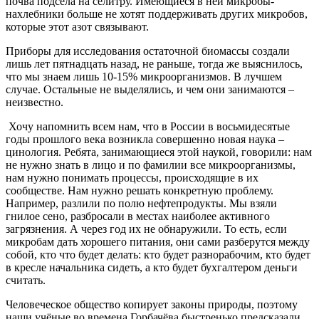
почва подсела на селитру. Имеющиеся в ней микробы-
нахлебники больше не хотят поддерживать других микробов,
которые этот азот связывают.
Приборы для исследования остаточной биомассы создали
лишь лет пятнадцать назад, не раньше, тогда же выяснилось,
что мы знаем лишь 10-15% микроорганизмов. В лучшем
случае. Остальные не выделялись, и чем они занимаются –
неизвестно.
Хочу напомнить всем нам, что в России в восьмидесятые
годы прошлого века возникла совершенно новая наука –
цинология. Ребята, занимающиеся этой наукой, говорили: нам
не нужно знать в лицо и по фамилии все микроорганизмы,
нам нужно понимать процессы, происходящие в их
сообществе. Нам нужно решать конкретную проблему.
Например, разлили по полю нефтепродукты. Мы взяли
гнилое сено, разбросали в местах наиболее активного
загрязнения. А через год их не обнаружили. То есть, если
микробам дать хорошего питания, они сами разберутся между
собой, кто что будет делать: кто будет разнорабочим, кто будет
в кресле начальника сидеть, а кто будет бухгалтером деньги
считать.
Человеческое общество копирует законы природы, поэтому
наши учёные во времена Горбачёва быстренько предсказали,