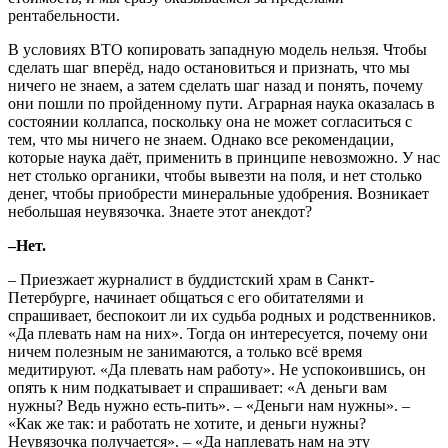
рентабельности.
В условиях ВТО копировать западную модель нельзя. Чтобы
сделать шаг вперёд, надо остановиться и признать, что мы
ничего не знаем, а затем сделать шаг назад и понять, почему
они пошли по пройденному пути. Аграрная наука оказалась в
состоянии коллапса, поскольку она не может согласиться с
тем, что мы ничего не знаем. Однако все рекомендации,
которые наука даёт, применить в принципе невозможно. У нас
нет столько органики, чтобы вывезти на поля, и нет столько
денег, чтобы приобрести минеральные удобрения. Возникает
небольшая неувязочка. Знаете этот анекдот?
–Нет.
– Приезжает журналист в буддистский храм в Санкт-
Петербурге, начинает общаться с его обитателями и
спрашивает, беспокоит ли их судьба родных и родственников.
«Да плевать нам на них». Тогда он интересуется, почему они
ничем полезным не занимаются, а только всё время
медитируют. «Да плевать нам работу». Не успокоившись, он
опять к ним подкатывает и спрашивает: «А деньги вам
нужны? Ведь нужно есть-пить». – «Деньги нам нужны». –
«Как же так: и работать не хотите, и деньги нужны?
Неувязочка получается». – «Да наплевать нам на эту