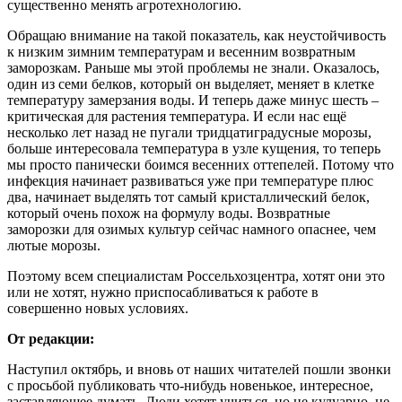
существенно менять агротехнологию.
Обращаю внимание на такой показатель, как неустойчивость
к низким зимним температурам и весенним возвратным
заморозкам. Раньше мы этой проблемы не знали. Оказалось,
один из семи белков, который он выделяет, меняет в клетке
температуру замерзания воды. И теперь даже минус шесть –
критическая для растения температура. И если нас ещё
несколько лет назад не пугали тридцатиградусные морозы,
больше интересовала температура в узле кущения, то теперь
мы просто панически боимся весенних оттепелей. Потому что
инфекция начинает развиваться уже при температуре плюс
два, начинает выделять тот самый кристаллический белок,
который очень похож на формулу воды. Возвратные
заморозки для озимых культур сейчас намного опаснее, чем
лютые морозы.
Поэтому всем специалистам Россельхозцентра, хотят они это
или не хотят, нужно приспосабливаться к работе в
совершенно новых условиях.
От редакции:
Наступил октябрь, и вновь от наших читателей пошли звонки
с просьбой публиковать что-нибудь новенькое, интересное,
заставляющее думать. Люди хотят учиться, но не кулуарно, не