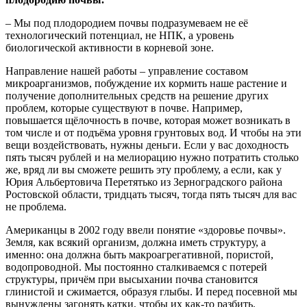
– Мы под плодородием почвы подразумеваем не её
технологический потенциал, не НПК, а уровень
биологической активности в корневой зоне.
Направление нашей работы – управление составом
микроарганизмов, побуждение их кормить наше растение и
получение дополнительных средств на решение других
проблем, которые существуют в почве. Например,
повышается щёлочность в почве, которая может возникать в
том числе и от подъёма уровня грунтовых вод. И чтобы на эти
вещи воздействовать, нужны деньги. Если у вас доходность
пять тысяч рублей и на мелиорацию нужно потратить столько
же, вряд ли вы сможете решить эту проблему, а если, как у
Юрия Альбертовича Перетятько из Зерноградского района
Ростовской области, тридцать тысяч, тогда пять тысяч для вас
не проблема.
Американцы в 2002 году ввели понятие «здоровье почвы».
Земля, как всякий организм, должна иметь структуру, а
именно: она должна быть макроагрегативной, пористой,
водопроводной. Мы постоянно сталкиваемся с потерей
структуры, причём при высыхании почва становится
глинистой и сжимается, образуя глыбы. И перед посевной мы
вынуждены загонять катки, чтобы их как-то разбить.