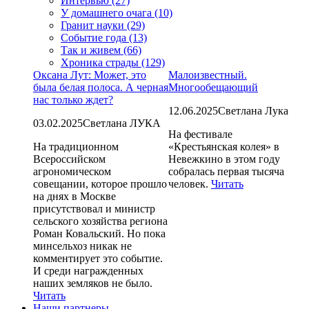
Интервью (27)
У домашнего очага (10)
Гранит науки (29)
Событие года (13)
Так и живем (66)
Хроника страды (129)
Оксана Лут: Может, это
Малоизвестный.
была белая полоса. А черная
Многообещающий
нас только ждет?
12.06.2025
Светлана Лука
03.02.2025
Светлана ЛУКА
На фестивале
На традиционном
«Крестьянская колея» в
Всероссийском
Невежкино в этом году
агрономическом
собралась первая тысяча
совещании, которое прошло
человек.
Читать
на днях в Москве
присутствовал и министр
сельского хозяйства региона
Роман Ковальский. Но пока
минсельхоз никак не
комментирует это событие.
И среди награжденных
наших земляков не было.
Читать
Наши партнеры