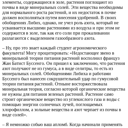
элементы, содержащиеся в золе, растения поглощают из
почвы в виде минеральных солей. Эти вещества необходимы
для нормального роста растений, и их недостаток в почве
должен восполняться путем внесения удобрений. В своих
обобщениях Либих, однако, не учел роль азота, который не
усваивается высшими растениями из воздуха и при этом не
содержится в золе, так как его соли при прокаливании
разлагаются с выделением газообразного азота.
– Ну, про это знает каждый студент агрономического
факультета! Могу процитировать: «Недостающее звено в
минеральной теории питания растений восполнил француз
Жан Батист Буссенго. Он пришел к заключению, что растения
азот получают не из гумуса, а в виде селитры, то есть из
минеральных солей. Обобщениями Либиха и работами
Буссенго был нанесен сокрушительный удар по гумусовой
теории питания растений. Отныне восторжествовала
минеральная теория, согласно которой органические вещества
не нужны для питания зеленых растений. Растение само
строит органическое вещество из углекислого газа и воды с
помощью энергии солнечных лучей, поглощаемых
хлорофиллом, а зольные вещества и азот черпает из почвы в
виде солей».
– Я немножко собью ваш апломб. Когда начинали применять