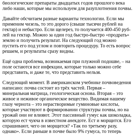
биологические препараты двадцатых годов прошлого века
либо наши, которые мы используем для разуплотнения почвы.
Давайте обсчитаем разные варианты технологии. Если мы
применим чизель, то это дорого (свыше тысячи рублей на
гектар) и небыстро. Если щелерез, то получается 400-450 руб-
лей на гектар. Можно за один год быстро-быстро «продрать»
землю и получить результат. На следующий год можно
пустить его под углом и повторить процедуру. То есть вопрос
решаем, и результаты сразу видны.
Ещё одна проблема, возникаемая при плужной подошве, – на
поле остаются все инфекции, которые только можно себе
представить, и даже те, что представить нельзя.
Следующий момент. В американском учебнике почвоведения
написано: почва состоит из трёх частей. Первая –
минеральная матрица, геологическая основа. Вторая – это
живое и неживое органическое вещество. Видимая нашему
глазу чернота – это нерастворимые гуминовые кислоты,
которые участвуют в формировании структуры почвы, но на
урожай они не влияют. Этот пассивный гумус как шоколадка,
которую ест чукча в известном анекдоте. Ест и морщится. Его
спрашивают, чего он морщится? «Так по третьему разу,
однако». Если раньше в почве было 9% гумуса, то теперь