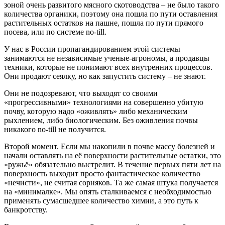
зоной очень развитого мясного скотоводства – не было такого
количества органики, поэтому она пошла по пути оставления
растительных остатков на пашне, пошла по пути прямого
посева, или по системе no-till.
У нас в России пропагандированием этой системы
занимаются не независимые ученые-агрономы, а продавцы
техники, которые не понимают всех внутренних процессов.
Они продают сеялку, но как запустить систему – не знают.
Они не подозревают, что выходят со своими
«прогрессивными» технологиями на совершенно убитую
почву, которую надо «оживлять» либо механическим
рыхлением, либо биологическим. Без оживления почвы
никакого no-till не получится.
Второй момент. Если мы накопили в почве массу болезней и
начали оставлять на её поверхности растительные остатки, это
«ружьё» обязательно выстрелит. В течение первых пяти лет на
поверхность выходит просто фантастическое количество
«нечисти», не считая сорняков. Та же самая штука получается
на «минималке». Мы опять сталкиваемся с необходимостью
применять сумасшедшее количество химии, а это путь к
банкротству.