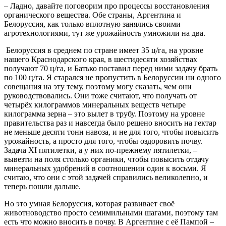
– Ладно, давайте поговорим про процессы восстановления
органического вещества. Обе страны, Аргентина и
Белоруссия, как только вплотную занялись своими
агротехнологиями, тут же урожайность умножили на два.
Белоруссия в среднем по стране имеет 35 ц/га, на уровне
нашего Краснодарского края, в шестидесяти хозяйствах
получают 70 ц/га, и Батько поставил перед ними задачу брать
по 100 ц/га. Я старался не пропустить в Белоруссии ни одного
совещания на эту тему, поэтому могу сказать, чем они
руководствовались. Они тоже считают, что получать от
четырёх килограммов минеральных веществ четыре
килограмма зерна – это вылет в трубу. Поэтому на уровне
правительства раз и навсегда было решено вносить на гектар
не меньше десяти тонн навоза, и не для того, чтобы повысить
урожайность, а просто для того, чтобы оздоровить почву.
Задача ХI пятилетки, а у них по-прежнему пятилетки, –
вывезти на поля столько органики, чтобы повысить отдачу
минеральных удобрений в соотношении один к восьми. Я
считаю, что они с этой задачей справились великолепно, и
теперь пошли дальше.
Но это умная Белоруссия, которая развивает своё
животноводство просто семимильными шагами, поэтому там
есть что можно вносить в почву. В Аргентине с её Пампой –