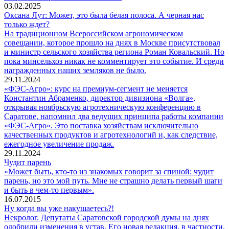
03.02.2025
Оксана Лут: Может, это была белая полоса. А черная нас
только ждет?
На традиционном Всероссийском агрономическом
совещании, которое прошло на днях в Москве присутствовал
и министр сельского хозяйства региона Роман Ковальский. Но
пока минсельхоз никак не комментирует это событие. И среди
награжденных наших земляков не было.
29.11.2024
«ФЭС-Агро»: курс на премиум-сегмент не меняется
Константин Абраменко, директор дивизиона «Волга»,
открывая ноябрьскую агротехническую конференцию в
Саратове, напомнил два ведущих принципа работы компании
«ФЭС-Агро». Это поставка хозяйствам исключительно
качественных продуктов и агротехнологий и, как следствие,
ежегодное увеличение продаж.
29.11.2024
Чудит парень
«Может быть, кто-то из знакомых говорит за спиной: чудит
парень, но это мой путь. Мне не страшно делать первый шаги
и быть в чем-то первым».
16.07.2015
Ну когда вы уже накушаетесь?!
Некролог. Депутаты Саратовской городской думы на днях
одобрили изменения в устав. Его новая редакция, в частности,