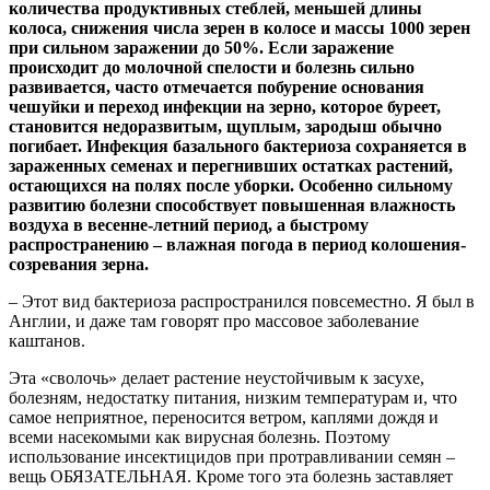
количества продуктивных стеблей, меньшей длины
колоса, снижения числа зерен в колосе и массы 1000 зерен
при сильном заражении до 50%. Если заражение
происходит до молочной спелости и болезнь сильно
развивается, часто отмечается побурение основания
чешуйки и переход инфекции на зерно, которое буреет,
становится недоразвитым, щуплым, зародыш обычно
погибает. Инфекция базального бактериоза сохраняется в
зараженных семенах и перегнивших остатках растений,
остающихся на полях после уборки. Особенно сильному
развитию болезни способствует повышенная влажность
воздуха в весенне-летний период, а быстрому
распространению – влажная погода в период колошения-
созревания зерна.
– Этот вид бактериоза распространился повсеместно. Я был в
Англии, и даже там говорят про массовое заболевание
каштанов.
Эта «сволочь» делает растение неустойчивым к засухе,
болезням, недостатку питания, низким температурам и, что
самое неприятное, переносится ветром, каплями дождя и
всеми насекомыми как вирусная болезнь. Поэтому
использование инсектицидов при протравливании семян –
вещь ОБЯЗАТЕЛЬНАЯ. Кроме того эта болезнь заставляет