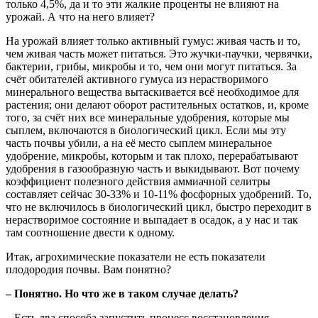
только 4,5%, да и то эти жалкие проценты не влияют на
урожай. А что на него влияет?
На урожай влияет только активный гумус: живая часть и то,
чем живая часть может питаться. Это жучки-паучки, червячки,
бактерии, грибы, микробы и то, чем они могут питаться. За
счёт обитателей активного гумуса из нерастворимого
минерального вещества вытаскивается всё необходимое для
растения; они делают оборот растительных остатков, и, кроме
того, за счёт них все минеральные удобрения, которые мы
сыплем, включаются в биологический цикл. Если мы эту
часть почвы убили, а на её место сыплем минеральное
удобрение, микробы, которым и так плохо, перерабатывают
удобрения в газообразную часть и выкидывают. Вот почему
коэффициент полезного действия аммиачной селитры
составляет сейчас 30-33% и 10-11% фосфорных удобрений. То,
что не включилось в биологический цикл, быстро переходит в
нерастворимое состояние и выпадает в осадок, а у нас и так
там соотношение двести к одному.
Итак, агрохимические показатели не есть показатели
плодородия почвы. Вам понятно?
– Понятно. Но что же в таком случае делать?
– Есть два способа запустить процесс восстановления