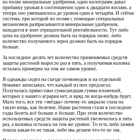
на полях минеральные удобрения, один килограмм давал
прибавку урожая в соотношении один к двадцати восьми, а
теперь оно уменьшилось до уровня один к четырём. И сейчас
система, при которой по полям с помощью специальных
механизмов разбрасываются минеральные удобрения,
находится в зоне отрицательной рентабельности. Тут либо
цена на удобрение должна быть на порядок ниже, либо
количество получаемого зерна должно быть на порядок
больше.
За последние десять лет количество применяемых средств
защиты растений выросло раз в пять, а получаемая валовка
осталась примерно на том же самом уровне.
Я однажды сидел на съезде почвоведов и на отдельной
бумажке записывал, что каждый из них предлагал.
Получалась прямо-таки сумасшедшая сумма вложений,
которых у нашего агрария нет, и вряд ли когда-нибудь будет.
Мало того, все эти «звёзды» почему-то закрыли глаза на
такую вещь, как болезни. Наши растения стали в последние
годы болеть всё больше и больше. При этом количество
используемых средств защиты растений увеличилось в пять
раз, а валовка осталась на том же уровне. То есть либо химия
пошла какая-то не такая, либо мы делаем что-то не так.