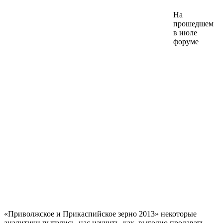
На
прошедшем
в июле
форуме
«Приволжское и Прикаспийское зерно 2013» некоторые
аналитики пытались нас научить, как выгодно продавать