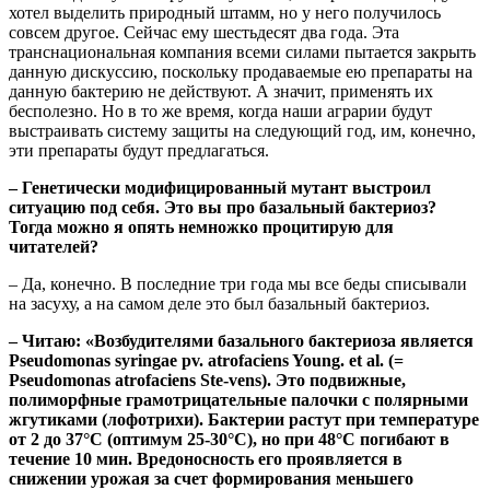
хотел выделить природный штамм, но у него получилось
совсем другое. Сейчас ему шестьдесят два года. Эта
транснациональная компания всеми силами пытается закрыть
данную дискуссию, поскольку продаваемые ею препараты на
данную бактерию не действуют. А значит, применять их
бесполезно. Но в то же время, когда наши аграрии будут
выстраивать систему защиты на следующий год, им, конечно,
эти препараты будут предлагаться.
– Генетически модифицированный мутант выстроил
ситуацию под себя. Это вы про базальный бактериоз?
Тогда можно я опять немножко процитирую для
читателей?
– Да, конечно. В последние три года мы все беды списывали
на засуху, а на самом деле это был базальный бактериоз.
– Читаю: «Возбудителями базального бактериоза является
Pseudomonas syringae pv. atrofaciens Young. et al. (=
Pseudomonas atrofaciens Ste-vens). Это подвижные,
полиморфные грамотрицательные палочки с полярными
жгутиками (лофотрихи). Бактерии растут при температуре
от 2 до 37°С (оптимум 25-30°С), но при 48°С погибают в
течение 10 мин. Вредоносность его проявляется в
снижении урожая за счет формирования меньшего