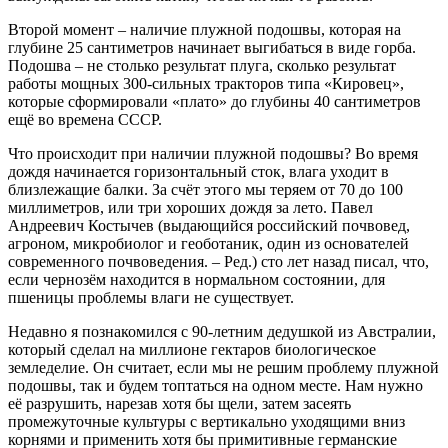
Второй момент – наличие плужной подошвы, которая на
глубине 25 сантиметров начинает выгибаться в виде горба.
Подошва – не столько результат плуга, сколько результат
работы мощных 300-сильных тракторов типа «Кировец»,
которые сформировали «плато» до глубины 40 сантиметров
ещё во времена СССР.
Что происходит при наличии плужной подошвы? Во время
дождя начинается горизонтальный сток, влага уходит в
близлежащие балки. За счёт этого мы теряем от 70 до 100
миллиметров, или три хороших дождя за лето. Павел
Андреевич Костычев (выдающийся российский почвовед,
агроном, микробиолог и геоботаник, один из основателей
современного почвоведения. – Ред.) сто лет назад писал, что,
если чернозём находится в нормальном состоянии, для
пшеницы проблемы влаги не существует.
Недавно я познакомился с 90-летним дедушкой из Австралии,
который сделал на миллионе гектаров биологическое
земледелие. Он считает, если мы не решим проблему плужной
подошвы, так и будем топтаться на одном месте. Нам нужно
её разрушить, нарезав хотя бы щели, затем засеять
промежуточные культуры с вертикально уходящими вниз
корнями и применить хотя бы примитивные германские