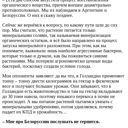
органического вещества, причем внешне диаметрально
противоположных. Мы их наблюдаем в Аргентине и
Белоруссии. О них я скажу позднее.
Сейчас же вернёмся к вопросу, по какому пути шли до сих
пор. Мы считали, что растение питается только
минеральными солями, так называемая минерализация
органических остатков, и всё было направлено на процесс
запуска минерального разложения. При этом, как вы
понимаете, выживали лишь наиболее агрессивные бактерии,
которые только и думали, как бы поживиться самими
растениями. Мы потеряли агрономически ценные виды
бактерий, поскольку создали условие голода.
Мои оппоненты заявляют: да вы что, в Голландии применяют
тонну – тонну двести килограммов на гектар в физическом
весе и получают большие урожаи. Они забывают, что в
Голландии есть животноводство и там на гектар вкладывают
до 30 тонн навоза, поэтому никакого перекоса в почве не
происходит. А мы питание растений пытаемся увязать с
минеральными удобрениями, потом удивляемся, почему
падает их КПД и урожайность…
– Мне про Белоруссию послушать не терпится.