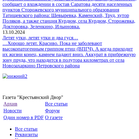
сообщает о вхождении в состав Саратова десяти населенных
пунктов Сторожевского муниципального образования
Татищевского района: Шевыревка, Каменский, Труд, хутор
Поляков, а также станция Курдюм, села Курдюм, Сторожевка,
Докторовка, Зеленкино, Ильиновка.
13.10.2024
Летят утки, летят утки и два гуся…
…Хорошо летят. Красиво. Пока не заболевают
высокопатогенным гриппом птиц (ВПГЧ). А когда приходит
их жизни конец, камнем падают вниз. Аккурат в прибрежную
зону пруда, что находится в полутора километрах от села
Новозахаркино Петровского района
Газета "Крестьянский Двор"
Архив
Все статьи
Новости
Форум
Один номер в PDF
О газете
Все статьи
Реквизиты