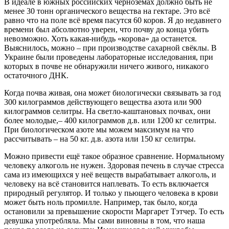
В идеале в южных российских чернозёмах должно быть не
менее 30 тонн органического вещества на гектаре. Это всё
равно что на поле всё время пасутся 60 коров. Я до недавнего
времени был абсолютно уверен, что почву до конца убить
невозможно. Хоть какая-нибудь «корова» да останется.
Выяснилось, можно – при производстве сахарной свёклы. В
Украине были проведены лабораторные исследования, при
которых в почве не обнаружили ничего живого, никакого
остаточного ДНК.
Когда почва живая, она может биологически связывать за год
300 килограммов действующего вещества азота или 900
килограммов селитры. На светло-каштановых почвах, они
более молодые,– 400 килограммов д.в. или 1200 кг селитры.
При биологическом азоте мы можем максимум на что
рассчитывать – на 50 кг. д.в. азота или 150 кг селитры.
Можно привести ещё такое образное сравнение. Нормальному
человеку алкоголь не нужен. Здоровая печень в случае стресса
сама из имеющихся у неё веществ вырабатывает алкоголь, и
человеку на всё становится наплевать. То есть включается
природный регулятор. И только у пьющего человека в крови
может быть ноль промилле. Например, так было, когда
остановили за превышение скорости Маргарет Тэтчер. То есть
девушка употребляла. Мы сами виновны в том, что наша