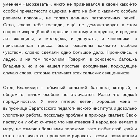
умением «моржевать», никто не признавался в своей какой-то
особой причастности к церкви, никто не бил с каким-то особым
рвением поклоны, не толкал длинных патриотичных речей.
Село, слава тебе господи, ещё не демонстрирует в этом
вопросе извращённой гордыни, поэтому и старушки, и средних
лет женщины, и молодёжь, и депутаты, и чиновники, и
приглашенная пресса были охвачены каким-то особым
чувством, словно сделали одно большое дело. Прониклись, и
ладно, и на том помолчим! Говорил, в основном, батюшка
Владимир, но и он нашел простые, доходчивые, подходящие
случаю слова, которые отличают всех сельских священников.
Отец Владимир – обычный сельский батюшка, который, в
общем-то, ничем особым не отличается. Разве что редкой
порядочностью. У него пятеро детей, хорошая жена –
выпускница Саратовского педагогического института и довольно
хлопотная работа, поскольку проблем в приходе хватает. Свою
паству он любит, считает, что ивантеевский народ всё делает в
меру, не отмечен большими пороками, зато любит свой край и
готов это чувство продемонстрировать всеми возможными