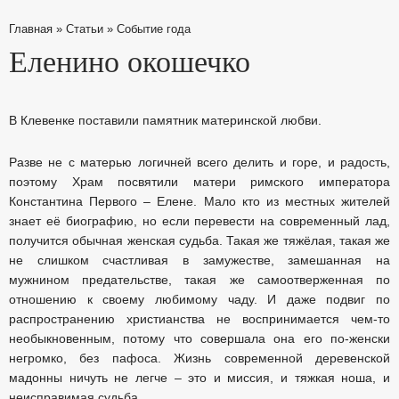
Главная
»
Статьи
»
Событие года
Еленино окошечко
В Клевенке поставили памятник материнской любви.
Разве не с матерью логичней всего делить и горе, и радость,
поэтому Храм посвятили матери римского императора
Константина Первого – Елене. Мало кто из местных жителей
знает её биографию, но если перевести на современный лад,
получится обычная женская судьба. Такая же тяжёлая, такая же
не слишком счастливая в замужестве, замешанная на
мужнином предательстве, такая же самоотверженная по
отношению к своему любимому чаду. И даже подвиг по
распространению христианства не воспринимается чем-то
необыкновенным, потому что совершала она его по-женски
негромко, без пафоса. Жизнь современной деревенской
мадонны ничуть не легче – это и миссия, и тяжкая ноша, и
неисправимая судьба.