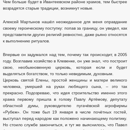
Чем больше будет в Ивантеевском районе храмов, тем быстрее
возрадятся старые традиции, возникнут новые.
Алексей Мартынов нашёл неожиданное для меня оправдание
своему героическому поступку: попав за границу, он увидел, как
представители других религий ревностно, даже рьяно относятся
к выполнению ритуалов.
Впервые он задумался над тем, почему так происходит, в 2005
году. Возглавив хозяйство в Клевенке, он уже знал, что построит
свою, необыкновенную церковь, которая если и будет
выделяться богатством, то только невидимым, духовным.
Церковь святой Елены, простой женщины и матери великого
человека, умершей на руках любящего сына, – это так
прекрасно. Подозреваю, что идея строительство именно этого
храма первому пришла в голову Павлу Артёмову, депутату
областной думы, руководителю пугачёвской агрофирмы
«Рубеж». Он тоже был 19 января в числе почётных гостей,
выступал перед народом как положено начинающему политику.
Но стоило службе закончиться, и тут же выяснилось, что Павел