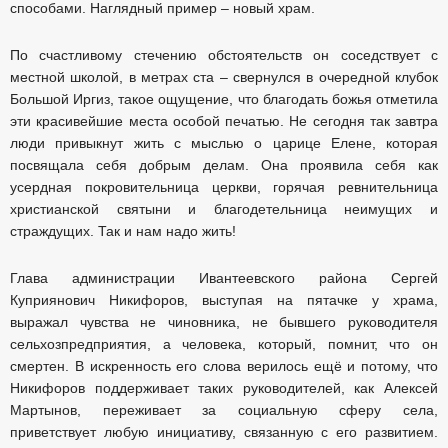
способами. Наглядный пример – новый храм.
По счастливому стечению обстоятельств он соседствует с
местной школой, в метрах ста – свернулся в очередной клубок
Большой Иргиз, такое ощущение, что благодать божья отметила
эти красивейшие места особой печатью. Не сегодня так завтра
люди привыкнут жить с мыслью о царице Елене, которая
посвящала себя добрым делам. Она проявила себя как
усердная покровительница церкви, горячая ревнительница
христианской святыни и благодетельница неимущих и
страждущих. Так и нам надо жить!
Глава администрации Ивантеевского района Сергей
Куприянович Никифоров, выступая на пятачке у храма,
выражал чувства не чиновника, не бывшего руководителя
сельхозпредприятия, а человека, который, помнит, что он
смертен. В искренность его слова верилось ещё и потому, что
Никифоров поддерживает таких руководителей, как Алексей
Мартынов, переживает за социальную сферу села,
приветствует любую инициативу, связанную с его развитием.