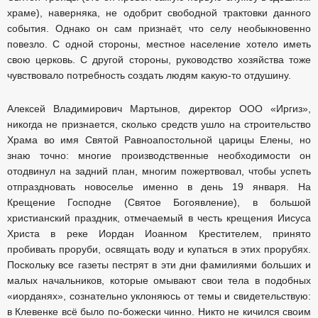
храме), наверняка, не одобрит свободной трактовки данного
события. Однако он сам признаёт, что селу необыкновенно
повезло. С одной стороны, местное население хотело иметь
свою церковь. С другой стороны, руководство хозяйства тоже
чувствовало потребность создать людям какую-то отдушину.
Алексей Владимирович Мартынов, директор ООО «Иргиз»,
никогда не признается, сколько средств ушло на строительство
Храма во имя Святой Равноапостольной царицы Елены, но
знаю точно: многие производственные необходимости он
отодвинул на задний план, многим пожертвовал, чтобы успеть
отпраздновать новоселье именно в день 19 января. На
Крещение Господне (Святое Богоявление), в большой
христианский праздник, отмечаемый в честь крещения Иисуса
Христа в реке Иордан Иоанном Крестителем, принято
пробивать проруби, освящать воду и купаться в этих прорубях.
Поскольку все газеты пестрят в эти дни фамилиями больших и
малых начальников, которые омывают свои тела в подобных
«иорданях», сознательно уклоняюсь от темы и свидетельствую:
в Клевенке всё было по-божески чинно. Никто не кичился своим