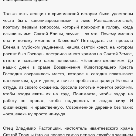
Только пять женщин в христианской истории были удостоены
чести быть канонизированными в лике Равноапостольной,
поэтому первым вопросом, который приходит в голову, когда
слышишь имя Святой Елены, звучит – за что. Почему именно
она и почему именно в Клевенке? Пятнадцать лет провела
Елена в глубоком уединении, нашла святой крест, на котором
распят был Господь, построила много храмов на Святой Земле,
оттого и название такое появилось: «Еленино окошечко». До
наших дней в храме Воздвижения Животворящего Креста
Господня сохранилось место, которое и сегодня показывают
паломникам, где и днем, и ночью пребывала царица Елена и
оттуда, из своего окошечка, бросала золотые монетки рабочим,
чтобы воодушевить их на труд. Понимаете, чтобы задор на
работу не пропал, чтобы поддержать в людях силу. И
физическую, и нравственную. Современной деревне без таких
«окошечек» ну просто ни-ку-да.
Отец Владимир Растопшин, настоятель ивантеевского храма
Святой Троицы (это он провел самую первую службу в здешнем