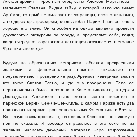
Александрович – крестный отец сына Алексея Мартынова –
маленького Степана. Выдам тайну, о которой мало кто знает:
Артёмов, который не вылезает из заграницы, словно дипломат,
а не директор агрофирмы, очень любит Париж. Главное, очень
хорошо его знает. Он способен на одном дыхании провести
двухчасовую экскурсию по городу, и, представьте себе, водит,
когда очередная саратовская делегация оказывается в столице
Франции «по делу».
Будучи по образованию историком, обладая прекрасными
знаниями и феноменальной памятью (нисколько не
преувеличиваю, проверено не раз), Артёмов, наверняка, знал и
кто такая Святая Елена, и где она похоронена. Тело ее
первоначально было положено в Константинополе, в церкви
Двенадцати Апостолов, ныне мощи святой покоятся в
парижской церкви Сен-Лё-Сен-Жиль. В самом Париже есть два
православных храма –равноапостольных Константина и Елены.
Вот такую связь провела я, находясь в Клевенке, но никому о
ней не сказала. Я вообще отправилась в это село не из
желания написать дежурный материал «про возрождение
традиций», а помолиться на святой земле. Ивантеевский район