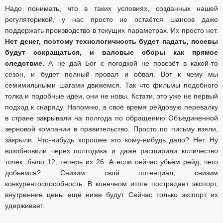
Надо понимать, что в таких условиях, созданных нашей
регуляторикой, у нас просто не остаётся шансов даже
поддержать производство в текущих параметрах. Их просто нет.
Нет денег, поэтому технологичность будет падать, посевы
будут сокращаться, и валовые сборы как прямое
следствие.
А не дай Бог с погодкой не повезёт в какой-то
сезон, и будет полный провал и обвал. Вот к чему мы
семимильными шагами движемся. Так что фильмы подобного
толка и подобные идеи, они не новы. Кстати, это уже не первый
подход к снаряду. Напомню, в своё время рейдовую перевалку
в стране закрывали на полгода по обращению Объединенной
зерновой компании в правительство. Просто по письму взяли,
закрыли. Что-нибудь хорошее это кому-нибудь дало? Нет. Ну
возобновили через полгодика и даже расширили количество
точек: было 12, теперь их 26. А если сейчас убьём рейд, чего
добьемся? Снизим свой потенциал, снизим
конкурентоспособность. В конечном итоге пострадает экспорт,
внутренние цены ещё ниже будут. Сейчас только экспорт их
удерживает.