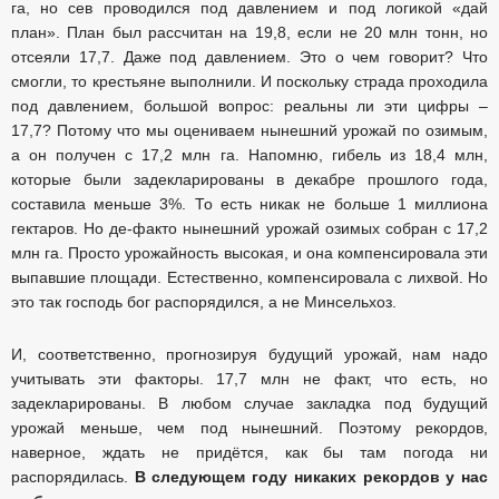
га, но сев проводился под давлением и под логикой «дай
план». План был рассчитан на 19,8, если не 20 млн тонн, но
отсеяли 17,7. Даже под давлением. Это о чем говорит? Что
смогли, то крестьяне выполнили. И поскольку страда проходила
под давлением, большой вопрос: реальны ли эти цифры –
17,7? Потому что мы оцениваем нынешний урожай по озимым,
а он получен с 17,2 млн га. Напомню, гибель из 18,4 млн,
которые были задекларированы в декабре прошлого года,
составила меньше 3%. То есть никак не больше 1 миллиона
гектаров. Но де-факто нынешний урожай озимых собран с 17,2
млн га. Просто урожайность высокая, и она компенсировала эти
выпавшие площади. Естественно, компенсировала с лихвой. Но
это так господь бог распорядился, а не Минсельхоз.
И, соответственно, прогнозируя будущий урожай, нам надо
учитывать эти факторы. 17,7 млн не факт, что есть, но
задекларированы. В любом случае закладка под будущий
урожай меньше, чем под нынешний. Поэтому рекордов,
наверное, ждать не придётся, как бы там погода ни
распорядилась.
В следующем году никаких рекордов у нас