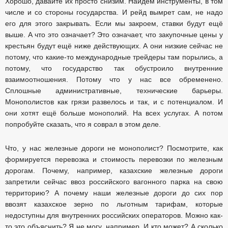
Хорошо, давайте их просто снизим. Найдём инструменты, в том
числе и со стороны государства. И рейд вымрет сам, не надо
его для этого закрывать. Если мы закроем, ставки будут ещё
выше. А что это означает? Это означает, что закупочные цены у
крестьян будут ещё ниже действующих. А они низкие сейчас не
потому, что какие-то международные трейдеры там порылись, а
потому, что государство так обустроило внутренние
взаимоотношения. Потому что у нас все обременено.
Сплошные административные, технические барьеры.
Монополистов как грязи развелось и так, и с потенциалом. И
они хотят ещё больше монополий. На всех услугах. А потом
попробуйте сказать, что я соврал в этом деле.
Что, у нас железные дороги не монополист? Посмотрите, как
формируется перевозка и стоимость перевозки по железным
дорогам. Почему, например, казахские железные дороги
запретили сейчас ввоз российского вагонного парка на свою
территорию? А почему наши железные дороги до сих пор
ввозят казахское зерно по льготным тарифам, которые
недоступны для внутренних российских операторов. Можно как-
то это объяснить? Я не могу, например. И кто может? А сколько