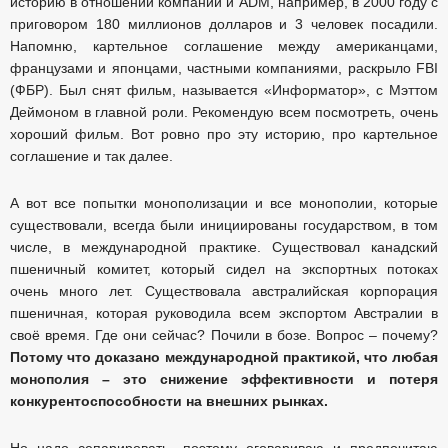
историю в отношении компании и ADM, например, в 2000 году с
приговором 180 миллионов долларов и 3 человек посадили.
Напомню, картельное соглашение между американцами,
французами и японцами, частными компаниями, раскрыло FBI
(ФБР). Был снят фильм, называется «Информатор», с Мэттом
Деймоном в главной роли. Рекомендую всем посмотреть, очень
хороший фильм. Вот ровно про эту историю, про картельное
соглашение и так далее.
А вот все попытки монополизации и все монополии, которые
существовали, всегда были инициированы государством, в том
числе, в международной практике. Существовал канадский
пшеничный комитет, который сидел на экспортных потоках
очень много лет. Существовала австралийская корпорация
пшеничная, которая руководила всем экспортом Австралии в
своё время. Где они сейчас? Почили в бозе. Вопрос – почему?
Потому что доказано международной практикой, что любая
монополия – это снижение эффективности и потеря
конкурентоспособности на внешних рынках.
Но надо сепарировать, поэтому оговариваю и предпочитаю