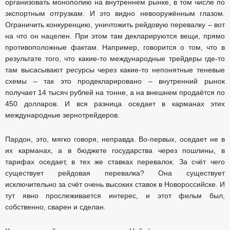
организовать монополию на внутреннем рынке, в том числе по
экспортным отгрузкам. И это видно невооружённым глазом.
Ограничить конкуренцию, уничтожить рейдовую перевалку – вот
на что он нацелен. При этом там декларируются вещи, прямо
противоположные фактам. Например, говорится о том, что в
результате того, что какие-то международные трейдеры где-то
там высасывают ресурсы через какие-то непонятные теневые
схемы – так это продекларировано – внутренний рынок
получает 14 тысяч рублей на тонне, а на внешнем продаётся по
450 долларов. И вся разница оседает в карманах этих
международные зернотрейдеров.
Пардон, это, мягко говоря, неправда. Во-первых, оседает не в
их карманах, а в бюджете государства через пошлины, в
тарифах оседает, в тех же ставках перевалок. За счёт чего
существует рейдовая перевалка? Она существует
исключительно за счёт очень высоких ставок в Новороссийске. И
тут явно прослеживается интерес, и этот фильм был,
собственно, сварен и сделан.