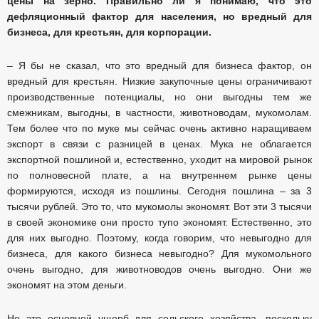
цены на зерно. Правильно ли я понимаю, что это
дефляционный фактор для населения, но вредный для
бизнеса, для крестьян, для корпорации.
– Я бы не сказал, что это вредный для бизнеса фактор, он
вредный для крестьян. Низкие закупочные цены ограничивают
производственные потенциалы, но они выгодны тем же
смежникам, выгодны, в частности, животноводам, мукомолам.
Тем более что по муке мы сейчас очень активно наращиваем
экспорт в связи с разницей в ценах. Мука не облагается
экспортной пошлиной и, естественно, уходит на мировой рынок
по полновесной плате, а на внутреннем рынке цены
формируются, исходя из пошлины. Сегодня пошлина – за 3
тысячи рублей. Это то, что мукомолы экономят. Вот эти 3 тысячи
в своей экономике они просто тупо экономят. Естественно, это
для них выгодно. Поэтому, когда говорим, что невыгодно для
бизнеса, для какого бизнеса невыгодно? Для мукомольного
очень выгодно, для животноводов очень выгодно. Они же
экономят на этом деньги.
Но это основной ущерб для сельского хозяйства, поскольку