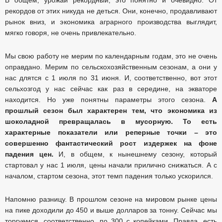
рекордов от этих никуда не деться. Они, конечно, продавливают
рынок вниз, и экономика аграрного производства выглядит,
мягко говоря, не очень привлекательно.
Мы свою работу не мерим по календарным годам, это не очень
оправдано. Мерим по сельскохозяйственным сезонам, а они у
нас длятся с 1 июля по 31 июня. И, соответственно, вот этот
сельхозгод у нас сейчас как раз в середине, на экваторе
находится. Но уже понятны параметры этого сезона.
А
прошлый сезон был характерен тем, что экономика из
шоколадной превращалась в мусорную. То есть
характерные показатели или реперные точки – это
совершенно фантастический рост издержек на фоне
падения цен.
И, в общем, к нынешнему сезону, который
стартовал у нас 1 июля, цены начали прилично снижаться. А с
началом, стартом сезона, этот темп падения только ускорился.
Напомню разницу. В прошлом сезоне на мировом рынке цены
на пике доходили до 450 и выше долларов за тонну. Сейчас мы
торгуемся, соответственно, по 300 с копейками. Правда, есть