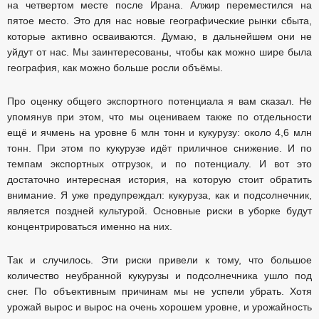
на четвертом месте после Ирана. Алжир переместился на
пятое место. Это для нас новые географические рынки сбыта,
которые активно осваиваются. Думаю, в дальнейшем они не
уйдут от нас. Мы заинтересованы, чтобы как можно шире была
география, как можно больше росли объёмы.
Про оценку общего экспортного потенциала я вам сказал. Не
упомянув при этом, что мы оцениваем также по отдельности
ещё и ячмень на уровне 6 млн тонн и кукурузу: около 4,6 млн
тонн. При этом по кукурузе идёт приличное снижение. И по
темпам экспортных отгрузок, и по потенциалу. И вот это
достаточно интересная история, на которую стоит обратить
внимание. Я уже предупреждал: кукуруза, как и подсолнечник,
является поздней культурой. Основные риски в уборке будут
концентрироваться именно на них.
Так и случилось. Эти риски привели к тому, что большое
количество неубранной кукурузы и подсолнечника ушло под
снег. По объективным причинам мы не успели убрать. Хотя
урожай вырос и вырос на очень хорошем уровне, и урожайность