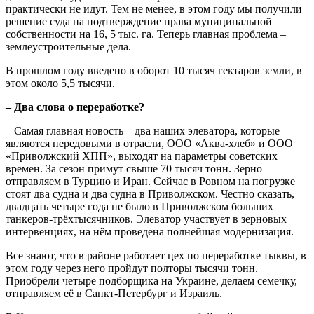
практически не идут. Тем не менее, в этом году мы получили
решение суда на подтверждение права муниципальной
собственности на 16, 5 тыс. га. Теперь главная проблема –
землеустроительные дела.
В прошлом году введено в оборот 10 тысяч гектаров земли, в
этом около 5,5 тысячи.
– Два слова о переработке?
– Самая главная новость – два наших элеватора, которые
являются передовыми в отрасли, ООО «Аква-хлеб» и ООО
«Приволжский ХПП», выходят на параметры советских
времен. За сезон примут свыше 70 тысяч тонн. Зерно
отправляем в Турцию и Иран. Сейчас в Ровном на погрузке
стоят два судна и два судна в Приволжском. Честно сказать,
двадцать четыре года не было в Приволжском больших
танкеров-трёхтысячников. Элеватор участвует в зерновых
интервенциях, на нём проведена полнейшая модернизация.
Все знают, что в районе работает цех по переработке тыквы, в
этом году через него пройдут полторы тысячи тонн.
Приобрели четыре подборщика на Украине, делаем семечку,
отправляем её в Санкт-Петербург и Израиль.