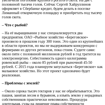
увеличили поголовье крупного рогатого скота. На две с
половиной тысячи голов. Сейчас Сергей Хайруллинов
оформляет в Сбербанке кредит, будем делать в поселке
Лиманный откормочную площадку и приобретать под тысячу
голов скота.
– Что с рыбой?
– На её выращивании у нас специализируется два
предприятия. ОАО «Рыбное хозяйство «Береговское»
произвело в прошлом году 300 тонн. Это один из крупнейших
в области проектов, но мы не выдерживаем конкуренции с
фермерами из других регионов, пока стоим. Судите сами:
около пяти с половиной миллионов рублей в год тратится на
электроэнергию. Себестоимость одного килограмма
ровенской рыбы – около 85 рублей при рыночной 45-50
рублей. С 2015 года планируем запускаться «Береговское» как
мальковое хозяйство. Но этот проект однозначно будет
реализован.
– Проблемы с землей?
– Около сорока тысяч гектаров у нас не обрабатывается. Это
пашня, занятая лесом и бурьяном, а изъять землю у нерадивых
собственников практически невозможно. Процедура
длительная, суды на лишение права собственности