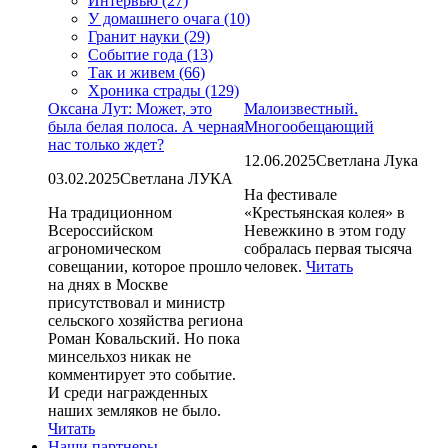
Интервью (27)
У домашнего очага (10)
Гранит науки (29)
Событие года (13)
Так и живем (66)
Хроника страды (129)
Оксана Лут: Может, это
Малоизвестный.
была белая полоса. А черная
Многообещающий
нас только ждет?
12.06.2025
Светлана Лука
03.02.2025
Светлана ЛУКА
На фестивале
На традиционном
«Крестьянская колея» в
Всероссийском
Невежкино в этом году
агрономическом
собралась первая тысяча
совещании, которое прошло
человек.
Читать
на днях в Москве
присутствовал и министр
сельского хозяйства региона
Роман Ковальский. Но пока
минсельхоз никак не
комментирует это событие.
И среди награжденных
наших земляков не было.
Читать
Наши партнеры