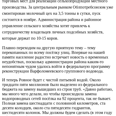
торговых мест для реализации сельхозпродукции местного
производства. За центральным рынком Облпотребсоюзом уже
смонтирован молочный цех на 3,5 тонны в сутки, пуск
состоится в ноябре. Администрация района и районное
управление сельского хозяйства хотят привлечь к
сотрудничеству владельцев личных подсобных хозяйств,
которые держат по 10-15 коров.
Плавно переходим на другую приятную тему – тему
перекопанных по всему посёлку улиц. Впервые на нашей
памяти население радостно встречает новость о временных
неудобствах, поскольку администрации района каким-то
непонятным чудом удалось войти в федеральную программу
реконструкции Варфоломеевского группового водовода.
И теперь Ровное будет с чистой питьевой водой. Около
тридцати пяти миллионов было выделено из федерального
бюджета на замену вышедших из строя труб. «Давно работаю,
мы много чего делали, но чтобы происходила замена
водопроводных сетей посёлка на 92 процента, так не бывает.
Полная замена шестнадцати с половиной километров, ста
десяти колодцев, около ста пятидесяти гидрантов,
шестидесяти колонок. Мы должны будем сделать (в этом году