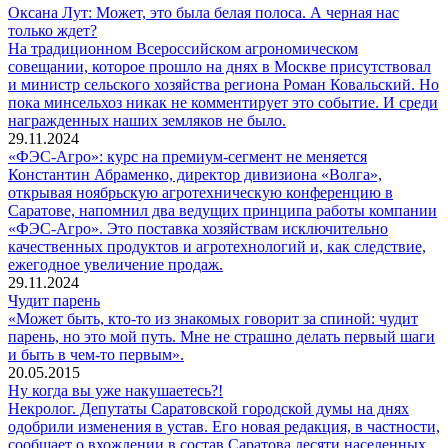
Оксана Лут: Может, это была белая полоса. А черная нас
только ждет?
На традиционном Всероссийском агрономическом
совещании, которое прошло на днях в Москве присутствовал
и министр сельского хозяйства региона Роман Ковальский. Но
пока минсельхоз никак не комментирует это событие. И среди
награжденных наших земляков не было.
29.11.2024
«ФЭС-Агро»: курс на премиум-сегмент не меняется
Константин Абраменко, директор дивизиона «Волга»,
открывая ноябрьскую агротехническую конференцию в
Саратове, напомнил два ведущих принципа работы компании
«ФЭС-Агро». Это поставка хозяйствам исключительно
качественных продуктов и агротехнологий и, как следствие,
ежегодное увеличение продаж.
29.11.2024
Чудит парень
«Может быть, кто-то из знакомых говорит за спиной: чудит
парень, но это мой путь. Мне не страшно делать первый шаги
и быть в чем-то первым».
20.05.2015
Ну когда вы уже накушаетесь?!
Некролог. Депутаты Саратовской городской думы на днях
одобрили изменения в устав. Его новая редакция, в частности,
сообщает о вхождении в состав Саратова десяти населенных