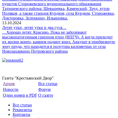
пунктов Сторожевского муниципального образования
Татищевского района: Шевыревка, Каменский, Труд, хутор
Поляков, а также станция Курдюм, села Курдюм, Сторожевка,
Докторовка, Зеленкино, Ильиновка.
13.10.2024
Летят утки, летят утки и два гуся…
…Хорошо летят. Красиво. Пока не заболевают
высокопатогенным гриппом птиц (ВПГЧ). А когда приходит
их жизни конец, камнем падают вниз. Аккурат в прибрежную
зону пруда, что находится в полутора километрах от села
Новозахаркино Петровского района
Газета "Крестьянский Двор"
Архив
Все статьи
Новости
Форум
Один номер в PDF
О газете
Все статьи
Реквизиты
Контакты