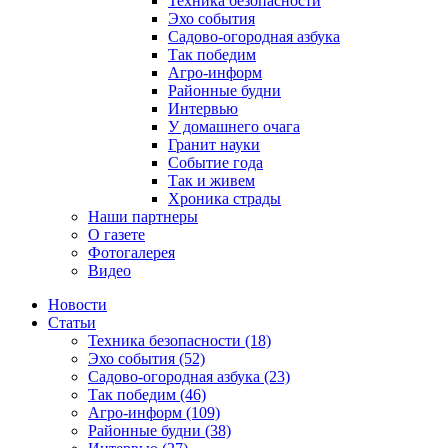
Техника безопасности
Эхо события
Садово-огородная азбука
Так победим
Агро-информ
Районные будни
Интервью
У домашнего очага
Гранит науки
Событие года
Так и живем
Хроника страды
Наши партнеры
О газете
Фотогалерея
Видео
Новости
Статьи
Техника безопасности (18)
Эхо события (52)
Садово-огородная азбука (23)
Так победим (46)
Агро-информ (109)
Районные будни (38)