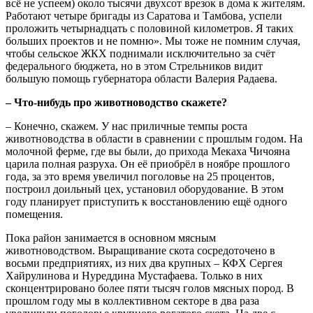
всё не успеем) около тысячи двухсот врезок в дома к жителям.
Работают четыре бригады из Саратова и Тамбова, успели
проложить четырнадцать с половиной километров. Я таких
больших проектов и не помню». Мы тоже не помним случая,
чтобы сельское ЖКХ поднимали исключительно за счёт
федерального бюджета, но в этом Стрельников видит
большую помощь губернатора области Валерия Радаева.
– Что-нибудь про животноводство скажете?
– Конечно, скажем. У нас приличные темпы роста
животноводства в области в сравнении с прошлым годом. На
молочной ферме, где вы были, до прихода Мекаха Чичояна
царила полная разруха. Он её приобрёл в ноябре прошлого
года, за это время увеличил поголовье на 25 процентов,
построил доильный цех, установил оборудование. В этом
году планирует приступить к восстановлению ещё одного
помещения.
Пока район занимается в основном мясным
животноводством. Выращивание скота сосредоточено в
восьми предприятиях, из них два крупных – КФХ Сергея
Хайрулинова и Нуреддина Мустафаева. Только в них
сконцентрировано более пяти тысяч голов мясных пород. В
прошлом году мы в коллективном секторе в два раза