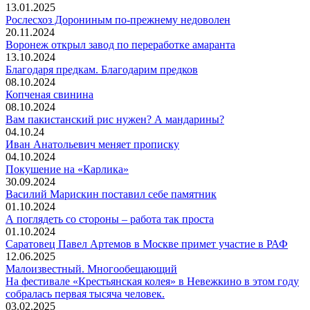
13.01.2025
Рослесхоз Дорониным по-прежнему недоволен
20.11.2024
Воронеж открыл завод по переработке амаранта
13.10.2024
Благодаря предкам. Благодарим предков
08.10.2024
Копченая свинина
08.10.2024
Вам пакистанский рис нужен? А мандарины?
04.10.24
Иван Анатольевич меняет прописку
04.10.2024
Покушение на «Карлика»
30.09.2024
Василий Марискин поставил себе памятник
01.10.2024
А поглядеть со стороны – работа так проста
01.10.2024
Саратовец Павел Артемов в Москве примет участие в РАФ
12.06.2025
Малоизвестный. Многообещающий
На фестивале «Крестьянская колея» в Невежкино в этом году
собралась первая тысяча человек.
03.02.2025