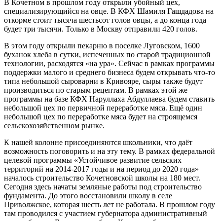
В Кочетном в прошлом году открыли убойный цех,
специализирующийся на овце. В КФХ Шамиля Гашдадова на
откорме стоит тысяча шестьсот голов овцы, а до конца года
будет три тысячи. Только в Москву отправили 420 голов.
В этом году открыли пекарню в поселке Луговском, 1600
буханок хлеба в сутки, испеченных по старой традиционной
технологии, расходятся «на ура». Сейчас в рамках программы
поддержки малого и среднего бизнеса будем открывать что-то
типа небольшой сыроварни в Кривояре, сыры также будут
производиться по старым рецептам. В рамках этой же
программы на базе КФХ Наруллаха Абдуллаева будем ставить
небольшой цех по первичной переработке мяса. Ещё один
небольшой цех по переработке мяса будет на строящемся
сельскохозяйственном рынке.
К нашей колонне присоединяются школьники, что даёт
возможность поговорить и на эту тему. В рамках федеральной
целевой программы «Устойчивое развитие сельских
территорий на 2014-2017 годы и на период до 2020 года»
началось строительство Кочетновской школы на 180 мест.
Сегодня здесь начаты земляные работы под строительство
фундамента. До этого восстановили школу в селе
Приволжское, которая шесть лет не работала. В прошлом году
там проводился с участием губернатора административный