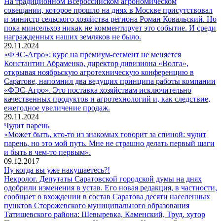
На традиционном Всероссийском агрономическом
совещании, которое прошло на днях в Москве присутствовал
и министр сельского хозяйства региона Роман Ковальский. Но
пока минсельхоз никак не комментирует это событие. И среди
награжденных наших земляков не было.
29.11.2024
«ФЭС-Агро»: курс на премиум-сегмент не меняется
Константин Абраменко, директор дивизиона «Волга»,
открывая ноябрьскую агротехническую конференцию в
Саратове, напомнил два ведущих принципа работы компании
«ФЭС-Агро». Это поставка хозяйствам исключительно
качественных продуктов и агротехнологий и, как следствие,
ежегодное увеличение продаж.
29.11.2024
Чудит парень
«Может быть, кто-то из знакомых говорит за спиной: чудит
парень, но это мой путь. Мне не страшно делать первый шаги
и быть в чем-то первым».
09.12.2017
Ну когда вы уже накушаетесь?!
Некролог. Депутаты Саратовской городской думы на днях
одобрили изменения в устав. Его новая редакция, в частности,
сообщает о вхождении в состав Саратова десяти населенных
пунктов Сторожевского муниципального образования
Татищевского района: Шевыревка, Каменский, Труд, хутор