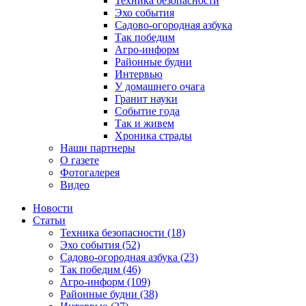
Техника безопасности
Эхо события
Садово-огородная азбука
Так победим
Агро-информ
Районные будни
Интервью
У домашнего очага
Гранит науки
Событие года
Так и живем
Хроника страды
Наши партнеры
О газете
Фотогалерея
Видео
Новости
Статьи
Техника безопасности (18)
Эхо события (52)
Садово-огородная азбука (23)
Так победим (46)
Агро-информ (109)
Районные будни (38)