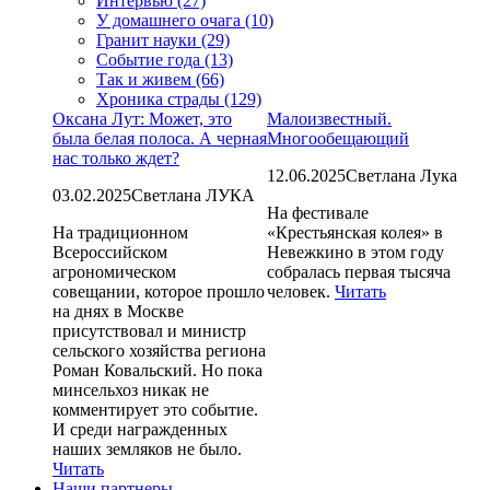
Интервью (27)
У домашнего очага (10)
Гранит науки (29)
Событие года (13)
Так и живем (66)
Хроника страды (129)
Оксана Лут: Может, это
Малоизвестный.
была белая полоса. А черная
Многообещающий
нас только ждет?
12.06.2025
Светлана Лука
03.02.2025
Светлана ЛУКА
На фестивале
На традиционном
«Крестьянская колея» в
Всероссийском
Невежкино в этом году
агрономическом
собралась первая тысяча
совещании, которое прошло
человек.
Читать
на днях в Москве
присутствовал и министр
сельского хозяйства региона
Роман Ковальский. Но пока
минсельхоз никак не
комментирует это событие.
И среди награжденных
наших земляков не было.
Читать
Наши партнеры