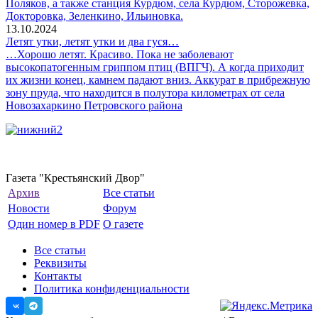
Поляков, а также станция Курдюм, села Курдюм, Сторожевка,
Докторовка, Зеленкино, Ильиновка.
13.10.2024
Летят утки, летят утки и два гуся…
…Хорошо летят. Красиво. Пока не заболевают
высокопатогенным гриппом птиц (ВПГЧ). А когда приходит
их жизни конец, камнем падают вниз. Аккурат в прибрежную
зону пруда, что находится в полутора километрах от села
Новозахаркино Петровского района
Газета "Крестьянский Двор"
Архив
Все статьи
Новости
Форум
Один номер в PDF
О газете
Все статьи
Реквизиты
Контакты
Политика конфиденциальности