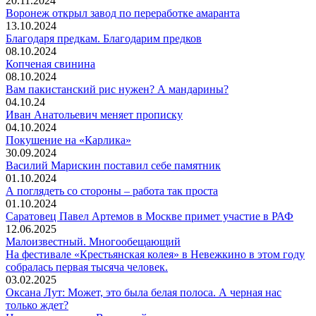
20.11.2024
Воронеж открыл завод по переработке амаранта
13.10.2024
Благодаря предкам. Благодарим предков
08.10.2024
Копченая свинина
08.10.2024
Вам пакистанский рис нужен? А мандарины?
04.10.24
Иван Анатольевич меняет прописку
04.10.2024
Покушение на «Карлика»
30.09.2024
Василий Марискин поставил себе памятник
01.10.2024
А поглядеть со стороны – работа так проста
01.10.2024
Саратовец Павел Артемов в Москве примет участие в РАФ
12.06.2025
Малоизвестный. Многообещающий
На фестивале «Крестьянская колея» в Невежкино в этом году
собралась первая тысяча человек.
03.02.2025
Оксана Лут: Может, это была белая полоса. А черная нас
только ждет?