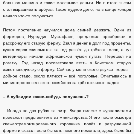
большая машина и такие маленькие деньги. Но в итоге я сам
стал выращивать арбузы. Такое нудное дело, но в конце концов
начало что-то получаться.
Потом постепенно научился дома свиней держать. Один из
фермеров, Нуреддин Мустафаев, предложил приобрести в
рассрочку его старую ферму. Взял я денег в долг под проценты,
купил сорок свиноматок, за год развёл до трёхсот голов, а тут
ветеринары начали африканской чумой пугать. Перешел на
рогатку. Год назад посоветовали взять в Кочетном старую
животноводческую ферму. Сейчас у меня около двухсот коров –
дойное стадо, около пятисот – всё поголовье. Отчитываюсь в
министерство сельского хозяйства за трёхтысячные надои.
– А субсидии какие-нибудь получаешь?
– Иногда по два рубля за литр. Вчера вместе с журналистами
приезжал представитель из министерства. Я его после осмотра
свежеотремонтированного коровника повёз к разрушенной
ферме и сказал: если бы хоть немного помогали, здесь было бы