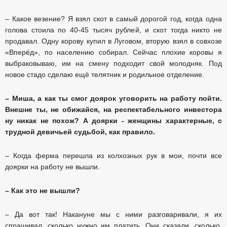
– Какое везение? Я взял скот в самый дорогой год, когда одна
голова стоила по 40-45 тысяч рублей, и скот тогда никто не
продавал. Одну корову купил в Луговом, вторую взял в совхозе
«Вперёд», по населению собирал. Сейчас плохие коровы я
выбраковываю, им на смену подходит свой молодняк. Под
новое стадо сделаю ещё телятник и родильное отделение.
– Миша, а как ты смог доярок уговорить на работу пойти.
Внешне ты, не обижайся, на респектабельного инвестора
ну никак не похож? А доярки - женщины характерные, с
трудной девичьей судьбой, как правило.
– Когда ферма перешла из колхозных рук в мои, почти все
доярки на работу не вышли.
– Как это не вышли?
– Да вот так! Накануне мы с ними разговаривали, я их
спрашивал, сколько нужно им платить. Они сказали, сколько.