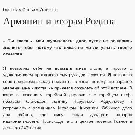
Главная
»
Статьи
»
Интервью
Армянин и вторая Родина
–
Ты знаешь, мои журналисты двое суток не решались
звонить тебе, потому что никак не могли узнать твоего
отчества.
Я позволяю себе не вставать из-за стола, а просто с
удовольствием протягиваю ему руки для пожатия. Я позволяю
себе незнакомца сразу называть на «ты», потому что заранее
уверена: мне никогда не придется сожалеть об этой встрече. В
кафе с названием корейской деревни и с корейцем шеф-
поваром благодаря лезгину Наруллаху Абдуллаеву я
встречаюсь с армянином Мехаком Чичояном. Обычное дело
для района, где живут люди двадцати четырёх
национальностей. Происходит это в центре поселка Ровное в
день его 247-летия.