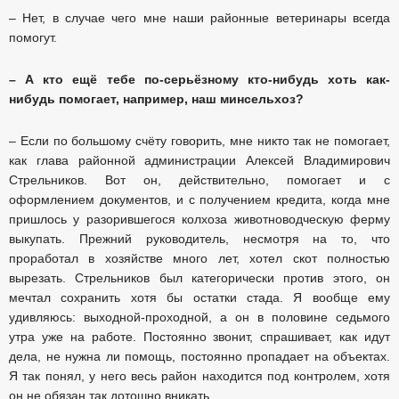
– Нет, в случае чего мне наши районные ветеринары всегда
помогут.
– А кто ещё тебе по-серьёзному кто-нибудь хоть как-
нибудь помогает, например, наш минсельхоз?
– Если по большому счёту говорить, мне никто так не помогает,
как глава районной администрации Алексей Владимирович
Стрельников. Вот он, действительно, помогает и с
оформлением документов, и с получением кредита, когда мне
пришлось у разорившегося колхоза животноводческую ферму
выкупать. Прежний руководитель, несмотря на то, что
проработал в хозяйстве много лет, хотел скот полностью
вырезать. Стрельников был категорически против этого, он
мечтал сохранить хотя бы остатки стада. Я вообще ему
удивляюсь: выходной-проходной, а он в половине седьмого
утра уже на работе. Постоянно звонит, спрашивает, как идут
дела, не нужна ли помощь, постоянно пропадает на объектах.
Я так понял, у него весь район находится под контролем, хотя
он не обязан так дотошно вникать.