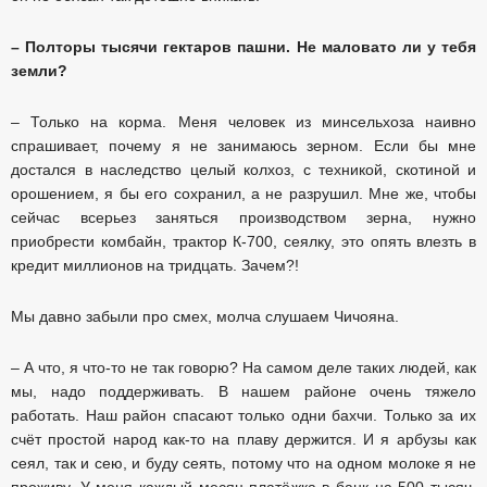
– Полторы тысячи гектаров пашни. Не маловато ли у тебя
земли?
– Только на корма. Меня человек из минсельхоза наивно
спрашивает, почему я не занимаюсь зерном. Если бы мне
достался в наследство целый колхоз, с техникой, скотиной и
орошением, я бы его сохранил, а не разрушил. Мне же, чтобы
сейчас всерьез заняться производством зерна, нужно
приобрести комбайн, трактор К-700, сеялку, это опять влезть в
кредит миллионов на тридцать. Зачем?!
Мы давно забыли про смех, молча слушаем Чичояна.
– А что, я что-то не так говорю? На самом деле таких людей, как
мы, надо поддерживать. В нашем районе очень тяжело
работать. Наш район спасают только одни бахчи. Только за их
счёт простой народ как-то на плаву держится. И я арбузы как
сеял, так и сею, и буду сеять, потому что на одном молоке я не
проживу. У меня каждый месяц платёжка в банк на 500 тысяч.