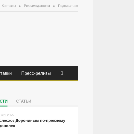
Контакты
Рекламодателям
Подписаться
тавки
Пресс-релизы
СТИ
СТАТЬИ
3.01.2025
слесхоз Дорониным по-прежнему
доволен