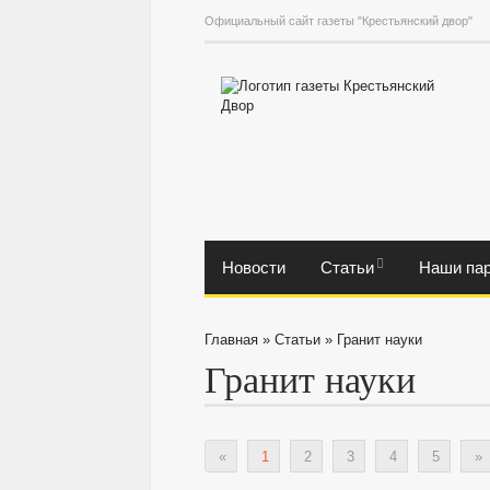
Официальный сайт газеты "Крестьянский двор"
Новости
Статьи
Наши па
Главная
»
Статьи
»
Гранит науки
Гранит науки
«
1
2
3
4
5
»