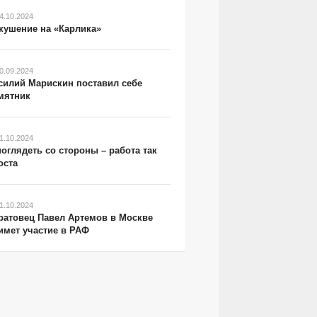
4.10.2024
кушение на «Карлика»
0.09.2024
силий Марискин поставил себе
мятник
1.10.2024
поглядеть со стороны – работа так
оста
1.10.2024
ратовец Павел Артемов в Москве
имет участие в РАФ