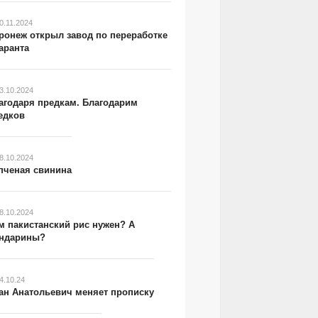
0.11.2024
ронеж открыл завод по переработке
аранта
3.10.2024
агодаря предкам. Благодарим
едков
8.10.2024
пченая свинина
8.10.2024
м пакистанский рис нужен? А
ндарины?
4.10.24
ан Анатольевич меняет прописку