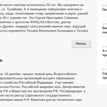
ой школе генетики исполнилось 50 лет. Мы находимся на
0
, ул. Тулайкова, 9, в помещении лаборатории генетики и
По
ись люди, посвятившие этому направлению в науке, данной
до 40 с лишним лет. Это Сергей Николаевич Сибикеев,
генетики и цитологии ФАНЦ Юго-Востока, доктор
3
ич Дружин, кандидат сельскохозяйственных наук, ведущий
Ва
ты-исследователи Татьяна Васильевна Калинцева и Татьяна
па
Читать
0
А 
пр
ь
0
Са
ра, 14 декабря, прошел первый день Всероссийского
пр
разовательных организаций высшего образования,
о хозяйства Российской Федерации. Участниками
ьхоза России, Российской академии наук, Департаментов
ия РФ и Министерства просвещения РФ, Рособрнадзора, а
том числе ректор Саратовского государственного
инженерии имени Н.И. Вавилова доктор технических наук