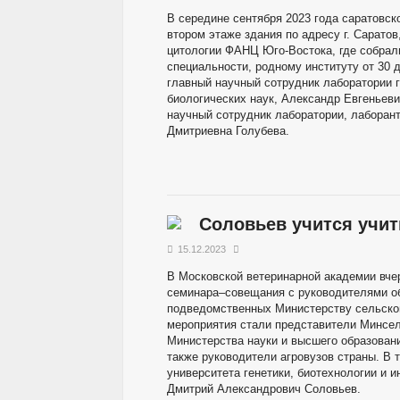
В середине сентября 2023 года саратовск
втором этаже здания по адресу г. Саратов
цитологии ФАНЦ Юго-Востока, где собрал
специальности, родному институту от 30 
главный научный сотрудник лаборатории 
биологических наук, Александр Евгеньев
научный сотрудник лаборатории, лаборан
Дмитриевна Голубева.
Соловьев учится учит
15.12.2023
В Московской ветеринарной академии вче
семинара–совещания с руководителями об
подведомственных Министерству сельског
мероприятия стали представители Минсел
Министерства науки и высшего образован
также руководители агровузов страны. В 
университета генетики, биотехнологии и 
Дмитрий Александрович Соловьев.