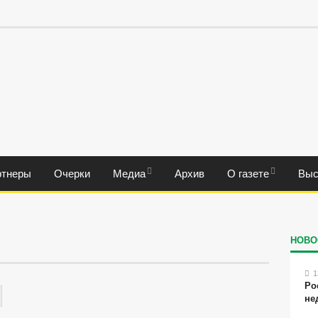
ртнеры
Очерки
Медиа
Архив
О газете
Выс
НОВО
1
Ро
не