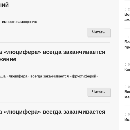
ний
2
Во
ам
ает импортозамещению
Читать
1
Бл
пр
а «люцифера» всегда заканчивается
жение
0
Ко
наша «люцифера» всегда заканчивается «фруктиферой»
0
Читать
Ва
ма
а «люцифера» всегда заканчивается
0
Ив