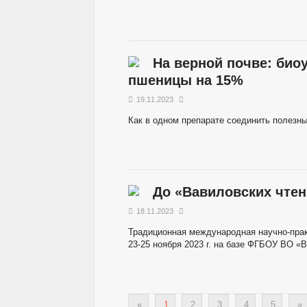
На верной почве: био
пшеницы на 15%
19.11.2023
Как в одном препарате соединить полезн
До «Вавиловских чтен
18.11.2023
Традиционная международная научно-прак
23-25 ноября 2023 г. на базе ФГБОУ ВО «
«
1
2
3
4
5
»