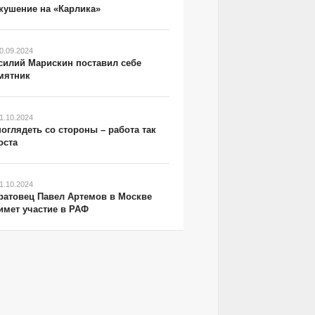
кушение на «Карлика»
0.09.2024
силий Марискин поставил себе
мятник
1.10.2024
поглядеть со стороны – работа так
оста
1.10.2024
ратовец Павел Артемов в Москве
имет участие в РАФ