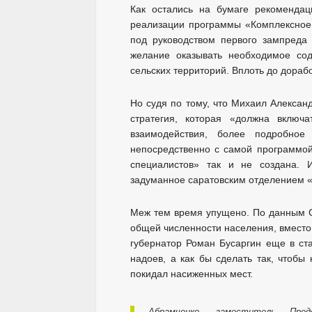
Как остались на бумаге рекомендац
реализации программы «Комплексное 
под руководством первого зампреда
желание оказывать необходимое сод
сельских территорий. Вплоть до дораб
Но судя по тому, что Михаил Алексан
стратегия, которая «должна включ
взаимодействия, более подробное
непосредственно с самой программой
специалистов» так и не создана. И
задуманное саратовским отделением 
Меж тем время упущено. По данным Са
общей численности населения, вместо 
губернатор Роман Бусаргин еще в ст
надоев, а как бы сделать так, чтобы
покидал насиженных мест.
Абрамченко, заместитель Пред