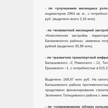
-
по «улучшению жилищных усло
индикатором 2964 кв. м., с потребно
руб. (выделено всего 2,26 млн).
-
по «компактной жилищной застро
«Комплексная застройка террито
Балаковскогоо района» заявлена по
рублей (выделено 35,88 млн),
- по «развитию транспортной инфр
Балашовского –2, Ровенского – 12, Тат
Ершовского –1, с потребностью в 515,2
Выделено 168,87 млн руб. На капит
Балашовского района протяженностью
продолжено финансирование строите
Зеленкино Татищевского района с лим
- по «современному облику сельск