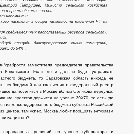
Дмитрий Патрушев, Министр сельского хозяйства
ков в приемной комиссии нет.
ает напомнить:
ьского населения в общей численности населения РФ на
ия среднемесячных располагаемых ресурсов сельского и
70%;
общей площади благоустроенных жилых помещений,
иях, до 54%..
ти/храбрости заместителя председателя правительства
ва Ковальского. Если его и дальше будет устраивать
астного бюджета, то Саратовская область никогда не
оль необходимой для включения в федеральный реестр
навсегда поселится в Москве вблизи Орликова переулка.
ование проектов держится на уровне 30Х70, то есть где
тся из консолидированного бюджета субъекта Российской
из центра, там успех. Москва любит поощрять энтузиазм
 ситуации кто?!
ки оправданных решений на уровне губернатора и