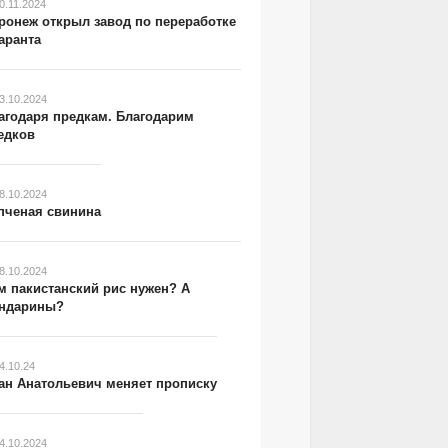
0.11.2024
ронеж открыл завод по переработке
аранта
3.10.2024
агодаря предкам. Благодарим
едков
8.10.2024
пченая свинина
8.10.2024
м пакистанский рис нужен? А
ндарины?
4.10.24
ан Анатольевич меняет прописку
4.10.2024