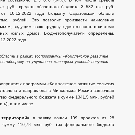
ние составляло 179 078 (94%). В том числе средств
. руб., средств областного бюджета 3 582 тыс. руб.
от 10.12.2022 года бюджету Саратовской области
тыс. рублей. Это позволит произвести начисление
мьям, ведущим свою трудовую деятельность в системе
ьных жилых домов. Бюджетополучатели определены,
12.2022 года.
 области в рамках госпрограммы «Комплексное развитие
господдержку на улучшение жилищных условий получили
ероприятиях программы «Комплексное развитие сельских
отовлена и направлена в Минсельхоз России заявочная
твах федерального бюджета в сумме 1341,5 млн. рублей
ть), в том числе :
 территорий»
в заявку вошли 109 проектов из 28
 сумму 110,78 млн руб. (из федерального бюджета