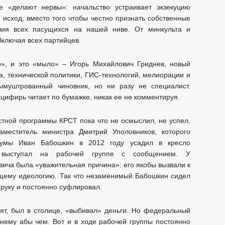
 «делают нервы»: начальство устраивает экзекуцию
исход, вместо того чтобы честно признать собственные
лия всех пасущихся на нашей ниве. От минкульта и
Включая всех партийцев.
», и это «мыло» – Игорь Михайлович Гриднев, новый
а, технической политики, ГИС-технологий, мелиорации и
вымуштрованный чиновник, но ни разу не специалист.
цифирь читает по бумажке, никак ее не комментируя.
тной программы КРСТ пока что не осмыслил, не успел.
меститель министра Дмитрий Уполовников, которого
 думы Иван Бабошкин в 2012 году усадил в кресло
, выступал на рабочей группе с сообщением. У
вича была «уважительная причина»: его якобы вызвали к
щему идеологию. Так что незаменимый Бабошкин сидел
руку и постоянно суфлировал.
рят, был в столице, «выбивал» деньги. Но федеральный
 нему абы чем. Вот и в ходе рабочей группы постоянно