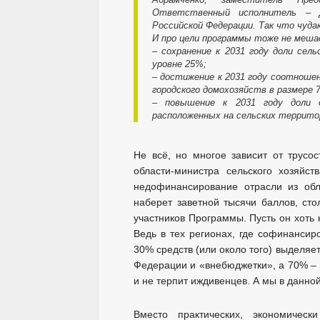
Ответственный исполнитель – 
Российской Федерации. Так что чуда
И про цели программы тоже не меш
– сохранение к 2031 году доли сел
уровне 25%;
– достижение к 2031 году соотношен
городского домохозяйств в размере 
– повышение к 2031 году доли 
расположенных на сельских территор
Не всё, но многое зависит от трусос
области-министра сельского хозяйст
недофинансирование отрасли из обл
наберет заветной тысячи баллов, ст
участников Программы. Пусть он хоть 
Ведь в тех регионах, где софинансир
30% средств (или около того) выделяе
Федерации и «внебюджетки», а 70% – 
и не терпит иждивенцев. А мы в данной
Вместо практических, экономичес