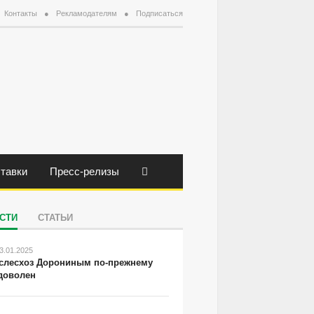
Контакты
Рекламодателям
Подписаться
тавки
Пресс-релизы
СТИ
СТАТЬИ
3.01.2025
слесхоз Дорониным по-прежнему
доволен