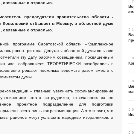
2
Во
ам
аместитель председателя правительства области -
н Ковальский отбывает в Москву, в областной думе
 связанные с отраслью.
1
Бл
пр
енной программе Саратовской области «Комплексное
илось ровно три года. Депутаты областной думы во главе
отметили эту дату рабочим совещанием, посвященным
0
Ко
один час, собравшиеся ТЕОРЕТИЧЕСКИ разобрались в
ффективно решают несколько ведомств разом вместе с
комитетом думы.
0
Ва
рекомендации – главные: увеличить софинансирование
ма
увеличением штата сотрудников, отвечающих за ее
венное проектное подразделение для подготовки
0
рмлены всего лишь как рекомендации. А это значит, что
Ив
лавы районов могут услышать народных избранников, а
0