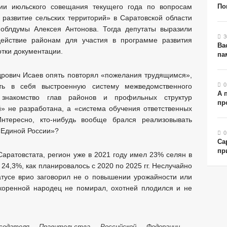
ии июльского совещания текущего года по вопросам
По
развитие сельских территорий» в Саратовской области
 облдумы Алексея Антонова. Тогда депутаты выразили
3
ействие районам для участия в программе развития
Ва
отки документации.
па
дрович Исаев опять повторял «пожелания трудящимся»,
0
ать в себя выстроенную систему межведомственного
А 
 знакомство глав районов и профильных структур
пр
» не разработана, а «система обучения ответственных
нтересно, кто-нибудь вообще брался реализовывать
«Единой России»?
0
Са
пр
ратовстата, регион уже в 2021 году имел 23% селян в
24,3%, как планировалось с 2020 по 2025 гг. Неслучайно
атусе врио заговорил не о повышении урожайности или
 коренной народец не помирал, охотней плодился и не
седателя Правительства Российской Федерации.