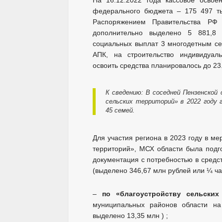
На 16.12.2022 года кассовое освое
федерального бюджета – 175 497 тыс
Распоряжением Правительства РФ 
дополнительно выделено 5 881,8 
социальных выплат 3 многодетным се
АПК, на строительство индивидуал
освоить средства планировалось до 23.
К сведению: В соседней Пензенской
сельских территорий» в 2022 году 
45 семей.
Для участия региона в 2023 году в м
территорий», МСХ области была подг
документация с потребностью в средс
(выделено 346,67 млн рублей или ¼ час
–
по «благоустройству сельских
муниципальных районов области на
выделено 13,35 млн ) ;