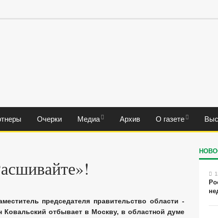
ртнеры
Очерки
Медиа
Архив
О газете
Выс
НОВО
Расшивайте»!
1
Ро
не