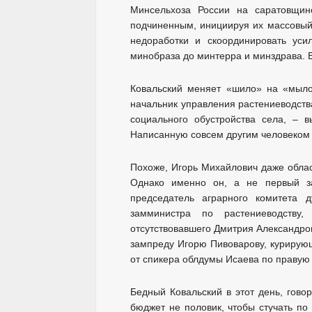
Минсельхоза России на саратовщине
подчиненным, инициируя их массовый 
недоработки и скоординировать уси
минобраза до минтерра и минздрава. 
Ковальский меняет «шило» на «мыло
начальник управления растениеводств
социального обустройства села, – 
Написанную совсем другим человеком 
Похоже, Игорь Михайлович даже облас
Однако именно он, а не первый за
председатель аграрного комитета
замминистра по растениеводству
отсутствовавшего Дмитрия Александро
зампреду Игорю Пивоварову, курирую
от спикера облдумы Исаева по правую 
Бедный Ковальский в этот день, гово
бюджет не половик, чтобы стучать по