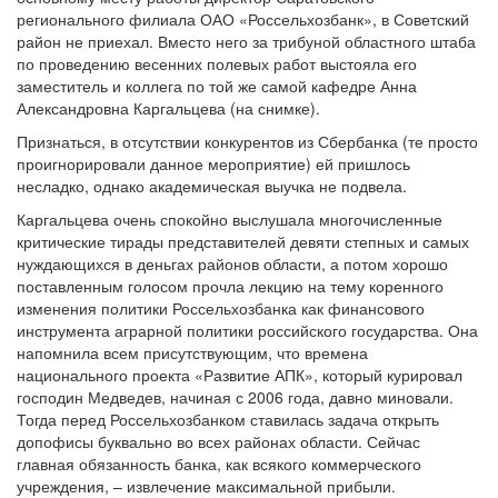
регионального филиала ОАО «Россельхозбанк», в Советский
район не приехал. Вместо него за трибуной областного штаба
по проведению весенних полевых работ выстояла его
заместитель и коллега по той же самой кафедре Анна
Александровна Каргальцева (на снимке).
Признаться, в отсутствии конкурентов из Сбербанка (те просто
проигнорировали данное мероприятие) ей пришлось
несладко, однако академическая выучка не подвела.
Каргальцева очень спокойно выслушала многочисленные
критические тирады представителей девяти степных и самых
нуждающихся в деньгах районов области, а потом хорошо
поставленным голосом прочла лекцию на тему коренного
изменения политики Россельхозбанка как финансового
инструмента аграрной политики российского государства. Она
напомнила всем присутствующим, что времена
национального проекта «Развитие АПК», который курировал
господин Медведев, начиная с 2006 года, давно миновали.
Тогда перед Россельхозбанком ставилась задача открыть
допофисы буквально во всех районах области. Сейчас
главная обязанность банка, как всякого коммерческого
учреждения, – извлечение максимальной прибыли.