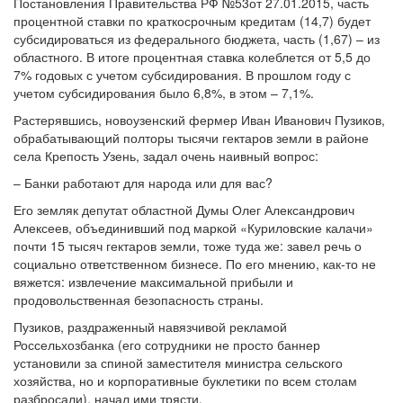
Постановления Правительства РФ №53от 27.01.2015, часть
процентной ставки по краткосрочным кредитам (14,7) будет
субсидироваться из федерального бюджета, часть (1,67) – из
областного. В итоге процентная ставка колеблется от 5,5 до
7% годовых с учетом субсидирования. В прошлом году с
учетом субсидирования было 6,8%, в этом – 7,1%.
Растерявшись, новоузенский фермер Иван Иванович Пузиков,
обрабатывающий полторы тысячи гектаров земли в районе
села Крепость Узень, задал очень наивный вопрос:
– Банки работают для народа или для вас?
Его земляк депутат областной Думы Олег Александрович
Алексеев, объединивший под маркой «Куриловские калачи»
почти 15 тысяч гектаров земли, тоже туда же: завел речь о
социально ответственном бизнесе. По его мнению, как-то не
вяжется: извлечение максимальной прибыли и
продовольственная безопасность страны.
Пузиков, раздраженный навязчивой рекламой
Россельхозбанка (его сотрудники не просто баннер
установили за спиной заместителя министра сельского
хозяйства, но и корпоративные буклетики по всем столам
разбросали), начал ими трясти.