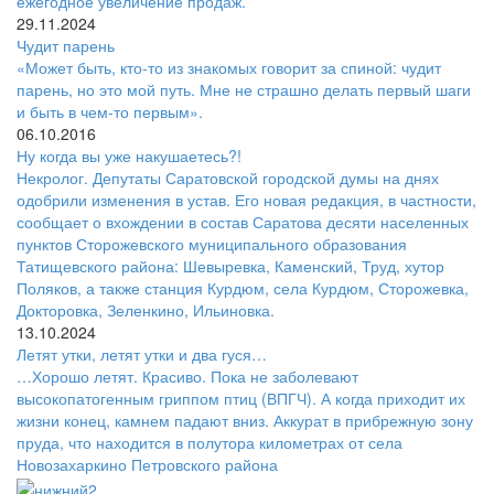
ежегодное увеличение продаж.
29.11.2024
Чудит парень
«Может быть, кто-то из знакомых говорит за спиной: чудит
парень, но это мой путь. Мне не страшно делать первый шаги
и быть в чем-то первым».
06.10.2016
Ну когда вы уже накушаетесь?!
Некролог. Депутаты Саратовской городской думы на днях
одобрили изменения в устав. Его новая редакция, в частности,
сообщает о вхождении в состав Саратова десяти населенных
пунктов Сторожевского муниципального образования
Татищевского района: Шевыревка, Каменский, Труд, хутор
Поляков, а также станция Курдюм, села Курдюм, Сторожевка,
Докторовка, Зеленкино, Ильиновка.
13.10.2024
Летят утки, летят утки и два гуся…
…Хорошо летят. Красиво. Пока не заболевают
высокопатогенным гриппом птиц (ВПГЧ). А когда приходит их
жизни конец, камнем падают вниз. Аккурат в прибрежную зону
пруда, что находится в полутора километрах от села
Новозахаркино Петровского района