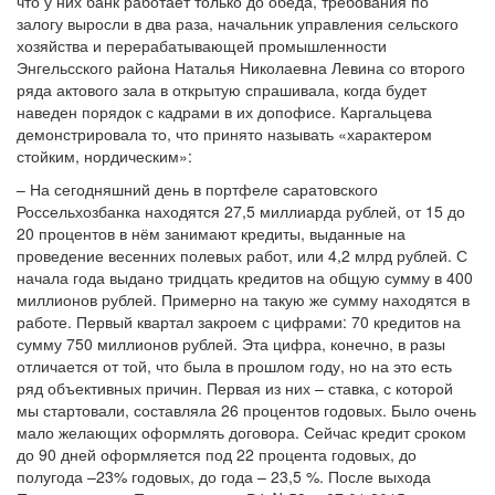
что у них банк работает только до обеда, требования по
залогу выросли в два раза, начальник управления сельского
хозяйства и перерабатывающей промышленности
Энгельсского района Наталья Николаевна Левина со второго
ряда актового зала в открытую спрашивала, когда будет
наведен порядок с кадрами в их допофисе. Каргальцева
демонстрировала то, что принято называть «характером
стойким, нордическим»:
– На сегодняшний день в портфеле саратовского
Россельхозбанка находятся 27,5 миллиарда рублей, от 15 до
20 процентов в нём занимают кредиты, выданные на
проведение весенних полевых работ, или 4,2 млрд рублей. С
начала года выдано тридцать кредитов на общую сумму в 400
миллионов рублей. Примерно на такую же сумму находятся в
работе. Первый квартал закроем с цифрами: 70 кредитов на
сумму 750 миллионов рублей. Эта цифра, конечно, в разы
отличается от той, что была в прошлом году, но на это есть
ряд объективных причин. Первая из них – ставка, с которой
мы стартовали, составляла 26 процентов годовых. Было очень
мало желающих оформлять договора. Сейчас кредит сроком
до 90 дней оформляется под 22 процента годовых, до
полугода –23% годовых, до года – 23,5 %. После выхода