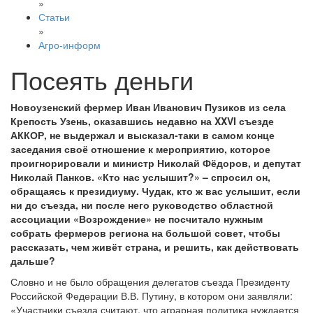
»
Статьи
»
Агро-информ
Посеять деньги
Новоузенский фермер Иван Иванович Пузиков из села
Крепость Узень, оказавшись недавно на XXVI съезде
АККОР, не выдержал и высказал-таки в самом конце
заседания своё отношение к мероприятию, которое
проигнорировали и министр Николай Фёдоров, и депутат
Николай Панков. «Кто нас услышит?» – спросил он,
обращаясь к президиуму. Чудак, кто ж вас услышит, если
ни до съезда, ни после него руководство областной
ассоциации «Возрождение» не посчитало нужным
собрать фермеров региона на большой совет, чтобы
рассказать, чем живёт страна, и решить, как действовать
дальше?
Словно и не было обращения делегатов съезда Президенту
Российской Федерации В.В. Путину, в котором они заявляли:
«Участники съезда считают, что аграрная политика нуждается