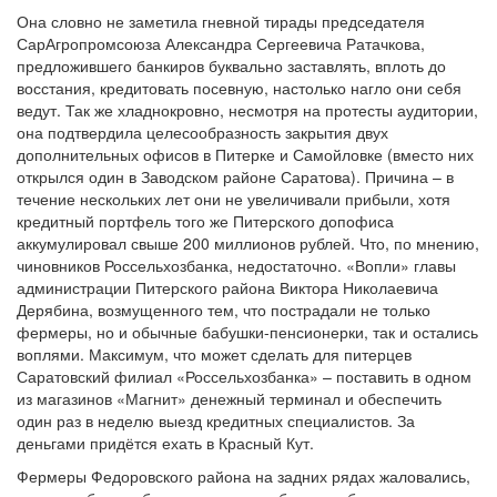
Она словно не заметила гневной тирады председателя
СарАгропромсоюза Александра Сергеевича Ратачкова,
предложившего банкиров буквально заставлять, вплоть до
восстания, кредитовать посевную, настолько нагло они себя
ведут. Так же хладнокровно, несмотря на протесты аудитории,
она подтвердила целесообразность закрытия двух
дополнительных офисов в Питерке и Самойловке (вместо них
открылся один в Заводском районе Саратова). Причина – в
течение нескольких лет они не увеличивали прибыли, хотя
кредитный портфель того же Питерского допофиса
аккумулировал свыше 200 миллионов рублей. Что, по мнению,
чиновников Россельхозбанка, недостаточно. «Вопли» главы
администрации Питерского района Виктора Николаевича
Дерябина, возмущенного тем, что пострадали не только
фермеры, но и обычные бабушки-пенсионерки, так и остались
воплями. Максимум, что может сделать для питерцев
Саратовский филиал «Россельхозбанка» – поставить в одном
из магазинов «Магнит» денежный терминал и обеспечить
один раз в неделю выезд кредитных специалистов. За
деньгами придётся ехать в Красный Кут.
Фермеры Федоровского района на задних рядах жаловались,