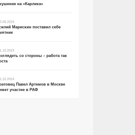
кушение на «Карлика»
0.09.2024
силий Марискин поставил себе
мятник
1.10.2024
поглядеть со стороны – работа так
оста
1.10.2024
ратовец Павел Артемов в Москве
имет участие в РАФ