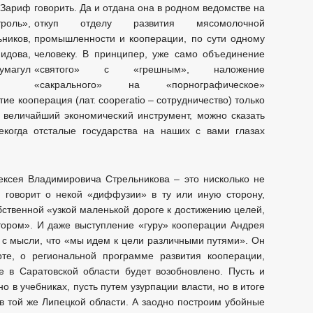
говорить. Да и отдана она в родном ведомстве на
откуп отделу развития мясомолочной
промышленности и кооперации, по сути одному
человеку. В принципер, уже само объединение
«святого» с «грешным», наложение
«сакрального» на «порнографическое»
тие кооперация (лат. cooperatio – сотрудничество) только
о величайший экономический инструмент, можно сказать
екогда отсталые государства на наших с вами глазах
ксея Владимировича Стрельникова – это нисколько не
 говорит о некой «диффузии» в ту или иную сторону,
бственной «узкой маленькой дороге к достижению целей,
тором». И даже выступление «гуру» кооперации Андрея
 с мысли, что «мы идем к цели различными путями». Он
рте, о региональной программе развития кооперации,
е в Саратовской области будет возобновлено. Пусть и
но в учебниках, пусть путем узурпации власти, но в итоге
 в той же Липецкой области. А заодно построим убойные