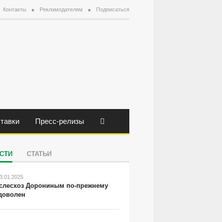
Контакты
Рекламодателям
Подписаться
тавки
Пресс-релизы
СТИ
СТАТЬИ
3.01.2025
слесхоз Дорониным по-прежнему
доволен