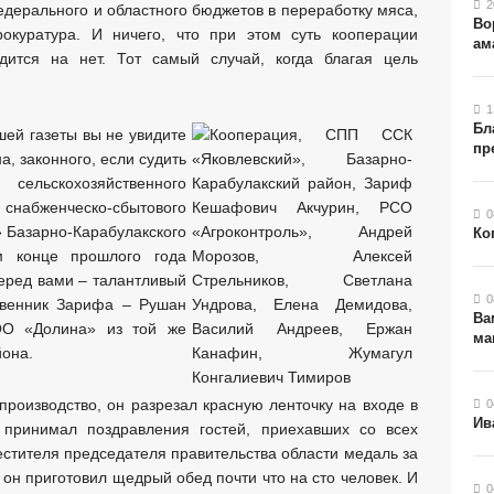
2
едерального и областного бюджетов в переработку мяса,
Во
окуратура. И ничего, что при этом суть кооперации
ам
дится на нет. Тот самый случай, когда благая цель
1
Бл
ей газеты вы не увидите
пр
, законного, если судить
ельскохозяйственного
 снабженческо-сбытового
0
 Базарно-Карабулакского
Ко
м конце прошлого года
перед вами – талантливый
0
твенник Зарифа – Рушан
Ва
ОО «Долина» из той же
ма
йона.
производство, он разрезал красную ленточку на входе в
0
Ив
принимал поздравления гостей, приехавших со всех
местителя председателя правительства области медаль за
 он приготовил щедрый обед почти что на сто человек. И
0