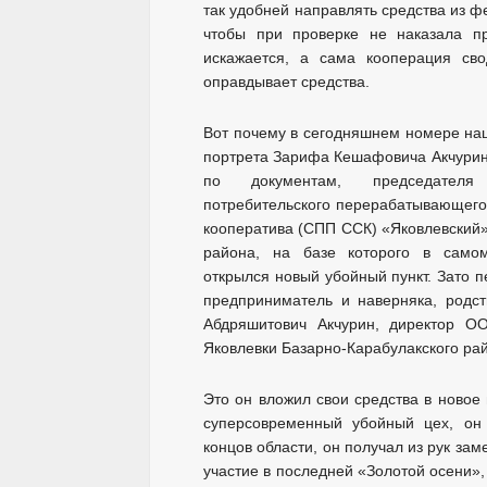
так удобней направлять средства из ф
чтобы при проверке не наказала пр
искажается, а сама кооперация сво
оправдывает средства.
Вот почему в сегодняшнем номере наш
портрета Зарифа Кешафовича Акчурина
по документам, председателя с
потребительского перерабатывающего
кооператива (СПП ССК) «Яковлевский»
района, на базе которого в само
открылся новый убойный пункт. Зато 
предприниматель и наверняка, родс
Абдряшитович Акчурин, директор О
Яковлевки Базарно-Карабулакского ра
Это он вложил свои средства в новое 
суперсовременный убойный цех, он 
концов области, он получал из рук за
участие в последней «Золотой осени»,