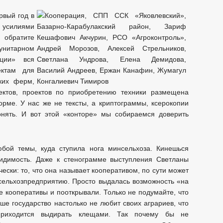
рвый год в
 усилиями
 обратите
нитарном
ации» вся
ктам для
ких ферм,
ектов, проектов по приобретению техники размещена
рме. У нас же не тексты, а криптограммы, ксерокопии
онять. И вот этой «конторе» мы собираемся доверить
юбой темы, куда ступила нога минсельхоза. Кинешься
видимость. Даже к стенограмме выступления Светланы
ески: то, что она называет кооперативом, по сути может
сельхозпредприятию. Просто выдалась возможность «на
се кооперативы и пооткрывали. Только не подумайте, что
ше государство настолько не любит своих аграриев, что
риходится выдирать клещами. Так почему бы не