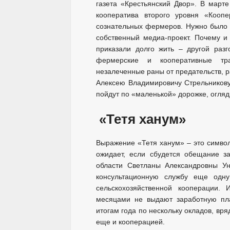
газета «Крестьянский Двор». В марте
кооператива второго уровня «Коопе
сознательных фермеров. Нужно было о
собственный медиа-проект. Почему и 
приказали долго жить – другой раз
фермерские и кооперативные тр
незалеченные раны от предательств, р
Алексею Владимировичу Стрельникову 
пойдут по «маленькой» дорожке, огляд
«Тетя ханум»
Выражение «Тетя ханум» – это символ
ожидает, если сбудется обещание за
области Светланы Александровны Ун
консультационную службу еще одну
сельскохозяйственной кооперации.
месяцами не выдают заработную пла
итогам года по нескольку окладов, вр
еще и кооперацией.