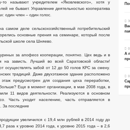
-то называют учредителем «Яковлевского», хотя у
По
телей не бывает. Управление деятельностью кооператива
х: один член – один голос.
3
Ва
 на самом деле сельскохозяйственный потребительский
па
згорелись основные прения на семинаре, который после
льской школе села Шняево.
0
А 
уриных за апофеоз кооперации, понятно. Цех ведь и в
пр
 на зависть. Лучший во всей Саратовской области!
 осуществлять забой от 12 до 50 голов КРС за смену.
нских традиций. Даже двухэтажное здание расположено
0
й этаж предусмотрен для создания цеха переработки,
Са
пр
 больше? Еще в момент организации, в мае 2008 года, в
или 11 видов деятельности. Реализуются в основном
о. Часть уходит населению, часть отправляется в
. За последние
продукции увеличился с 19,4 млн рублей в 2014 году до
3,7 раза к уровню 2014 года, к уровню 2015 года – в 2,6