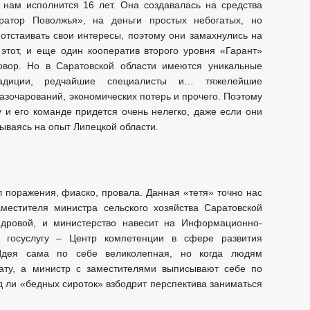
 нам исполнится 16 лет. Она создавалась на средства
ратор Поволжья», на деньги простых небогатых, но
тстаивать свои интересы, поэтому они замахнулись на
этот, и еще один кооператив второго уровня «Гарант»
говор. Но в Саратовской области имеются уникальные
адиции, редчайшие специалисты и… тяжелейшие
азочарований, экономических потерь и прочего. Поэтому
и его команде придется очень нелегко, даже если они
ываясь на опыт Липецкой области.
 поражения, фиаско, провала. Данная «тетя» точно нас
местителя министра сельского хозяйства Саратовской
дровой, и министерство навесит на Информационно-
 госуслугу – Центр компетенции в сфере развития
 Идея сама по себе великолепная, но когда людям
ту, а министр с заместителями выписывают себе по
яд ли «бедных сироток» взбодрит перспектива заниматься