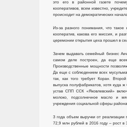
это его в районной газете почему
кооперативов, всем известно, учреди
происходит на демократических начала
Из-за разного понимания, что такое
кооператив, какова его миссия, и ра
церемонии открытия цеха прошел в се
Зачем выдавать семейный бизнес Акч
самом деле построен, да еще всем
Производственные мощности позволяют
Да еще с соблюдением всех мусульма
так, как того требует Коран. Второ
выпуска полуфабрикатов, хотя куда ж
устав СПП ССК «Яковлевский» включ
молоко, подсолнечное масло и мяс
учреждения социальной сферы района
3 года объем выручки от реализации 
72,9 млн рублей в 2016 году – рост в 