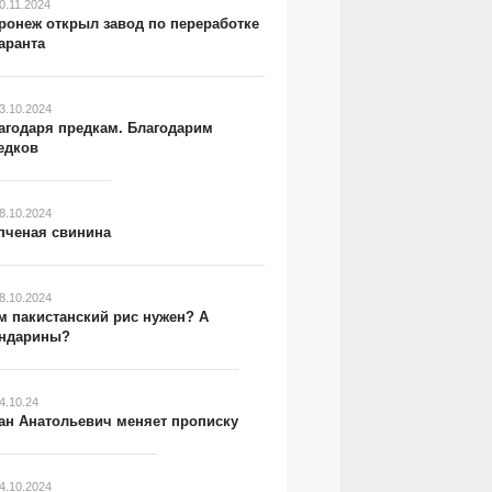
0.11.2024
ронеж открыл завод по переработке
аранта
3.10.2024
агодаря предкам. Благодарим
едков
8.10.2024
пченая свинина
8.10.2024
м пакистанский рис нужен? А
ндарины?
4.10.24
ан Анатольевич меняет прописку
4.10.2024