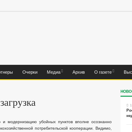
ртнеры
Очерки
Медиа
Архив
О газете
Выс
НОВО
загрузка
1
Ро
не
во и модернизацию убойных пунктов вполне осознанно
кохозяйственной потребительской кооперации. Видимо,