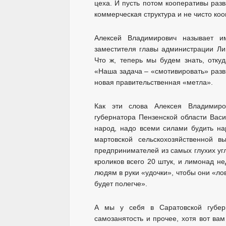
цеха. И пусть потом кооперативы разва
коммерческая структура и не чисто коо
Алексей Владимирович называет им
заместителя главы администрации Лип
Что ж, теперь мы будем знать, откуд
«Наша задача – «смотивировать» разв
новая правительственная «метла».
Как эти слова Алексея Владимир
губернатора Пензенской области Васи
народ, надо всеми силами будить на
мартовской сельскохозяйственной в
предпринимателей из самых глухих угло
кроликов всего 20 штук, и лимонад н
людям в руки «удочки», чтобы они «ло
будет полегче».
А мы у себя в Саратовской губерн
самозанятость и прочее, хотя вот ва