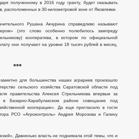
аря полученному в 2016 году гранту, будет оказывать
в, расположенных в 30-километровой зоне от Яковлевки.
ачительного Рушана Акчурина справедливо называют
йвером» (это слово особенно полюбилось зампреду
ельникову) кооператива, в котором по официальной
плату они получают на уровне 18 тысяч рублей в месяц.
***
незаметно для большинства наших аграриев произошло
терство сельского хозяйства Саратовской области под
теля правительства Алексея Стрельникова впервые за
о в Базарно-Карабулакском районе совещание под
зяйственной кооперации». Да еще пригласило в гости
ктора РСО «Агроконтроль» Андрея Морозова и Галину
Давненько власть не поднимала этой темы, что и