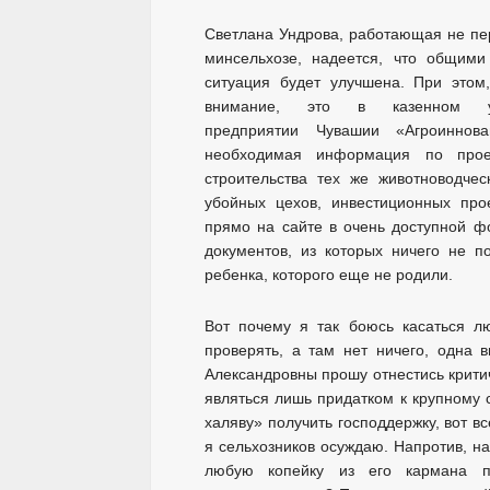
Светлана Ундрова, работающая не пе
минсельхозе, надеется, что общими
ситуация будет улучшена. При этом,
внимание, это в казенном у
предприятии Чувашии «Агроиннов
необходимая информация по прое
строительства тех же животноводчес
убойных цехов, инвестиционных про
прямо на сайте в очень доступной фо
документов, из которых ничего не п
ребенка, которого еще не родили.
Вот почему я так боюсь касаться л
проверять, а там нет ничего, одна 
Александровны прошу отнестись критич
являться лишь придатком к крупному 
халяву» получить господдержку, вот в
я сельхозников осуждаю. Напротив, на
любую копейку из его кармана п