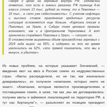
Говоря о ценах на зерновые внутри РФ, Злочевский
отметил, что если в южных регионах РФ пшеница 4-го
класса стоит 13 тыс. рублей за тонну, то в Поволжье —
10 тыс., а «это уже себестоимость». С учетом инфляции
и высоких ставок привлечения кредитных ресурсов
ситуация осложняется еще больше. «Картина плохая в
Поволжье, на Урале, в Сибири тоже ценовые провалы
возникают, как и в Центральном Черноземье. А вот
хронически страдают Поволжье и Урал», — сетует он.
В стоимостном выражении объем производства зерновых с
2019 года вырос на 56%, а издержки за это же время
увеличились на 62%, «это прямой показатель, что мы в
минусе, в убытках».
Из новых проблем, на которые указывает Злочевский, —
введение квот на ввоз в Россию семян из недружественных
стран. «Квоты распределили, но не так, как изначально
доваривались», их получили «компании, которых никто не
знает». «Компании, которые являются производителями и
поставщиками семян, в шоке, так как „мы же договаривались:
получим квоты и займемся локализацией на территории РФ, а
тут нас бортанули“», — разъясняет их позицию президент