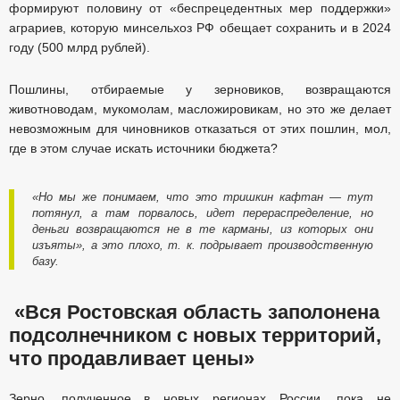
формируют половину от «беспрецедентных мер поддержки»
аграриев, которую минсельхоз РФ обещает сохранить и в 2024
году (500 млрд рублей).
Пошлины, отбираемые у зерновиков, возвращаются
животноводам, мукомолам, масложировикам, но это же делает
невозможным для чиновников отказаться от этих пошлин, мол,
где в этом случае искать источники бюджета?
«Но мы же понимаем, что это тришкин кафтан — тут
потянул, а там порвалось, идет перераспределение, но
деньги возвращаются не в те карманы, из которых они
изъяты», а это плохо, т. к. подрывает производственную
базу.
«Вся Ростовская область заполонена
подсолнечником с новых территорий,
что продавливает цены»
Зерно, полученное в новых регионах России, пока не