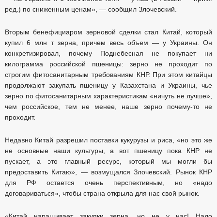
ред.) по сниженным ценам», — сообщил Злочевский.
Вторым бенефициаром зерновой сделки стал Китай, который
купил 6 млн т зерна, причем весь объем — у Украины. Он
конкретизировал, почему Поднебесная не покупает ни
килограмма российской пшеницы: зерно не проходит по
строгим фитосанитарным требованиям КНР. При этом китайцы
продолжают закупать пшеницу у Казахстана и Украины, чье
зерно по фитосанитарным характеристикам «ничуть не лучше»,
чем российское, тем не менее, наше зерно почему-то не
проходит.
Недавно Китай разрешил поставки кукурузы и риса, «но это же
не основные наши культуры, а вот пшеницу пока КНР не
пускает, а это главный ресурс, который мы могли бы
предоставить Китаю», — возмущался Злочевский. Рынок КНР
для РФ остается очень перспективным, но «надо
договариваться», чтобы страна открыла для нас свой рынок.
«Китай наращивает закупки зерна, но не у нас! Надо