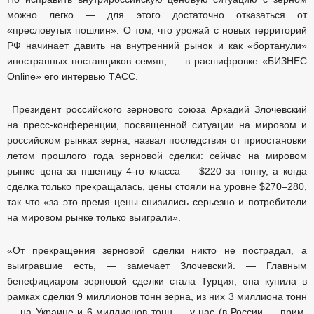
можно легко — для этого достаточно отказаться от
«пресловутых пошлин». О том, что урожай с новых территорий
РФ начинает давить на внутренний рынок и как «бортанули»
иностранных поставщиков семян, — в расшифровке «БИЗНЕС
Online» его интервью ТАСС.
Президент российского зернового союза Аркадий Злочевский
на пресс-конференции, посвященной ситуации на мировом и
российском рынках зерна, назвал последствия от приостановки
летом прошлого года зерновой сделки: сейчас на мировом
рынке цена за пшеницу 4-го класса — $220 за тонну, а когда
сделка только прекращалась, цены стояли на уровне $270–280,
так что «за это время цены снизились серьезно и потребители
на мировом рынке только выиграли».
«От прекращения зерновой сделки никто не пострадал, а
выигравшие есть, — замечает Злочевский. — Главным
бенефициаром зерновой сделки стала Турция, она купила в
рамках сделки 9 миллионов тонн зерна, из них 3 миллиона тонн
— на Украине и 6 миллионов тонн — у нас (в России — прим.