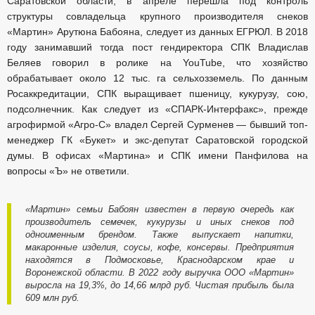
Саратовской области, в апреле перешла под контроль
структуры совладельца крупного производителя снеков
«Мартин» Арутюна Бабояна, следует из данных ЕГРЮЛ. В 2018
году занимавший тогда пост гендиректора СПК Владислав
Беляев говорил в ролике на YouTube, что хозяйство
обрабатывает около 12 тыс. га сельхозземель. По данным
Росаккредитации, СПК выращивает пшеницу, кукурузу, сою,
подсолнечник. Как следует из «СПАРК-Интерфакс», прежде
агрофирмой «Агро-С» владел Сергей Сурменев — бывший топ-
менеджер ГК «Букет» и экс-депутат Саратовской городской
думы. В офисах «Мартина» и СПК имени Панфилова на
вопросы «Ъ» не ответили.
«Мартин» семьи Бабоян известен в первую очередь как
производитель семечек, кукурузы и иных снеков под
одноименным брендом. Также выпускает напитки,
макаронные изделия, соусы, кофе, консервы. Предприятия
находятся в Подмосковье, Краснодарском крае и
Воронежской области. В 2022 году выручка ООО «Мартин»
выросла на 19,3%, до 14,66 млрд руб. Чистая прибыль была
609 млн руб.