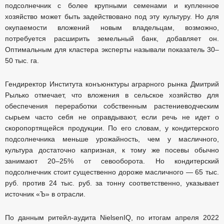
подсолнечник с более крупными семенами и купленное
хозяйство может быть задействовано под эту культуру. Но для
окупаемости вложений новым владельцам, возможно,
потребуется расширить земельный банк, добавляет он.
Оптимальным для кластера эксперты называли показатель 30–
50 тыс. га.
Гендиректор Института конъюнктуры аграрного рынка Дмитрий
Рылько отмечает, что вложения в сельское хозяйство для
обеспечения переработки собственным растениеводческим
сырьем часто себя не оправдывают, если речь не идет о
скоропортящейся продукции. По его словам, у кондитерского
подсолнечника меньше урожайность, чем у масличного,
культура достаточно капризная, к тому же посевы обычно
занимают 20–25% от севооборота. Но кондитерский
подсолнечник стоит существенно дороже масличного — 65 тыс.
руб. против 24 тыс. руб. за тонну соответственно, указывает
источник «Ъ» в отрасли.
По данным ритейл-аудита NielsenIQ, по итогам апреля 2022