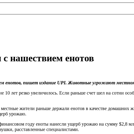
 с нашествием енотов
ем енотов, пишет издание UPI. Животные угрожают местном
е 10 лет резко увеличилось. Если раньше счет шел на сотни осо
что местные жители раньше держали енотов в качестве домашних
щерб урожаю.
 финансовом году еноты нанесли ущерб урожаю на сумму $2,8 м
овушки, расставленные специалистами.