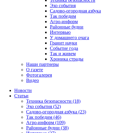
Техника безопасности
Эхо события
Садово-огородная азбука
Так победим
Агро-информ
Районные будни
Интервью
У домашнего очага
Гранит науки
Событие года
Так и живем
Хроника страды
Наши партнеры
О газете
Фотогалерея
Видео
Новости
Статьи
Техника безопасности (18)
Эхо события (52)
Садово-огородная азбука (23)
Так победим (46)
Агро-информ (109)
Районные будни (38)