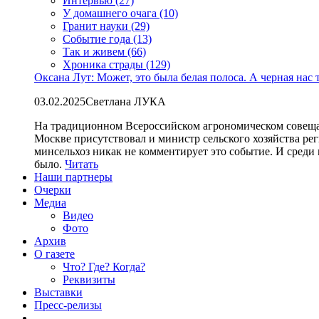
Интервью (27)
У домашнего очага (10)
Гранит науки (29)
Событие года (13)
Так и живем (66)
Хроника страды (129)
Оксана Лут: Может, это была белая полоса. А черная нас 
03.02.2025
Светлана ЛУКА
На традиционном Всероссийском агрономическом совеща
Москве присутствовал и министр сельского хозяйства ре
минсельхоз никак не комментирует это событие. И среди
было.
Читать
Наши партнеры
Очерки
Медиа
Видео
Фото
Архив
О газете
Что? Где? Когда?
Реквизиты
Выставки
Пресс-релизы