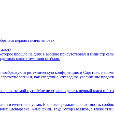
бралась первая тысяча человек.
о ждет?
торое прошло на днях в Москве присутствовал и министр сельс
ажденных наших земляков не было.
ая ноябрьскую агротехническую конференцию в Саратове, напо
агротехнологий и, как следствие, ежегодное увеличение продаж
ень, но это мой путь. Мне не страшно делать первый шаги и быт
или изменения в устав. Его новая редакция, в частности, сообщ
на: Шевыревка, Каменский, Труд, хутор Поляков, а также стан