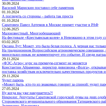
30.09.2024
Василий Марискин поставил себе памятник
01.10.2024
А поглядеть со стороны – работа так проста
01.10.2024
Саратовец Павел Артемов в Москве примет участие в РАФ
12.06.2025
Малоизвестный. Многообещающий
На фестивале «Крестьянская колея» в Невежкино в этом году со
03.02.2025
Оксана Лут: Может, это была белая полоса. А черная нас тольк
На традиционном Всероссийском агрономическом совещании, ко
минсельхоз никак не комментирует это событие. И среди нагр
29.11.2024
«ФЭС-Агро»: курс на премиум-сегмент не меняется
Константин Абраменко, директор дивизиона «Волга», открыв
поставка хозяйствам исключительно качественных продуктов и 
29.11.2024
Чудит парень
«Может быть, кто-то из знакомых говорит за спиной: чудит пар
27.05.2024
Ну когда вы уже накушаетесь?!
Некролог. Депутаты Саратовской городской думы на днях одобр
Сторожевского муниципального образования Татищевского райо
Зеленкино, Ильиновка.