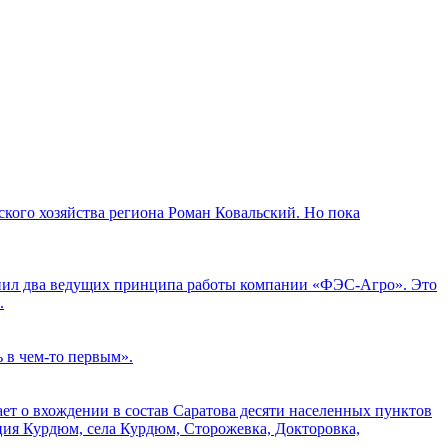
кого хозяйства региона Роман Ковальский. Но пока
мнил два ведущих принципа работы компании «ФЭС-Агро». Это
.
ь в чем-то первым».
ает о вхождении в состав Саратова десяти населенных пунктов
ция Курдюм, села Курдюм, Сторожевка, Докторовка,