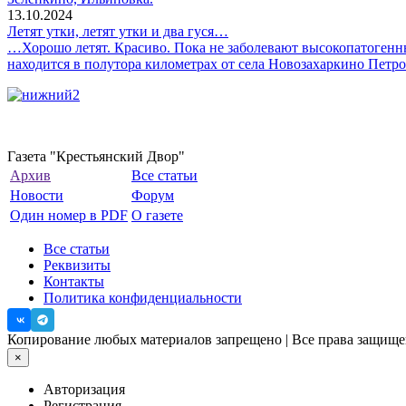
13.10.2024
Летят утки, летят утки и два гуся…
…Хорошо летят. Красиво. Пока не заболевают высокопатогенны
находится в полутора километрах от села Новозахаркино Петр
Газета "Крестьянский Двор"
Архив
Все статьи
Новости
Форум
Один номер в PDF
О газете
Все статьи
Реквизиты
Контакты
Политика конфиденциальности
Копирование любых материалов запрещено | Все права защи
×
Авторизация
Регистрация