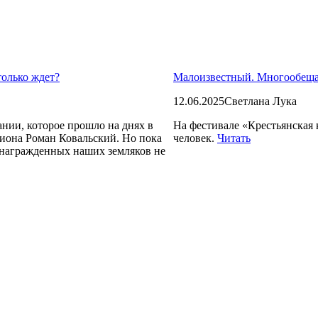
только ждет?
Малоизвестный. Многообе
12.06.2025
Светлана Лука
нии, которое прошло на днях в
На фестивале «Крестьянская 
гиона Роман Ковальский. Но пока
человек.
Читать
 награжденных наших земляков не