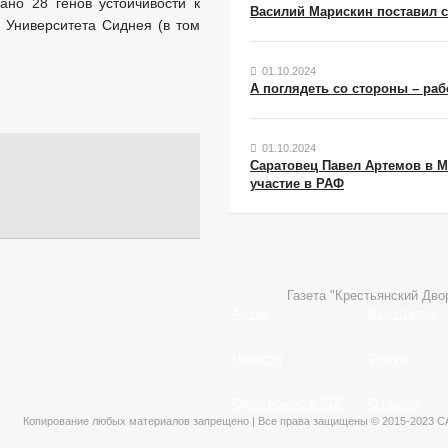
но 28 генов устойчивости к
Василий Марискин поставил с
 Университета Сиднея (в том
01.10.2024
А поглядеть со стороны – раб
01.10.2024
Саратовец Павел Артемов в М
участие в РАФ
Газета "Крестьянский Дво
Архив
Все статьи
Новости
Форум
Один номер в PDF
О газете
Копирование любых материалов запрещено | Все права защищены © 2015-2023 