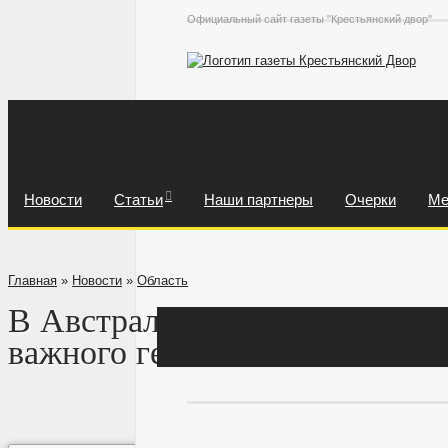
Официальный сайт газеты "Крестьянский двор"
Новости
Статьи
Наши партнеры
Очерки
Ме
Главная
»
Новости
»
Область
В Австралии раскрыта послед
важного гена