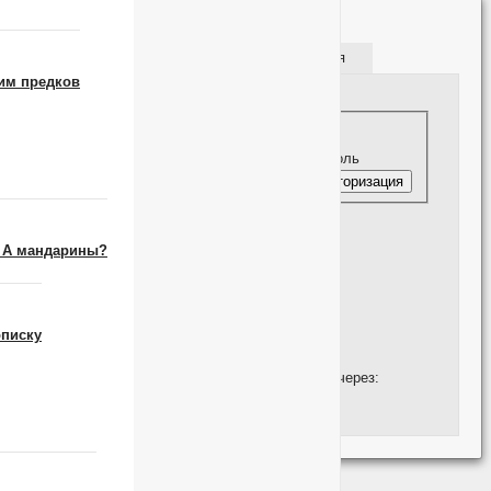
×
Авторизация
Регистрация
им предков
Авторизация
Имя пользователя
Пароль
? А мандарины?
описку
Войти через соцсети:
Вы можете авторизоваться на сайте через:
Vkontakte
Yandex