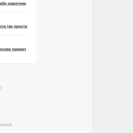
ебе памятник
ота так проста
оскве примет
р"
САРАТОВ