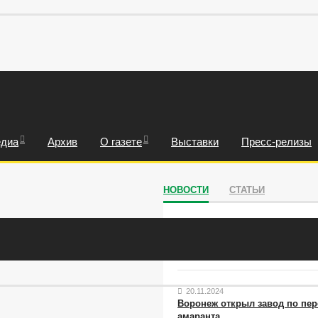
диа
Архив
О газете
Выставки
Пресс-релизы
НОВОСТИ
СТАТЬИ
овательность
13.01.2025
Рослесхоз Дорониным по-пр
недоволен
20.11.2024
Воронеж открыл завод по пер
амаранта