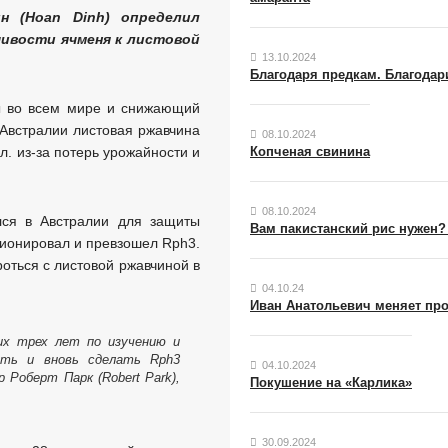
н (Hoan Dinh) определил
чивости ячменя к листовой
13.10.2024
Благодаря предкам. Благодар
ы во всем мире и снижающий
 Австралии листовая ржавчина
08.10.2024
. из-за потерь урожайности и
Копченая свинина
08.10.2024
лся в Австралии для защиты
Вам пакистанский рис нужен
ционировал и превзошел Rph3.
оться с листовой ржавчиной в
04.10.24
Иван Анатольевич меняет пр
их трех лет по изучению и
ать и вновь сделать Rph3
04.10.2024
Роберт Парк (Robert Park),
Покушение на «Карлика»
30.09.2024