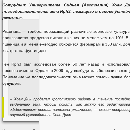
Сотрудник Университета Сиднея (Австралия) Хоан Ди
последовательность гена Rph3, лежащего в основе устой
ржавчине.
Ржавчина — грибок, поражающий различные зерновые культур
производство продуктов питания из них не менее чем на 10%. В
пшеница и ячменя ежегодно обходится фермерам в 350 млн. долл
х затрат на фунгициды.
Ген Rph3 был исследован более 50 лет назад и использова
посевов ячменя. Однако в 2009 году возбудитель болезни эволю
Понимание же последовательности гена может помочь лучше бор
будущем.
– Хоан Дин проделал кропотливою работу в течение последн
выделению гена, чтобы понять, как можно его редактиров
эффективным против патогена ржавчины», — сказал профессор 
научный руководитель Хоан Диня.