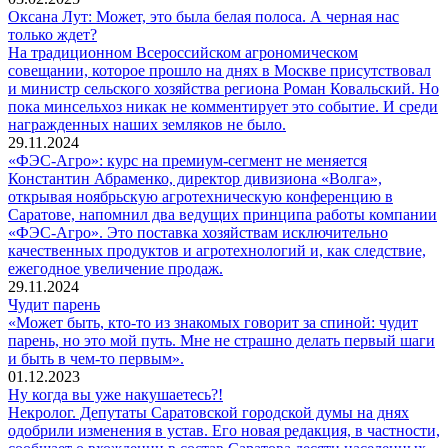
Оксана Лут: Может, это была белая полоса. А черная нас
только ждет?
На традиционном Всероссийском агрономическом
совещании, которое прошло на днях в Москве присутствовал
и министр сельского хозяйства региона Роман Ковальский. Но
пока минсельхоз никак не комментирует это событие. И среди
награжденных наших земляков не было.
29.11.2024
«ФЭС-Агро»: курс на премиум-сегмент не меняется
Константин Абраменко, директор дивизиона «Волга»,
открывая ноябрьскую агротехническую конференцию в
Саратове, напомнил два ведущих принципа работы компании
«ФЭС-Агро». Это поставка хозяйствам исключительно
качественных продуктов и агротехнологий и, как следствие,
ежегодное увеличение продаж.
29.11.2024
Чудит парень
«Может быть, кто-то из знакомых говорит за спиной: чудит
парень, но это мой путь. Мне не страшно делать первый шаги
и быть в чем-то первым».
01.12.2023
Ну когда вы уже накушаетесь?!
Некролог. Депутаты Саратовской городской думы на днях
одобрили изменения в устав. Его новая редакция, в частности,