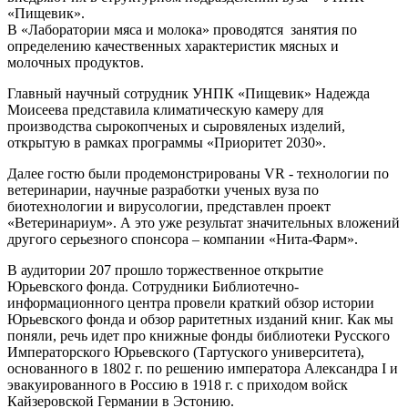
«Пищевик».
В «Лаборатории мяса и молока» проводятся занятия по
определению качественных характеристик мясных и
молочных продуктов.
Главный научный сотрудник УНПК «Пищевик» Надежда
Моисеева представила климатическую камеру для
производства сырокопченых и сыровяленых изделий,
открытую в рамках программы «Приоритет 2030».
Далее гостю были продемонстрированы VR - технологии по
ветеринарии, научные разработки ученых вуза по
биотехнологии и вирусологии, представлен проект
«Ветеринариум». А это уже результат значительных вложений
другого серьезного спонсора – компании «Нита-Фарм».
В аудитории 207 прошло торжественное открытие
Юрьевского фонда. Сотрудники Библиотечно-
информационного центра провели краткий обзор истории
Юрьевского фонда и обзор раритетных изданий книг. Как мы
поняли, речь идет про книжные фонды библиотеки Русского
Императорского Юрьевского (Тартуского университета),
основанного в 1802 г. по решению императора Александра I и
эвакуированного в Россию в 1918 г. с приходом войск
Кайзеровской Германии в Эстонию.