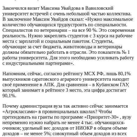
Закончился визит Максима Увайдова в Вавиловский
университет встречей с очень небольшой частью коллектива.
В заключение Максим Увайдов сказал: «Нужно максимальное
количество обучающихся трудоустроить по специальности.
Специалистов по ветеринарии – на все 90 %. Это современная
реальность. Нужно закреплять студентов с 3 курса на рабочие
места с зарплатой и социальным пакетом. Студенты,
обучающие за счет бюджета, животноводы и ветеринары
должны обязательно работать в отрасли. Это показатель № 1
работы университета. Для этого необходимо усиливать работу
с индустриальными партнерами».
Напомним, сейчас, согласно рейтингу МСХ РФ, лишь 80,1%
выпускников саратовского аграрного университета находит
своё применение в АПК. Для сравнения – в Кубанском ГАУ,
который занимает в рейтинге 3 место, эта цифра достигает
90,1%.
Почему администрация вуза так активно сейчас занимается
«Агроклассами» в провинциальных школах? Чтобы
претендовать на гранты по программе «Приоритет-30» , вузу
непременно нужно набрать не менее 4 тыс. обучающихся-
очников; удельный вес доходов от НИОКР в общем объеме
доходов – не менее 5%; совокупный объем доходов из всех