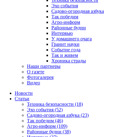
Техника безопасности
Эхо события
Садово-огородная азбука
Так победим
Агро-информ
Районные будни
Интервью
У домашнего очага
Гранит науки
Событие года
Так и живем
Хроника страды
Наши партнеры
О газете
Фотогалерея
Видео
Новости
Статьи
Техника безопасности (18)
Эхо события (52)
Садово-огородная азбука (23)
Так победим (46)
Агро-информ (109)
Районные будни (38)