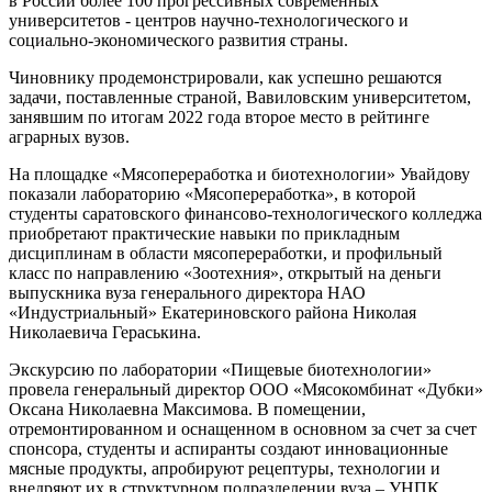
в России более 100 прогрессивных современных
университетов - центров научно-технологического и
социально-экономического развития страны.
Чиновнику продемонстрировали, как успешно решаются
задачи, поставленные страной, Вавиловским университетом,
занявшим по итогам 2022 года второе место в рейтинге
аграрных вузов.
На площадке «Мясопереработка и биотехнологии» Увайдову
показали лабораторию «Мясопереработка», в которой
студенты саратовского финансово-технологического колледжа
приобретают практические навыки по прикладным
дисциплинам в области мясопереработки, и профильный
класс по направлению «Зоотехния», открытый на деньги
выпускника вуза генерального директора НАО
«Индустриальный» Екатериновского района Николая
Николаевича Гераськина.
Экскурсию по лаборатории «Пищевые биотехнологии»
провела генеральный директор ООО «Мясокомбинат «Дубки»
Оксана Николаевна Максимова. В помещении,
отремонтированном и оснащенном в основном за счет за счет
спонсора, студенты и аспиранты создают инновационные
мясные продукты, апробируют рецептуры, технологии и
внедряют их в структурном подразделении вуза – УНПК