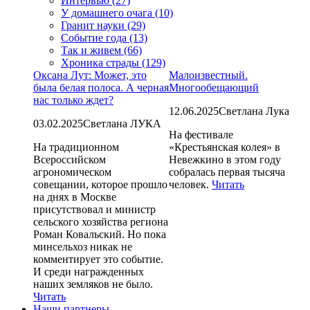
Интервью (27)
У домашнего очага (10)
Гранит науки (29)
Событие года (13)
Так и живем (66)
Хроника страды (129)
Оксана Лут: Может, это
Малоизвестный.
была белая полоса. А черная
Многообещающий
нас только ждет?
12.06.2025
Светлана Лука
03.02.2025
Светлана ЛУКА
На фестивале
На традиционном
«Крестьянская колея» в
Всероссийском
Невежкино в этом году
агрономическом
собралась первая тысяча
совещании, которое прошло
человек.
Читать
на днях в Москве
присутствовал и министр
сельского хозяйства региона
Роман Ковальский. Но пока
минсельхоз никак не
комментирует это событие.
И среди награжденных
наших земляков не было.
Читать
Наши партнеры