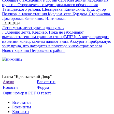
сообщает о вхождении в состав Саратова десяти населенных
пунктов Сторожевского муниципального образования
Татищевского района: Шевыревка, Каменский, Труд, хутор
Поляков, а также станция Курдюм, села Курдюм, Сторожевка,
Докторовка, Зеленкино, Ильиновка.
13.10.2024
Летят утки, летят утки и два гуся…
…Хорошо летят. Красиво. Пока не заболевают
высокопатогенным гриппом птиц (ВПГЧ). А когда приходит
их жизни конец, камнем падают вниз. Аккурат в прибрежную
зону пруда, что находится в полутора километрах от села
Новозахаркино Петровского района
Газета "Крестьянский Двор"
Архив
Все статьи
Новости
Форум
Один номер в PDF
О газете
Все статьи
Реквизиты
Контакты