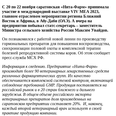
C 20 по 22 ноября саратовская «Нита-Фарм» принимала
участие в международной выставке VIV MEA 2023,
главном отраслевом мероприятии региона Ближний
Восток и Африка, в Абу-Даби (ОАЭ). А вчера на
предприятии побывал статс-секретарь – заместитель
Министра сельского хозяйства России Максим Увайдов.
Он познакомился с работой новой линии по производству
гормональных препаратов для повышения воспроизводства,
синхронизации половой охоты и комплексной терапии
болезней репродуктивной системы коров. Об этом сообщает
пресс-служба МСХ РФ.
Информация к сведению. Предприятие «Нита-Фарм»
производит более 90 ветеринарных лекарственных средств
различных фармацевтических групп. Их качество
обеспечивается комплексной системой контроля, включающей
соблюдение требований GMP. Продукция поставляется на
российский рынок и в 20 стран ближнего и дальнего
зарубежья. В общем объеме российского экспорта
ветеринарных препаратов доля произведенных на
саратовском предприятии составляет 20%. И, наконец,
каждый второй ветеринарный врач использует в своей
практике продукцию компании.