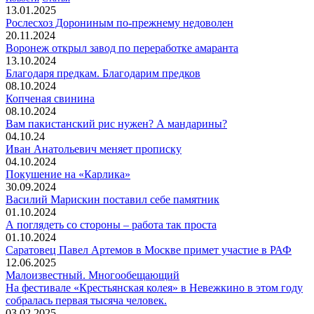
13.01.2025
Рослесхоз Дорониным по-прежнему недоволен
20.11.2024
Воронеж открыл завод по переработке амаранта
13.10.2024
Благодаря предкам. Благодарим предков
08.10.2024
Копченая свинина
08.10.2024
Вам пакистанский рис нужен? А мандарины?
04.10.24
Иван Анатольевич меняет прописку
04.10.2024
Покушение на «Карлика»
30.09.2024
Василий Марискин поставил себе памятник
01.10.2024
А поглядеть со стороны – работа так проста
01.10.2024
Саратовец Павел Артемов в Москве примет участие в РАФ
12.06.2025
Малоизвестный. Многообещающий
На фестивале «Крестьянская колея» в Невежкино в этом году
собралась первая тысяча человек.
03.02.2025