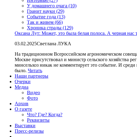
Интервью (27)
У домашнего очага (10)
Гранит науки (29)
Событие года (13)
Так и живем (66)
Хроника страды (129)
Оксана Лут: Может, это была белая полоса. А черная нас 
03.02.2025
Светлана ЛУКА
На традиционном Всероссийском агрономическом совеща
Москве присутствовал и министр сельского хозяйства ре
минсельхоз никак не комментирует это событие. И среди
было.
Читать
Наши партнеры
Очерки
Медиа
Видео
Фото
Архив
О газете
Что? Где? Когда?
Реквизиты
Выставки
Пресс-релизы