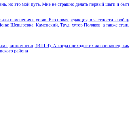
ень, но это мой путь. Мне не страшно делать первый шаги и быт
или изменения в устав. Его новая редакция, в частности, сообщ
на: Шевыревка, Каменский, Труд, хутор Поляков, а также стан
м гриппом птиц (ВПГЧ). А когда приходит их жизни конец, кам
овского района