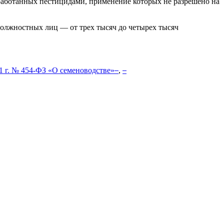
обработанных пестицидами, применение которых не разрешено на
должностных лиц — от трех тысяч до четырех тысяч
1 г. № 454-ФЗ «О семеноводстве»
,