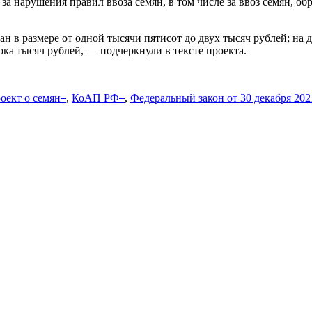
 за нарушения правил ввоза семян, в том числе за ввоз семян, 
н в размере от одной тысячи пятисот до двух тысяч рублей; на 
ка тысяч рублей, — подчеркнули в тексте проекта.
оект о семян
,
КоАП РФ
,
Федеральный закон от 30 декабря 202