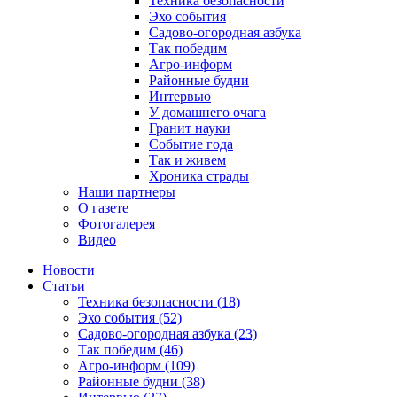
Техника безопасности
Эхо события
Садово-огородная азбука
Так победим
Агро-информ
Районные будни
Интервью
У домашнего очага
Гранит науки
Событие года
Так и живем
Хроника страды
Наши партнеры
О газете
Фотогалерея
Видео
Новости
Статьи
Техника безопасности (18)
Эхо события (52)
Садово-огородная азбука (23)
Так победим (46)
Агро-информ (109)
Районные будни (38)