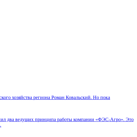
кого хозяйства региона Роман Ковальский. Но пока
мнил два ведущих принципа работы компании «ФЭС-Агро». Это
.