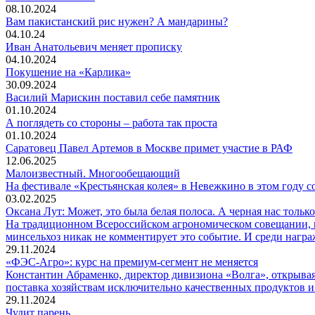
08.10.2024
Вам пакистанский рис нужен? А мандарины?
04.10.24
Иван Анатольевич меняет прописку
04.10.2024
Покушение на «Карлика»
30.09.2024
Василий Марискин поставил себе памятник
01.10.2024
А поглядеть со стороны – работа так проста
01.10.2024
Саратовец Павел Артемов в Москве примет участие в РАФ
12.06.2025
Малоизвестный. Многообещающий
На фестивале «Крестьянская колея» в Невежкино в этом году со
03.02.2025
Оксана Лут: Может, это была белая полоса. А черная нас тольк
На традиционном Всероссийском агрономическом совещании, ко
минсельхоз никак не комментирует это событие. И среди нагр
29.11.2024
«ФЭС-Агро»: курс на премиум-сегмент не меняется
Константин Абраменко, директор дивизиона «Волга», открыв
поставка хозяйствам исключительно качественных продуктов и 
29.11.2024
Чудит парень