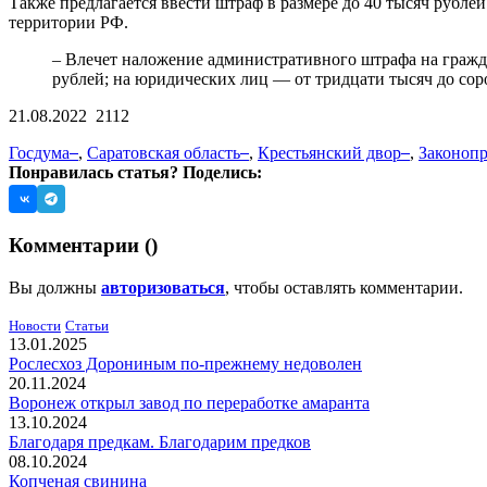
Также предлагается ввести штраф в размере до 40 тысяч рублей
территории РФ.
– Влечет наложение административного штрафа на гражда
рублей; на юридических лиц — от тридцати тысяч до соро
21.08.2022
2112
Госдума
,
Саратовская область
,
Крестьянский двор
,
Законопр
Понравилась статья? Поделись:
Комментарии (
)
Вы должны
авторизоваться
, чтобы оставлять комментарии.
Новости
Статьи
13.01.2025
Рослесхоз Дорониным по-прежнему недоволен
20.11.2024
Воронеж открыл завод по переработке амаранта
13.10.2024
Благодаря предкам. Благодарим предков
08.10.2024
Копченая свинина