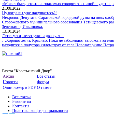
«Может быть, кто-то из знакомых говорит за спиной: чудит пар
21.08.2022
Ну когда вы уже накушаетесь?!
Некролог. Депутаты Саратовской городской думы на днях одобр
Сторожевского муниципального образования Татищевского райо
Зеленкино, Ильиновка.
13.10.2024
Летят утки, летят утки и два гуся…
…Хорошо летят. Красиво. Пока не заболевают высокопатогенны
находится в полутора километрах от села Новозахаркино Петр
Газета "Крестьянский Двор"
Архив
Все статьи
Новости
Форум
Один номер в PDF
О газете
Все статьи
Реквизиты
Контакты
Политика конфиденциальности