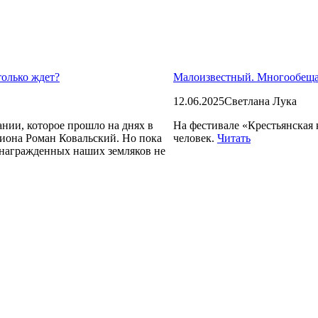
только ждет?
Малоизвестный. Многообе
12.06.2025
Светлана Лука
нии, которое прошло на днях в
На фестивале «Крестьянская 
гиона Роман Ковальский. Но пока
человек.
Читать
 награжденных наших земляков не