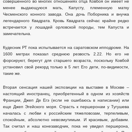
совершенного во многих отношениях отца Ковбоя он имеет не
менее выдающуюся мать, Капусту, племенную матку
Чесменского конного завода. Она дочь Поборника и внучка
легендарного Квадрата. Кровь Квадрата сейчас крайне редко
встречается у лошадей орловской породы, тем Капуста и
замечательна.
Кудесник РТ пока испытывается на саратовском ипподроме. На
1600 метрах показал среднюю резвость 2.22. Но его не
форсируют, берегут для старшего возраста, поскольку Ковбой
установил свой рекорд только в 5 лет. Его дети, по-видимости,
такие же.
Вторая сенсация нашей экспозиции на выставке в Москве –
настоящий иностранец, приобретенный в одном из хозяйств
Франции, Джеп Де Егэ (если не ошибаюсь в написании) или
еще Джеп Эгейского моря. Страсть к першеронам у Тугушева
началась с любви к российским тяжеловозам, терпеливым,
спокойным, абсолютно невозмутимым. И красивым, добавим.
Так считал и наш конезаводчик, пока не увидел першерона,