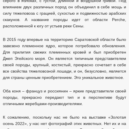
серого в яблоках, с густой, длинной и воздушной гривой. Под
влиянием двух различных пород он объединил в себе мощь и
силу тяжеловоза с грацией, сухостью и подвижностью арабских
скакунов. А название породы идет от области Perche,
расположенной к югу от устьев реки Сены.
В 2015 году впервые на территорию Саратовской области было
завезено племенное ядро, которое потребовало обновления.
Для прилития свежих племенных кровей и был приобретен
Джеп Эгейского моря. Он является типичным представителем
своей породы, крупный, костистый, прекрасно сочетает в себе
все свойства тяжеловозной лошади, и он, безусловно, является
для страны ценным приобретением. Это уникальное животное.
Оба коня – француз и россиянин – яркие представители своей
породы, прекрасно передают тип и в перспективе будут
отличными жеребцами-производителями.
К сожалению, поскольку нас не было на выставке «Золотая
осень 2022», у нас нет фотографий этих животных. Нет их и на