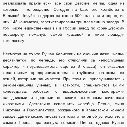
реализовать практически все свои детские мечты, одна из
которых – коневодство. Сегодня на базе его хозяйства в
Большой Чечуйке содержатся около 500 голов пяти пород, из
них 148 конематок, зарегистрированы три племенных завода. В
том числе единственный (!) в России завод по французскому
першерону, пожалуй, самой красивой в мире лошади-
тяжеловозу.
Несмотря на то что Рушан Харисович не окончил даже школы-
десятилетки (по легенде, его отчислили за непослушный
характер и неуспеваемость еще из 8 класса), он оказался
талантливым предпринимателем и глубоким знатоком тех
вещей, которыми занимается. При этом он прислушивается к
рекомендациям ученых, в частности, специалистов ВНИИ
коневодства, работает с высококлассными мастерами-
наездниками и ценными по своим племенным качествам
животными. Достаточно вспомнить жеребца Пеона, сына
Никотина и Профилактики, рожденного в Хреновском конном
заводе. Далее можно писать три тома отчетов об успехах этого
самого Пеона, праправнука великого Пиона, однако Рушан