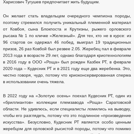
Харисович Тугушев предпочитает жить будущим.
Он желает стать владельцем очередного чемпиона породы,
поэтому стремился получить уникальный племенной материал
от Ковбоя, сына Блокпоста и Крутизны, рыжего орловского
рысака № 1 по кличке «Железный». Для тех, кто не в курсе: из
96 стартов он одержал 46 побед, выиграл 19 традиционных
призов, 26 раз Ковбой был резвее 2.05. Жеребец пал в феврале
2013 года в возрасте 29 лет, однако благодаря криотехнологиям
в 2016 году в ООО «Роща» был рожден Казбек РТ, в феврале
2020 года – Кудесник РТ и в 2021 году еще два жеребенка. Это,
честно говоря, чудо, потому что криоконсервированная сперма
в использовании очень тяжела.
В 2022 году на «Золотую осень» поехал Кудесник РТ, один из
«бриллиантов» коллекции племзавода «Роща» Саратовской
области. Не удивлюсь, если специалисты ломились на выводку,
чтобы его разглядеть, потому что это подлинное «произведение
искусства». Безусловно, Кудесник РТ является особо ценным
жеребцом для орловской рысистой породы, потому что помимо