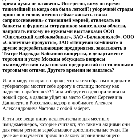
время чумы не назовешь. Интересно, кому во время
тяжелейшей (а когда она была легкой?) уборочной страды
пришло в голову именно сейчас «искать точки
соприкосновения» с тамошней мэрией, отвлекать на
банкеты и фуршеты сотрудников минсельхоза области,
напрягать никому не нужными выставками ООО
«Энгельсский хлебокомбинат», ЗАО «Балаковохлеб», ООО
«Солнечные продукты», ЗАО «Пищевой комбинат» и
другие перерабатывающие предприятия, закатывать в
Театре Надежды Бабкиной концерты, в департаменте
торговли и услуг Москвы обсуждать вопросы
взаимодействия саратовских предприятий со столичными
торговыми сетями. Другого времени не нашлось?
Или правду говорят в народе, что таким образом кандидат в
губернаторы мостит себе дорогу в столицу, потому как
надоело, наработался?! Типа изберут его для приличия на
новый срок, а дальше уйдет на место Сергея Сергеевича
Данкверта в Россельхознадзор и любимого Алексея
Александровича Частова с собой заберет.
Я эти все вещи пишу исключительно для местных
имиджмейкеров, которые считают, что такими акциями они
для главы региона зарабатывают дополнительные очки. На
деле же получается прямо по Закону ограничивающего