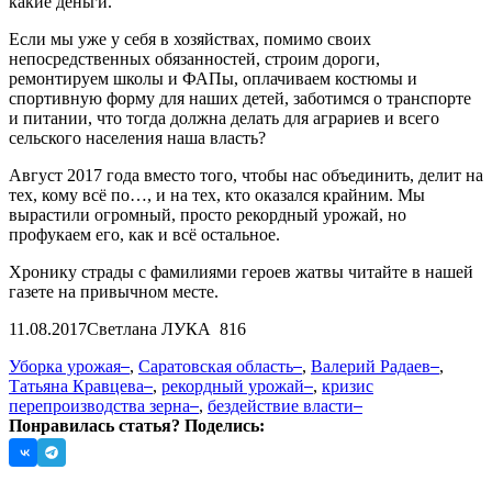
какие деньги.
Если мы уже у себя в хозяйствах, помимо своих
непосредственных обязанностей, строим дороги,
ремонтируем школы и ФАПы, оплачиваем костюмы и
спортивную форму для наших детей, заботимся о транспорте
и питании, что тогда должна делать для аграриев и всего
сельского населения наша власть?
Август 2017 года вместо того, чтобы нас объединить, делит на
тех, кому всё по…, и на тех, кто оказался крайним. Мы
вырастили огромный, просто рекордный урожай, но
профукаем его, как и всё остальное.
Хронику страды с фамилиями героев жатвы читайте в нашей
газете на привычном месте.
11.08.2017
Светлана ЛУКА
816
Уборка урожая
,
Саратовская область
,
Валерий Радаев
,
Татьяна Кравцева
,
рекордный урожай
,
кризис
перепроизводства зерна
,
бездействие власти
Понравилась статья? Поделись: