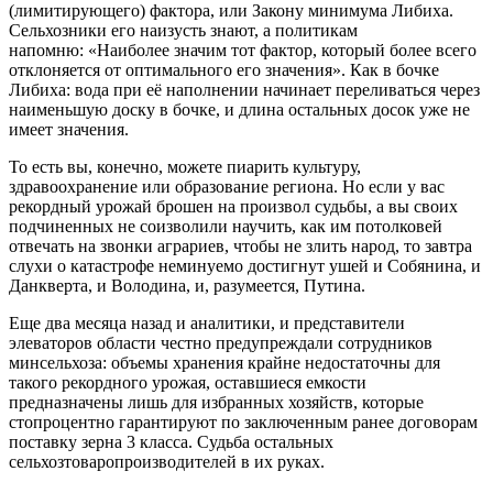
(лимитирующего) фактора, или Закону минимума Либиха.
Сельхозники его наизусть знают, а политикам
напомню: «Наиболее значим тот фактор, который более всего
отклоняется от оптимального его значения». Как в бочке
Либиха: вода при её наполнении начинает переливаться через
наименьшую доску в бочке, и длина остальных досок уже не
имеет значения.
То есть вы, конечно, можете пиарить культуру,
здравоохранение или образование региона. Но если у вас
рекордный урожай брошен на произвол судьбы, а вы своих
подчиненных не соизволили научить, как им потолковей
отвечать на звонки аграриев, чтобы не злить народ, то завтра
слухи о катастрофе неминуемо достигнут ушей и Собянина, и
Данкверта, и Володина, и, разумеется, Путина.
Еще два месяца назад и аналитики, и представители
элеваторов области честно предупреждали сотрудников
минсельхоза: объемы хранения крайне недостаточны для
такого рекордного урожая, оставшиеся емкости
предназначены лишь для избранных хозяйств, которые
стопроцентно гарантируют по заключенным ранее договорам
поставку зерна 3 класса. Судьба остальных
сельхозтоваропроизводителей в их руках.