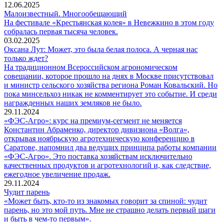
12.06.2025
Малоизвестный. Многообещающий
На фестивале «Крестьянская колея» в Невежкино в этом году
собралась первая тысяча человек.
03.02.2025
Оксана Лут: Может, это была белая полоса. А черная нас
только ждет?
На традиционном Всероссийском агрономическом
совещании, которое прошло на днях в Москве присутствовал
и министр сельского хозяйства региона Роман Ковальский. Но
пока минсельхоз никак не комментирует это событие. И среди
награжденных наших земляков не было.
29.11.2024
«ФЭС-Агро»: курс на премиум-сегмент не меняется
Константин Абраменко, директор дивизиона «Волга»,
открывая ноябрьскую агротехническую конференцию в
Саратове, напомнил два ведущих принципа работы компании
«ФЭС-Агро». Это поставка хозяйствам исключительно
качественных продуктов и агротехнологий и, как следствие,
ежегодное увеличение продаж.
29.11.2024
Чудит парень
«Может быть, кто-то из знакомых говорит за спиной: чудит
парень, но это мой путь. Мне не страшно делать первый шаги
и быть в чем-то первым».