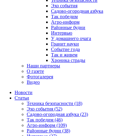
Техника безопасности
Эхо события
Садово-огородная азбука
Так победим
Агро-информ
Районные будни
Интервью
У домашнего очага
Гранит науки
Событие года
Так и живем
Хроника страды
Наши партнеры
О газете
Фотогалерея
Видео
Новости
Статьи
Техника безопасности (18)
Эхо события (52)
Садово-огородная азбука (23)
Так победим (46)
Агро-информ (109)
Районные будни (38)