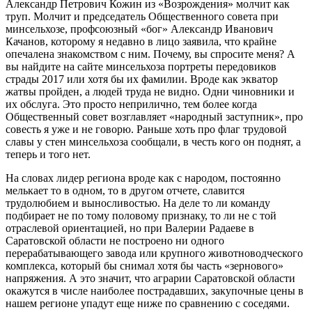
Александр Петрович Кожин из «Возрождения» молчит как
труп. Молчит и председатель Общественного совета при
минсельхозе, профсоюзный «бог» Александр Иванович
Качанов, которому я недавно в лицо заявила, что крайне
опечалена знакомством с ним. Почему, вы спросите меня? А
вы найдите на сайте минсельхоза портреты передовиков
страды 2017 или хотя бы их фамилии. Вроде как экватор
жатвы пройден, а людей труда не видно. Одни чиновники и
их обслуга. Это просто неприлично, тем более когда
Общественный совет возглавляет «народный заступник», про
совесть я уже и не говорю. Раньше хоть про флаг трудовой
славы у стен минсельхоза сообщали, в честь кого он поднят, а
теперь и того нет.
На словах лидер региона вроде как с народом, постоянно
мелькает то в одном, то в другом отчете, славится
трудолюбием и выносливостью. На деле то ли команду
подбирает не по тому половому признаку, то ли не с той
отраслевой ориентацией, но при Валерии Радаеве в
Саратовской области не построено ни одного
перерабатывающего завода или крупного животноводческого
комплекса, который бы снимал хотя бы часть «зернового»
напряжения. А это значит, что аграрии Саратовской области
окажутся в числе наиболее пострадавших, закупочные цены в
нашем регионе упадут еще ниже по сравнению с соседями.