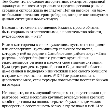
Тем более что, по словам авторитетных экспертов, серьезной
«движухи» с вывозом зерновых за пределы региона раньше
середины октября ждать не следует. Нет ни вагонов, ни барж,
ни большого желания зернотрейдеров, которые воспользуются
данной ситуацией по-максимуму.
Выходит, что селяне, по мнению Радаева, просто обязаны
быть социально ответственными, а правительство области,
руководимое им, – нет?
Если я категорична в своих суждениях, пусть меня поправят
или опровергнут. Пусть министр сельского хозяйства,
которую у неё на родине в Самойловском районе зовут «Таня-
разруха», соберет брифинг с участием крупнейших
зернотрейдеров региона и изложит своё видение ситуации.
Куда фермерам девать урожай, если в Саратовской области
даже свиней в подворьях изничтожили из-за самого большого
в стране количества вспышек АЧС? Где реализовывать
деревенское мясо, если фермеры повсеместно поставят бычков
на откорм?
Не поверите, но в минувший четверг мы присутствовали при
разговоре, когда несколько крупных руководителей крепких
хозяйств региона на полном серьезе обсуждали, где можно
приобрести в собственность баржу, а где толкача к ней. И за