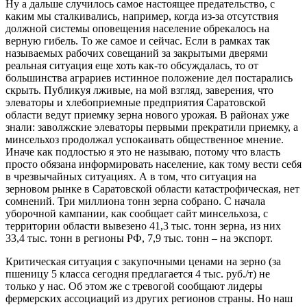
Ну а дальше случилось самое настоящее предательство, с
каким мы сталкивались, например, когда из-за отсутствия
должной системы оповещения население обрекалось на
верную гибель. То же самое и сейчас. Если в рамках так
называемых рабочих совещаний за закрытыми дверями
реальная ситуация еще хоть как-то обсуждалась, то от
большинства аграриев истинное положение дел постарались
скрыть. Публикуя лживые, на мой взгляд, заверения, что
элеваторы и хлебоприемные предприятия Саратовской
области ведут приемку зерна нового урожая. В районах уже
знали: заволжские элеваторы первыми прекратили приемку, а
минсельхоз продолжал успокаивать общественное мнение.
Иначе как подлостью я это не называю, потому что власть
просто обязана информировать население, как тому вести себя
в чрезвычайных ситуациях. А в том, что ситуация на
зерновом рынке в Саратовской области катастрофическая, нет
сомнений. Три миллиона тонн зерна собрано. С начала
уборочной кампании, как сообщает сайт минсельхоза, с
территории области вывезено 41,3 тыс. тонн зерна, из них
33,4 тыс. тонн в регионы РФ, 7,9 тыс. тонн – на экспорт.
Критическая ситуация с закупочными ценами на зерно (за
пшеницу 5 класса сегодня предлагается 4 тыс. руб./т) не
только у нас. Об этом же с тревогой сообщают лидеры
фермерских ассоциаций из других регионов страны. Но наш