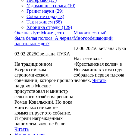
Интервью (27)
У домашнего очага (10)
Гранит науки (29)
Событие года (13)
Так и живем (66)
Хроника страды (129)
Оксана Лут: Может, это
Малоизвестный.
была белая полоса. А черная
Многообещающий
нас только ждет?
12.06.2025
Светлана Лука
03.02.2025
Светлана ЛУКА
На фестивале
На традиционном
«Крестьянская колея» в
Всероссийском
Невежкино в этом году
агрономическом
собралась первая тысяча
совещании, которое прошло
человек.
Читать
на днях в Москве
присутствовал и министр
сельского хозяйства региона
Роман Ковальский. Но пока
минсельхоз никак не
комментирует это событие.
И среди награжденных
наших земляков не было.
Читать
Наши партнеры