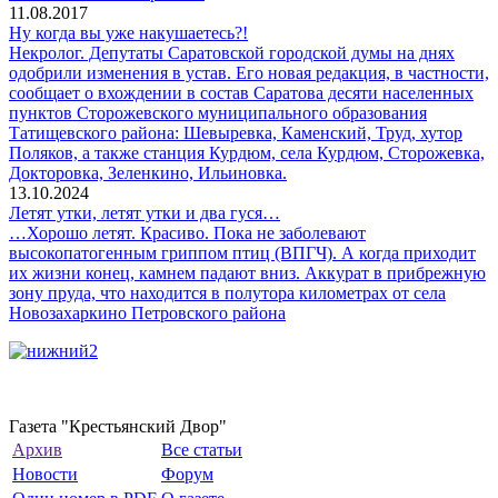
11.08.2017
Ну когда вы уже накушаетесь?!
Некролог. Депутаты Саратовской городской думы на днях
одобрили изменения в устав. Его новая редакция, в частности,
сообщает о вхождении в состав Саратова десяти населенных
пунктов Сторожевского муниципального образования
Татищевского района: Шевыревка, Каменский, Труд, хутор
Поляков, а также станция Курдюм, села Курдюм, Сторожевка,
Докторовка, Зеленкино, Ильиновка.
13.10.2024
Летят утки, летят утки и два гуся…
…Хорошо летят. Красиво. Пока не заболевают
высокопатогенным гриппом птиц (ВПГЧ). А когда приходит
их жизни конец, камнем падают вниз. Аккурат в прибрежную
зону пруда, что находится в полутора километрах от села
Новозахаркино Петровского района
Газета "Крестьянский Двор"
Архив
Все статьи
Новости
Форум