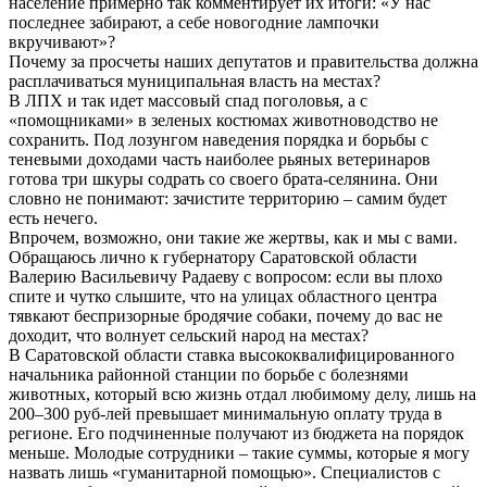
население примерно так комментирует их итоги: «У нас
последнее забирают, а себе новогодние лампочки
вкручивают»?
Почему за просчеты наших депутатов и правительства должна
расплачиваться муниципальная власть на местах?
В ЛПХ и так идет массовый спад поголовья, а с
«помощниками» в зеленых костюмах животноводство не
сохранить. Под лозунгом наведения порядка и борьбы с
теневыми доходами часть наиболее рьяных ветеринаров
готова три шкуры содрать со своего брата-селянина. Они
словно не понимают: зачистите территорию – самим будет
есть нечего.
Впрочем, возможно, они такие же жертвы, как и мы с вами.
Обращаюсь лично к губернатору Саратовской области
Валерию Васильевичу Радаеву с вопросом: если вы плохо
спите и чутко слышите, что на улицах областного центра
тявкают беспризорные бродячие собаки, почему до вас не
доходит, что волнует сельский народ на местах?
В Саратовской области ставка высококвалифицированного
начальника районной станции по борьбе с болезнями
животных, который всю жизнь отдал любимому делу, лишь на
200–300 руб-лей превышает минимальную оплату труда в
регионе. Его подчиненные получают из бюджета на порядок
меньше. Молодые сотрудники – такие суммы, которые я могу
назвать лишь «гуманитарной помощью». Специалистов с