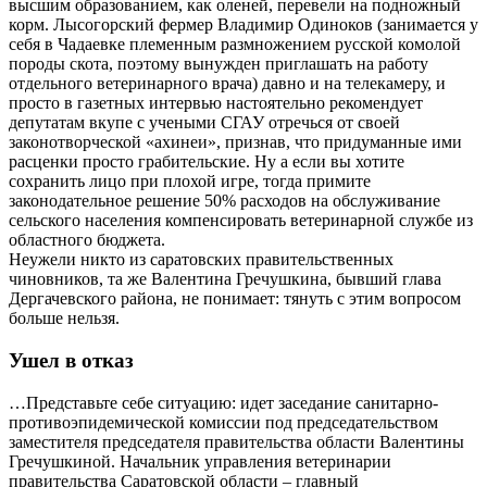
высшим образованием, как оленей, перевели на подножный
корм. Лысогорский фермер Владимир Одиноков (занимается у
себя в Чадаевке племенным размножением русской комолой
породы скота, поэтому вынужден приглашать на работу
отдельного ветеринарного врача) давно и на телекамеру, и
просто в газетных интервью настоятельно рекомендует
депутатам вкупе с учеными СГАУ отречься от своей
законотворческой «ахинеи», признав, что придуманные ими
расценки просто грабительские. Ну а если вы хотите
сохранить лицо при плохой игре, тогда примите
законодательное решение 50% расходов на обслуживание
сельского населения компенсировать ветеринарной службе из
областного бюджета.
Неужели никто из саратовских правительственных
чиновников, та же Валентина Гречушкина, бывший глава
Дергачевского района, не понимает: тянуть с этим вопросом
больше нельзя.
Ушел в отказ
…Представьте себе ситуацию: идет заседание санитарно-
противоэпидемической комиссии под председательством
заместителя председателя правительства области Валентины
Гречушкиной. Начальник управления ветеринарии
правительства Саратовской области – главный