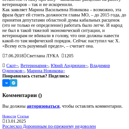
ветеринаров – так и не искоренили.
Как заявляет Марина Васильевна Новикова – возможно, эта
фраза будет ей стоить должности главы МО, – до 2015 года, до
принятия депутатами областной думы кабальных расценок
(это не только ее определение) работать было легче. И народ
не был в такой тяжелой экономической ситуации, и
ветеринарам не вбивали в голову, что они должны навести
какой-то там мифический порядок. Сейчас наступил час Х.
«Всему есть разумный предел», – считает она.
7.06.2018
Светлана ЛУКА
1205
Скот
,
Ветеринария
,
Юрий Андрюхин
,
Владимир
Одиноков
,
Марина Новикова
Понравилась статья? Поделись:
Комментарии (
)
Вы должны
авторизоваться
, чтобы оставлять комментарии.
Новости
Статьи
13.01.2025
Рослесхоз Дорониным по-прежнему недоволен