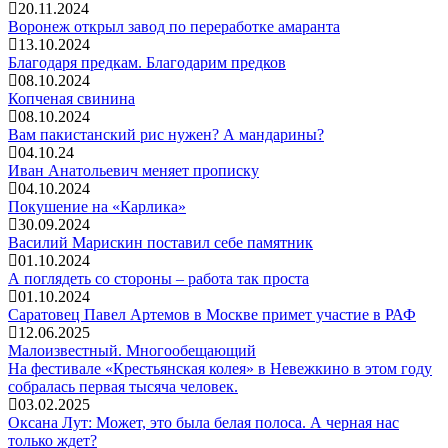
20.11.2024
Воронеж открыл завод по переработке амаранта
13.10.2024
Благодаря предкам. Благодарим предков
08.10.2024
Копченая свинина
08.10.2024
Вам пакистанский рис нужен? А мандарины?
04.10.24
Иван Анатольевич меняет прописку
04.10.2024
Покушение на «Карлика»
30.09.2024
Василий Марискин поставил себе памятник
01.10.2024
А поглядеть со стороны – работа так проста
01.10.2024
Саратовец Павел Артемов в Москве примет участие в РАФ
12.06.2025
Малоизвестный. Многообещающий
На фестивале «Крестьянская колея» в Невежкино в этом году
собралась первая тысяча человек.
03.02.2025
Оксана Лут: Может, это была белая полоса. А черная нас
только ждет?