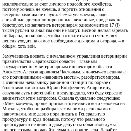
исключительно за счет личного подсобного хозяйства,
поэтому хочешь не хочешь, а портить отношения с
ветеринарами им не с руки. Семья уважаемая, люди
спокойные, дисциплинированные, вежливые, вроде как не
бедствуют, но заплатить ветеринарам одномоментно 17 (!)
тысяч рублей за анализы они не могут. Весной нельзя зарезать
ни барана, ни коровы, чтобы расплатиться по счетам, вся
пенсия уходит на самое необходимое для дома и огорода, – в
общем, хоть вой.
Замучавшись воевать с начальником управления ветеринарии
правительства Саратовской области – главным
государственным ветеринарным инспектором области
Алексеем Александровичем Частовым, я почему-то решила с
его подчиненными «наводить мосты», разобраться миром.
Позвонила начальнику районной станции по борьбе с
болезнями животных Юрию Енофеевичу Андрюхину,
озвучила суть претензий и предупредила, что буду серьезно
заниматься этим вопросом. Сказала буквально следующее:
«Мне, конечно, проще пригласить независимого человека из
Москвы, чтобы он разбирался с вашими расценками и
накрутками, мне давно пора писать в Генеральную
прокуратуру и куда повыше, потому что реального
прейскуранта не видели даже депутаты областной думы
нового созыва, но давайте думать о пользе дела. Давайте