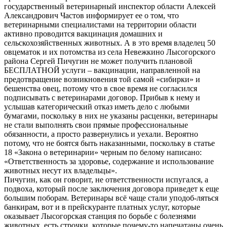
государственный ветеринарный инспектор области Алексей
Александрович Частов информирует ее о том, что
ветеринарными специалистами на территории области
активно проводится вакцинация домашних и
сельскохозяйственных животных. А в это время владелец 50
овцематок и их потомства из села Невежкино Лысогорского
района Сергей Пичугин не может получить плановой
БЕСПЛАТНОЙ услуги – вакцинации, направленной на
предотвращение возникновения той самой «сибирки» и
бешенства овец, потому что в свое время не согласился
подписывать с ветеринарами договор. Прибыв к нему и
услышав категорический отказ иметь дело с любыми
бумагами, поскольку в них не указаны расценки, ветеринары
не стали выполнять свои прямые профессиональные
обязанности, а просто развернулись и уехали. Вероятно
потому, что не боятся быть наказанными, поскольку в статье
18 «Закона о ветеринарии» черным по белому написано:
«Ответственность за здоровье, содержание и использование
животных несут их владельцы».
Пичугин, как он говорит, не ответственности испугался, а
подвоха, который после заключения договора приведет к еще
большим поборам. Ветеринары всё чаще стали уподоб-ляться
банкирам, вот и в прейскуранте платных услуг, которые
оказывает Лысогорская станция по борьбе с болезнями
животных, есть строчки, которые почему-то напечатаны очень