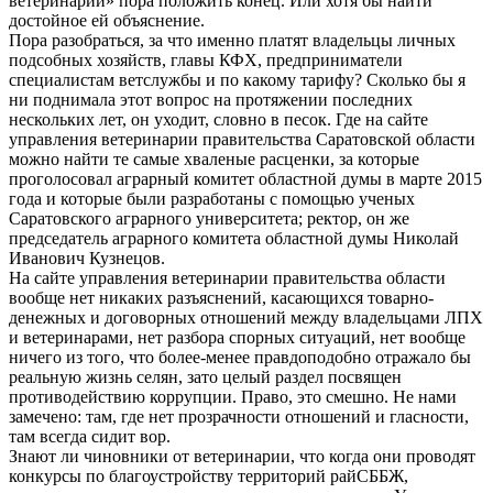
ветеринарии» пора положить конец. Или хотя бы найти
достойное ей объяснение.
Пора разобраться, за что именно платят владельцы личных
подсобных хозяйств, главы КФХ, предприниматели
специалистам ветслужбы и по какому тарифу? Сколько бы я
ни поднимала этот вопрос на протяжении последних
нескольких лет, он уходит, словно в песок. Где на сайте
управления ветеринарии правительства Саратовской области
можно найти те самые хваленые расценки, за которые
проголосовал аграрный комитет областной думы в марте 2015
года и которые были разработаны с помощью ученых
Саратовского аграрного университета; ректор, он же
председатель аграрного комитета областной думы Николай
Иванович Кузнецов.
На сайте управления ветеринарии правительства области
вообще нет никаких разъяснений, касающихся товарно-
денежных и договорных отношений между владельцами ЛПХ
и ветеринарами, нет разбора спорных ситуаций, нет вообще
ничего из того, что более-менее правдоподобно отражало бы
реальную жизнь селян, зато целый раздел посвящен
противодействию коррупции. Право, это смешно. Не нами
замечено: там, где нет прозрачности отношений и гласности,
там всегда сидит вор.
Знают ли чиновники от ветеринарии, что когда они проводят
конкурсы по благоустройству территорий райСББЖ,