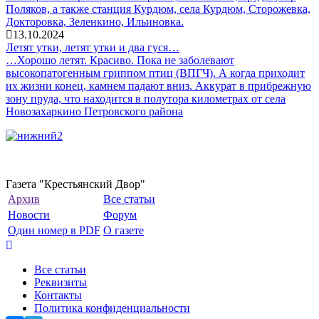
Поляков, а также станция Курдюм, села Курдюм, Сторожевка,
Докторовка, Зеленкино, Ильиновка.
13.10.2024
Летят утки, летят утки и два гуся…
…Хорошо летят. Красиво. Пока не заболевают
высокопатогенным гриппом птиц (ВПГЧ). А когда приходит
их жизни конец, камнем падают вниз. Аккурат в прибрежную
зону пруда, что находится в полутора километрах от села
Новозахаркино Петровского района
Газета "Крестьянский Двор"
Архив
Все статьи
Новости
Форум
Один номер в PDF
О газете
Все статьи
Реквизиты
Контакты
Политика конфиденциальности