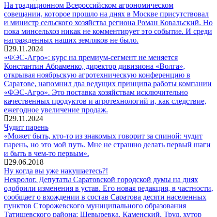
На традиционном Всероссийском агрономическом
совещании, которое прошло на днях в Москве присутствовал
и министр сельского хозяйства региона Роман Ковальский. Но
пока минсельхоз никак не комментирует это событие. И среди
награжденных наших земляков не было.
29.11.2024
«ФЭС-Агро»: курс на премиум-сегмент не меняется
Константин Абраменко, директор дивизиона «Волга»,
открывая ноябрьскую агротехническую конференцию в
Саратове, напомнил два ведущих принципа работы компании
«ФЭС-Агро». Это поставка хозяйствам исключительно
качественных продуктов и агротехнологий и, как следствие,
ежегодное увеличение продаж.
29.11.2024
Чудит парень
«Может быть, кто-то из знакомых говорит за спиной: чудит
парень, но это мой путь. Мне не страшно делать первый шаги
и быть в чем-то первым».
29.06.2018
Ну когда вы уже накушаетесь?!
Некролог. Депутаты Саратовской городской думы на днях
одобрили изменения в устав. Его новая редакция, в частности,
сообщает о вхождении в состав Саратова десяти населенных
пунктов Сторожевского муниципального образования
Татищевского района: Шевыревка, Каменский, Труд, хутор