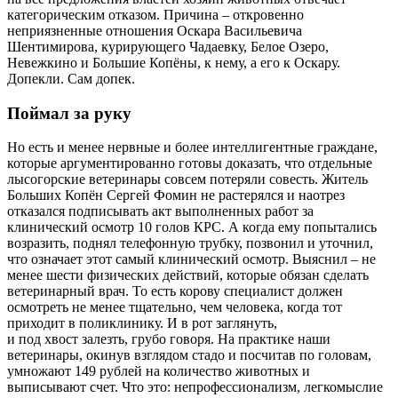
категорическим отказом. Причина – откровенно
неприязненные отношения Оскара Васильевича
Шентимирова, курирующего Чадаевку, Белое Озеро,
Невежкино и Большие Копёны, к нему, а его к Оскару.
Допекли. Сам допек.
Поймал за руку
Но есть и менее нервные и более интеллигентные граждане,
которые аргументированно готовы доказать, что отдельные
лысогорские ветеринары совсем потеряли совесть. Житель
Больших Копён Сергей Фомин не растерялся и наотрез
отказался подписывать акт выполненных работ за
клинический осмотр 10 голов КРС. А когда ему попытались
возразить, поднял телефонную трубку, позвонил и уточнил,
что означает этот самый клинический осмотр. Выяснил – не
менее шести физических действий, которые обязан сделать
ветеринарный врач. То есть корову специалист должен
осмотреть не менее тщательно, чем человека, когда тот
приходит в поликлинику. И в рот заглянуть,
и под хвост залезть, грубо говоря. На практике наши
ветеринары, окинув взглядом стадо и посчитав по головам,
умножают 149 рублей на количество животных и
выписывают счет. Что это: непрофессионализм, легкомыслие