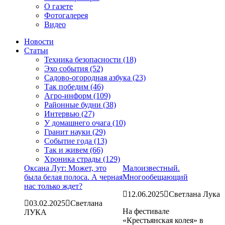
О газете
Фотогалерея
Видео
Новости
Статьи
Техника безопасности (18)
Эхо события (52)
Садово-огородная азбука (23)
Так победим (46)
Агро-информ (109)
Районные будни (38)
Интервью (27)
У домашнего очага (10)
Гранит науки (29)
Событие года (13)
Так и живем (66)
Хроника страды (129)
Оксана Лут: Может, это
Малоизвестный.
была белая полоса. А черная
Многообещающий
нас только ждет?
12.06.2025
Светлана Лука
03.02.2025
Светлана
На фестивале
ЛУКА
«Крестьянская колея» в