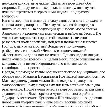
поможем конкретным людям. Давайте выслушаем обе
стороны. Приеду не в четверг, так в пятницу, потому что
нужно встретиться с серьезными людьми по другому
вопросу».
Ни в четверг, ни в пятницу в силу занятости я не приехала, и,
как оказалось, напрасно. Потому что моего благородства
никто не оценил. На следующий день после моего звонка
Андрюхину недовольных пригласили в район на беседу. Им
мягко намекнули, что сор из избы выносить не стоит,
разберемся по-человечески, войдем в положение и прочее.
Господа, да кто же против? Войди-те в положение,
разберитесь, и никакой «Человек и закон», никакой
«Крестьянский двор» вам не нужен! Однако неделя минула
после «учебной тревоги» и целый месяц после описываемых
конфликтов, а ничего кардинального в жизни моих
жалобщиков не произошло…
Правда, с помощью главы Большекопёнского муниципального
образования Марины Васильевны Новиковой выяснилось, что
Магомедалиеву давно можно было выдать справку как
малообеспеченному, и тогда ему платить ветеринарам в два
раза меньше. После вмешательства первого заместителя главы
администрации Лысогорского муниципального района
Эдуарда Алексеевича Куторова и Шентимиров, и Андрюхин
пообещали умерить раж, иначе район вообще без скота
останется. А саму причину – кабальные расценки на работу