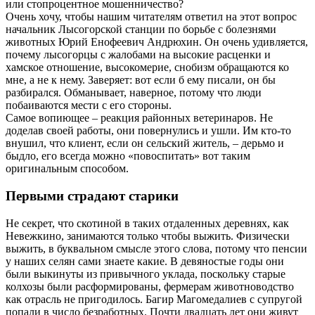
или стопроцентное мошенничество?
Очень хочу, чтобы нашим читателям ответил на этот вопрос
начальник Лысогорской станции по борьбе с болезнями
животных Юрий Енофеевич Андрюхин. Он очень удивляется,
почему лысогорцы с жалобами на высокие расценки и
хамское отношение, высокомерие, снобизм обращаются ко
мне, а не к нему. Заверяет: вот если б ему писали, он бы
разбирался. Обманывает, наверное, потому что люди
побаиваются мести с его стороны.
Самое вопиющее – реакция районных ветеринаров. Не
доделав своей работы, они повернулись и ушли. Им кто-то
внушил, что клиент, если он сельский житель, – дерьмо и
быдло, его всегда можно «повоспитать» вот таким
оригинальным способом.
Первыми страдают старики
Не секрет, что скотиной в таких отдаленных деревнях, как
Невежкино, занимаются только чтобы выжить. Физически
выжить, в буквальном смысле этого слова, потому что пенсии
у наших селян сами знаете какие. В девяностые годы они
были выкинуты из привычного уклада, поскольку старые
колхозы были расформированы, фермерам животноводство
как отрасль не пригодилось. Багир Магомедалиев с супругой
попали в число безработных. Почти двадцать лет они живут