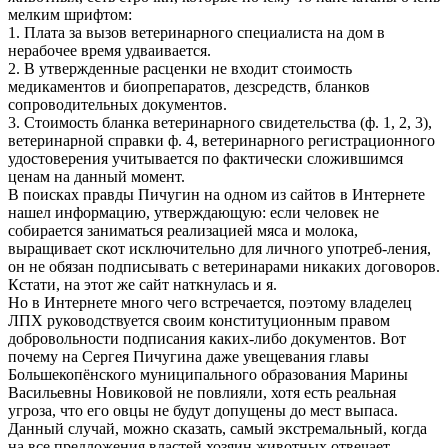
мелким шрифтом:
1. Плата за вызов ветеринарного специалиста на дом в
нерабочее время удваивается.
2. В утвержденные расценки не входит стоимость
медикаментов и биопрепаратов, дезсредств, бланков
сопроводительных документов.
3. Стоимость бланка ветеринарного свидетельства (ф. 1, 2, 3),
ветеринарной справки ф. 4, ветеринарного регистрационного
удостоверения учитывается по фактически сложившимся
ценам на данный момент.
В поисках правды Пичугин на одном из сайтов в Интернете
нашел информацию, утверждающую: если человек не
собирается заниматься реализацией мяса и молока,
выращивает скот исключительно для личного употреб-ления,
он не обязан подписывать с ветеринарами никаких договоров.
Кстати, на этот же сайт наткнулась и я.
Но в Интернете много чего встречается, поэтому владелец
ЛПХ руководствуется своим конституционным правом
добровольности подписания каких-либо документов. Вот
почему на Сергея Пичугина даже увещевания главы
Большекопёнского муниципального образования Марины
Васильевны Новиковой не повлияли, хотя есть реальная
угроза, что его овцы не будут допущены до мест выпаса.
Данный случай, можно сказать, самый экстремальный, когда
на все предложения властей хозяин животных отвечает