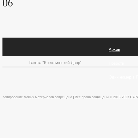
06
Архив
Газета "Крестьянский Двор"
Новости
Один номер в 
Копирование любых материалов запрещено | Все права защищены © 2015-2023 СА
×
Авторизация
Регистрация