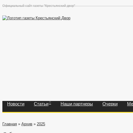
Официальный сайт газеты "Крестьянский двор"
Новости
Статьи
Наши партнеры
Очерки
Ме
Главная
»
Архив
»
2025