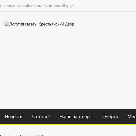
Официальный сайт газеты "Крестьянский двор"
Новости
Статьи
Наши партнеры
Очерки
Мед