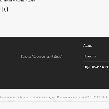
Главная
»
Архив
»
2024
10
Архив
Новости
Газета "Крестьянский Двор"
Один номер в P
Копирование любых материалов запрещено | Все права защищены © 2015-2023 САРА