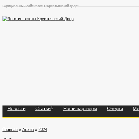
Официальный сайт газеты "Крестьянский двор"
Новости
Статьи
Наши партнеры
Очерки
Ме
Главная
»
Архив
»
2024