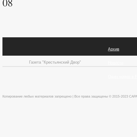
08
Архив
Газета "Крестьянский Двор"
Новости
Один номер в 
Копирование любых материалов запрещено | Все права защищены © 2015-2023 СА
×
Авторизация
Регистрация