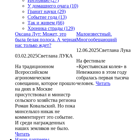
Интервью (27)
У домашнего очага (10)
Гранит науки (29)
Событие года (13)
Так и живем (66)
Хроника страды (129)
Оксана Лут: Может, это
Малоизвестный.
была белая полоса. А черная
Многообещающий
нас только ждет?
12.06.2025
Светлана Лука
03.02.2025
Светлана ЛУКА
На фестивале
На традиционном
«Крестьянская колея» в
Всероссийском
Невежкино в этом году
агрономическом
собралась первая тысяча
совещании, которое прошло
человек.
Читать
на днях в Москве
присутствовал и министр
сельского хозяйства региона
Роман Ковальский. Но пока
минсельхоз никак не
комментирует это событие.
И среди награжденных
наших земляков не было.
Читать
Наши партнеры