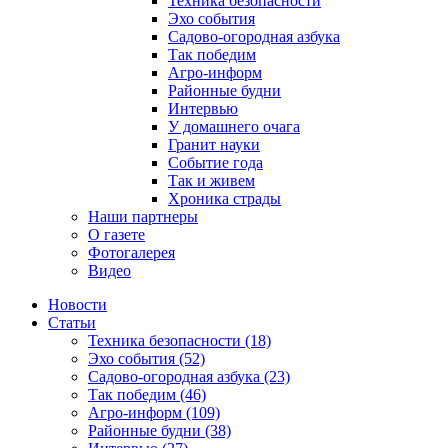
Техника безопасности
Эхо события
Садово-огородная азбука
Так победим
Агро-информ
Районные будни
Интервью
У домашнего очага
Гранит науки
Событие года
Так и живем
Хроника страды
Наши партнеры
О газете
Фотогалерея
Видео
Новости
Статьи
Техника безопасности (18)
Эхо события (52)
Садово-огородная азбука (23)
Так победим (46)
Агро-информ (109)
Районные будни (38)