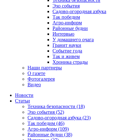
Техника безопасности
Эхо события
Садово-огородная азбука
Так победим
Агро-информ
Районные будни
Интервью
У домашнего очага
Гранит науки
Событие года
Так и живем
Хроника страды
Наши партнеры
О газете
Фотогалерея
Видео
Новости
Статьи
Техника безопасности (18)
Эхо события (52)
Садово-огородная азбука (23)
Так победим (46)
Агро-информ (109)
Районные будни (38)