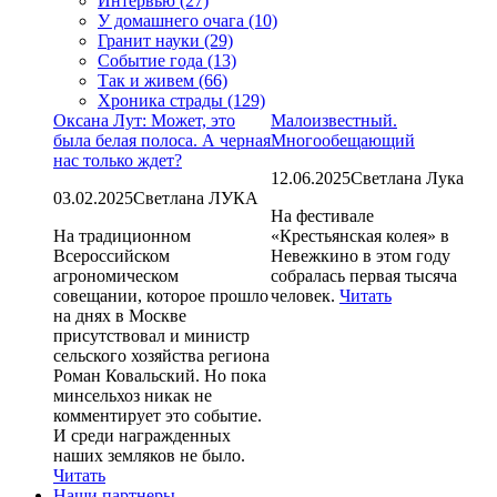
Интервью (27)
У домашнего очага (10)
Гранит науки (29)
Событие года (13)
Так и живем (66)
Хроника страды (129)
Оксана Лут: Может, это
Малоизвестный.
была белая полоса. А черная
Многообещающий
нас только ждет?
12.06.2025
Светлана Лука
03.02.2025
Светлана ЛУКА
На фестивале
На традиционном
«Крестьянская колея» в
Всероссийском
Невежкино в этом году
агрономическом
собралась первая тысяча
совещании, которое прошло
человек.
Читать
на днях в Москве
присутствовал и министр
сельского хозяйства региона
Роман Ковальский. Но пока
минсельхоз никак не
комментирует это событие.
И среди награжденных
наших земляков не было.
Читать
Наши партнеры