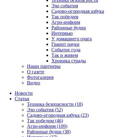
Техника безопасности
Эхо события
Садово-огородная азбука
Так победим
Агро-информ
Районные будни
Интервью
У домашнего очага
Гранит науки
Событие года
Так и живем
Хроника страды
Наши партнеры
О газете
Фотогалерея
Видео
Новости
Статьи
Техника безопасности (18)
Эхо события (52)
Садово-огородная азбука (23)
Так победим (46)
Агро-информ (109)
Районные будни (38)