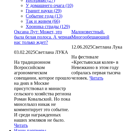
Интервью (27)
У домашнего очага (10)
Гранит науки (29)
Событие года (13)
Так и живем (66)
Хроника страды (129)
Оксана Лут: Может, это
Малоизвестный.
была белая полоса. А черная
Многообещающий
нас только ждет?
12.06.2025
Светлана Лука
03.02.2025
Светлана ЛУКА
На фестивале
На традиционном
«Крестьянская колея» в
Всероссийском
Невежкино в этом году
агрономическом
собралась первая тысяча
совещании, которое прошло
человек.
Читать
на днях в Москве
присутствовал и министр
сельского хозяйства региона
Роман Ковальский. Но пока
минсельхоз никак не
комментирует это событие.
И среди награжденных
наших земляков не было.
Читать
Наши партнеры