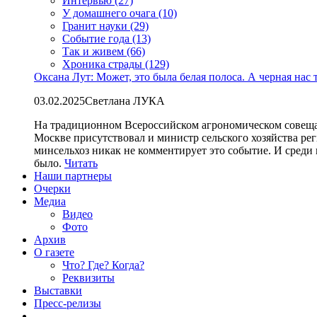
Интервью (27)
У домашнего очага (10)
Гранит науки (29)
Событие года (13)
Так и живем (66)
Хроника страды (129)
Оксана Лут: Может, это была белая полоса. А черная нас 
03.02.2025
Светлана ЛУКА
На традиционном Всероссийском агрономическом совеща
Москве присутствовал и министр сельского хозяйства ре
минсельхоз никак не комментирует это событие. И среди
было.
Читать
Наши партнеры
Очерки
Медиа
Видео
Фото
Архив
О газете
Что? Где? Когда?
Реквизиты
Выставки
Пресс-релизы