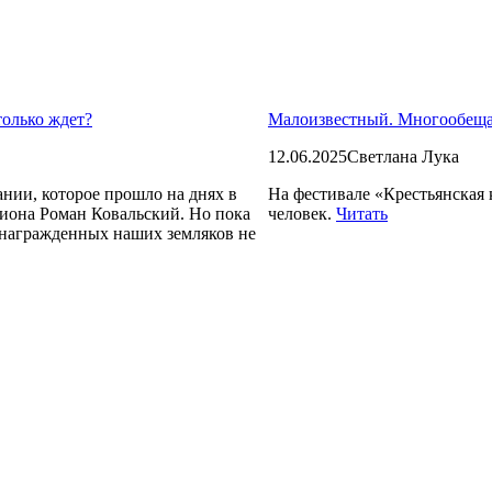
только ждет?
Малоизвестный. Многообе
12.06.2025
Светлана Лука
нии, которое прошло на днях в
На фестивале «Крестьянская 
гиона Роман Ковальский. Но пока
человек.
Читать
 награжденных наших земляков не