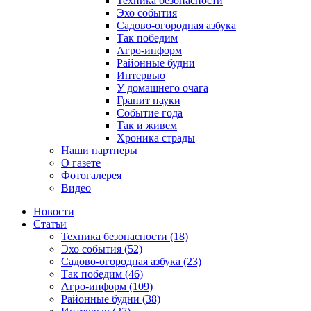
Техника безопасности
Эхо события
Садово-огородная азбука
Так победим
Агро-информ
Районные будни
Интервью
У домашнего очага
Гранит науки
Событие года
Так и живем
Хроника страды
Наши партнеры
О газете
Фотогалерея
Видео
Новости
Статьи
Техника безопасности (18)
Эхо события (52)
Садово-огородная азбука (23)
Так победим (46)
Агро-информ (109)
Районные будни (38)