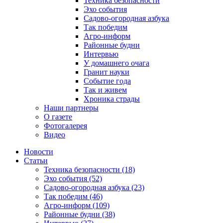
Техника безопасности
Эхо события
Садово-огородная азбука
Так победим
Агро-информ
Районные будни
Интервью
У домашнего очага
Гранит науки
Событие года
Так и живем
Хроника страды
Наши партнеры
О газете
Фотогалерея
Видео
Новости
Статьи
Техника безопасности (18)
Эхо события (52)
Садово-огородная азбука (23)
Так победим (46)
Агро-информ (109)
Районные будни (38)