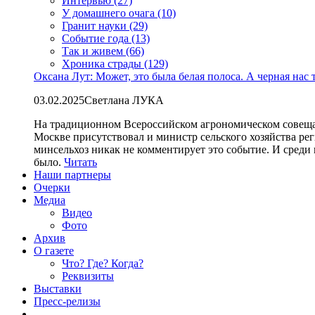
Интервью (27)
У домашнего очага (10)
Гранит науки (29)
Событие года (13)
Так и живем (66)
Хроника страды (129)
Оксана Лут: Может, это была белая полоса. А черная нас 
03.02.2025
Светлана ЛУКА
На традиционном Всероссийском агрономическом совеща
Москве присутствовал и министр сельского хозяйства ре
минсельхоз никак не комментирует это событие. И среди
было.
Читать
Наши партнеры
Очерки
Медиа
Видео
Фото
Архив
О газете
Что? Где? Когда?
Реквизиты
Выставки
Пресс-релизы