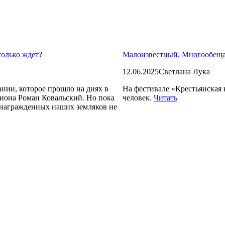
только ждет?
Малоизвестный. Многообе
12.06.2025
Светлана Лука
нии, которое прошло на днях в
На фестивале «Крестьянская 
гиона Роман Ковальский. Но пока
человек.
Читать
 награжденных наших земляков не