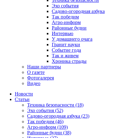
Техника безопасности
Эхо события
Садово-огородная азбука
Так победим
Агро-информ
Районные будни
Интервью
У домашнего очага
Гранит науки
Событие года
Так и живем
Хроника страды
Наши партнеры
О газете
Фотогалерея
Видео
Новости
Статьи
Техника безопасности (18)
Эхо события (52)
Садово-огородная азбука (23)
Так победим (46)
Агро-информ (109)
Районные будни (38)