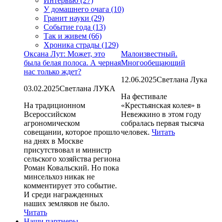
Интервью (27)
У домашнего очага (10)
Гранит науки (29)
Событие года (13)
Так и живем (66)
Хроника страды (129)
Оксана Лут: Может, это
Малоизвестный.
была белая полоса. А черная
Многообещающий
нас только ждет?
12.06.2025
Светлана Лука
03.02.2025
Светлана ЛУКА
На фестивале
На традиционном
«Крестьянская колея» в
Всероссийском
Невежкино в этом году
агрономическом
собралась первая тысяча
совещании, которое прошло
человек.
Читать
на днях в Москве
присутствовал и министр
сельского хозяйства региона
Роман Ковальский. Но пока
минсельхоз никак не
комментирует это событие.
И среди награжденных
наших земляков не было.
Читать
Наши партнеры