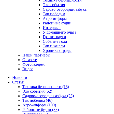
Техника безопасности
Эхо события
Садово-огородная азбука
Так победим
Агро-информ
Районные будни
Интервью
У домашнего очага
Гранит науки
Событие года
Так и живем
Хроника страды
Наши партнеры
О газете
Фотогалерея
Видео
Новости
Статьи
Техника безопасности (18)
Эхо события (52)
Садово-огородная азбука (23)
Так победим (46)
Агро-информ (109)
Районные будни (38)