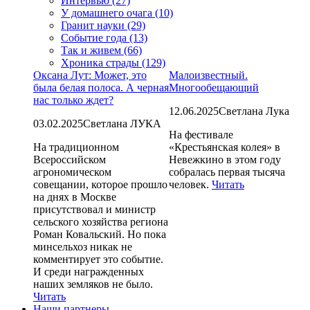
Интервью (27)
У домашнего очага (10)
Гранит науки (29)
Событие года (13)
Так и живем (66)
Хроника страды (129)
Оксана Лут: Может, это
Малоизвестный.
была белая полоса. А черная
Многообещающий
нас только ждет?
12.06.2025
Светлана Лука
03.02.2025
Светлана ЛУКА
На фестивале
На традиционном
«Крестьянская колея» в
Всероссийском
Невежкино в этом году
агрономическом
собралась первая тысяча
совещании, которое прошло
человек.
Читать
на днях в Москве
присутствовал и министр
сельского хозяйства региона
Роман Ковальский. Но пока
минсельхоз никак не
комментирует это событие.
И среди награжденных
наших земляков не было.
Читать
Наши партнеры