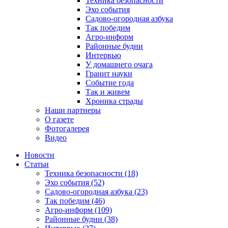
Техника безопасности
Эхо события
Садово-огородная азбука
Так победим
Агро-информ
Районные будни
Интервью
У домашнего очага
Гранит науки
Событие года
Так и живем
Хроника страды
Наши партнеры
О газете
Фотогалерея
Видео
Новости
Статьи
Техника безопасности (18)
Эхо события (52)
Садово-огородная азбука (23)
Так победим (46)
Агро-информ (109)
Районные будни (38)