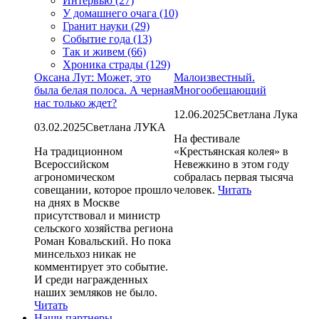
Интервью (27)
У домашнего очага (10)
Гранит науки (29)
Событие года (13)
Так и живем (66)
Хроника страды (129)
Оксана Лут: Может, это
Малоизвестный.
была белая полоса. А черная
Многообещающий
нас только ждет?
12.06.2025
Светлана Лука
03.02.2025
Светлана ЛУКА
На фестивале
На традиционном
«Крестьянская колея» в
Всероссийском
Невежкино в этом году
агрономическом
собралась первая тысяча
совещании, которое прошло
человек.
Читать
на днях в Москве
присутствовал и министр
сельского хозяйства региона
Роман Ковальский. Но пока
минсельхоз никак не
комментирует это событие.
И среди награжденных
наших земляков не было.
Читать
Наши партнеры