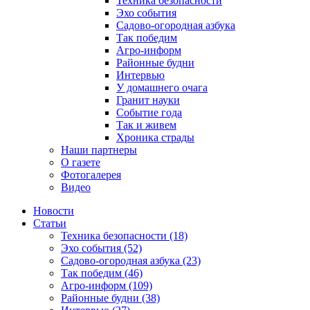
Техника безопасности
Эхо события
Садово-огородная азбука
Так победим
Агро-информ
Районные будни
Интервью
У домашнего очага
Гранит науки
Событие года
Так и живем
Хроника страды
Наши партнеры
О газете
Фотогалерея
Видео
Новости
Статьи
Техника безопасности (18)
Эхо события (52)
Садово-огородная азбука (23)
Так победим (46)
Агро-информ (109)
Районные будни (38)