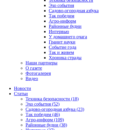
Техника безопасности
Эхо события
Садово-огородная азбука
Так победим
Агро-информ
Районные будни
Интервью
У домашнего очага
Гранит науки
Событие года
Так и живем
Хроника страды
Наши партнеры
О газете
Фотогалерея
Видео
Новости
Статьи
Техника безопасности (18)
Эхо события (52)
Садово-огородная азбука (23)
Так победим (46)
Агро-информ (109)
Районные будни (38)