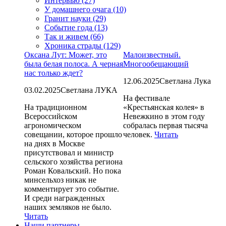
Интервью (27)
У домашнего очага (10)
Гранит науки (29)
Событие года (13)
Так и живем (66)
Хроника страды (129)
Оксана Лут: Может, это
Малоизвестный.
была белая полоса. А черная
Многообещающий
нас только ждет?
12.06.2025
Светлана Лука
03.02.2025
Светлана ЛУКА
На фестивале
На традиционном
«Крестьянская колея» в
Всероссийском
Невежкино в этом году
агрономическом
собралась первая тысяча
совещании, которое прошло
человек.
Читать
на днях в Москве
присутствовал и министр
сельского хозяйства региона
Роман Ковальский. Но пока
минсельхоз никак не
комментирует это событие.
И среди награжденных
наших земляков не было.
Читать
Наши партнеры