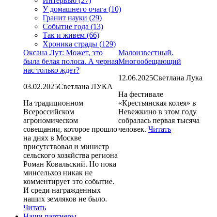
Интервью (27)
У домашнего очага (10)
Гранит науки (29)
Событие года (13)
Так и живем (66)
Хроника страды (129)
Оксана Лут: Может, это
Малоизвестный.
была белая полоса. А черная
Многообещающий
нас только ждет?
12.06.2025
Светлана Лука
03.02.2025
Светлана ЛУКА
На фестивале
На традиционном
«Крестьянская колея» в
Всероссийском
Невежкино в этом году
агрономическом
собралась первая тысяча
совещании, которое прошло
человек.
Читать
на днях в Москве
присутствовал и министр
сельского хозяйства региона
Роман Ковальский. Но пока
минсельхоз никак не
комментирует это событие.
И среди награжденных
наших земляков не было.
Читать
Наши партнеры