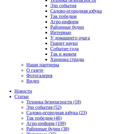
Техника безопасности
Эхо события
Садово-огородная азбука
Так победим
Агро-информ
Районные будни
Интервью
У домашнего очага
Гранит науки
Событие года
Так и живем
Хроника страды
Наши партнеры
О газете
Фотогалерея
Видео
Новости
Статьи
Техника безопасности (18)
Эхо события (52)
Садово-огородная азбука (23)
Так победим (46)
Агро-информ (109)
Районные будни (38)