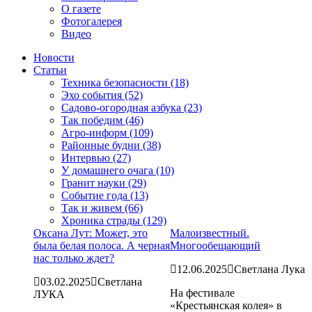
О газете
Фотогалерея
Видео
Новости
Статьи
Техника безопасности (18)
Эхо события (52)
Садово-огородная азбука (23)
Так победим (46)
Агро-информ (109)
Районные будни (38)
Интервью (27)
У домашнего очага (10)
Гранит науки (29)
Событие года (13)
Так и живем (66)
Хроника страды (129)
Оксана Лут: Может, это
Малоизвестный.
была белая полоса. А черная
Многообещающий
нас только ждет?
12.06.2025
Светлана Лука
03.02.2025
Светлана
На фестивале
ЛУКА
«Крестьянская колея» в