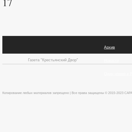
17
Архив
Газета "Крестьянский Двор"
Новости
Один номер в 
Копирование любых материалов запрещено | Все права защищены © 2015-2023 СА
×
Авторизация
Регистрация