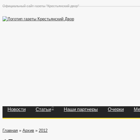
Официальный сайт газеты "Крестьянский двор"
Новости
Статьи
Наши партнеры
Очерки
Ме
Главная
»
Архив
»
2012